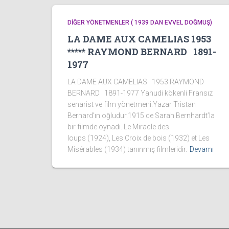
DİĞER YÖNETMENLER ( 1939 DAN EVVEL DOĞMUŞ)
LA DAME AUX CAMELIAS 1953
***** RAYMOND BERNARD 1891-
1977
LA DAME AUX CAMELIAS 1953 RAYMOND
BERNARD 1891-1977 Yahudi kökenli Fransız
senarist ve film yönetmeni.Yazar Tristan
Bernard’ın oğludur.1915 de Sarah Bernhardt’la
bir filmde oynadı. Le Miracle des
loups (1924), Les Croix de bois (1932) et Les
Misérables (1934) tanınmış filmleridir.
Devamı