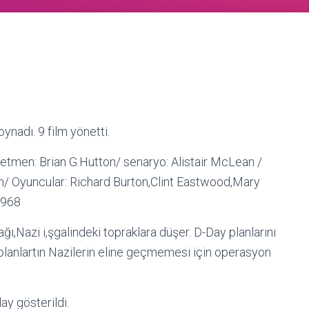
ynadı. 9 film yönetti.
en: Brian G.Hutton/ senaryo: Alistair McLean /
n/ Oyuncular: Richard Burton,Clint Eastwood,Mary
1968
ağı,Nazi i,şgalindeki topraklara düşer. D-Day planlarını
er,planlartın Nazilerin eline geçmemesi için operasyon
ay gösterildi.