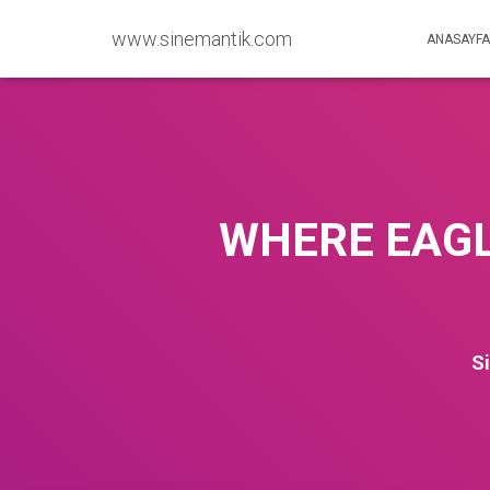
www.sinemantik.com
ANASAYFA
WHERE EAGL
S