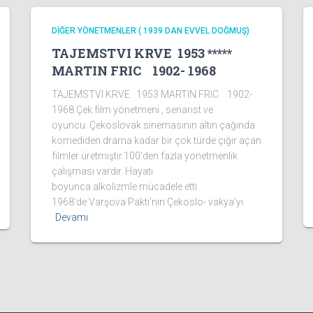
DİĞER YÖNETMENLER ( 1939 DAN EVVEL DOĞMUŞ)
TAJEMSTVI KRVE 1953 *****
MARTIN FRIC 1902- 1968
TAJEMSTVI KRVE 1953 MARTIN FRIC 1902-
1968 Çek film yönetmeni , senarist ve
oyuncu. Çekoslovak sinemasının altın çağında
komediden drama kadar bir çok türde çığır açan
filmler üretmiştir.100’den fazla yönetmenlik
çalışması vardır. Hayatı
boyunca alkolizmle mücadele etti .
1968’de Varşova Paktı’nın Çekoslo- vakya’yı
Devamı