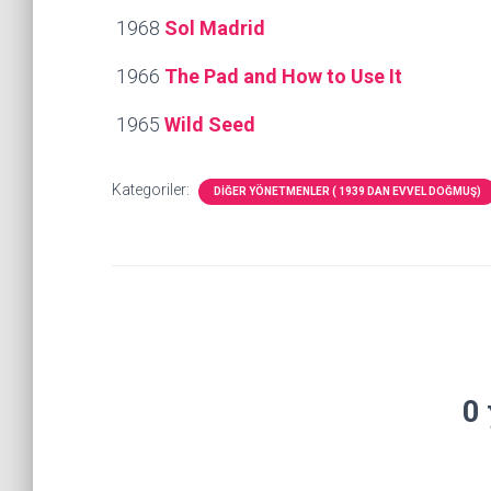
1968
Sol Madrid
1966
The Pad and How to Use It
1965
Wild Seed
Kategoriler:
DİĞER YÖNETMENLER ( 1939 DAN EVVEL DOĞMUŞ)
0