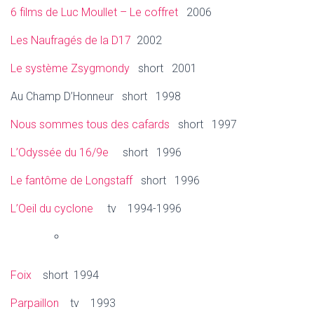
6 films de Luc Moullet – Le coffret
2006
Les Naufragés de la D17
2002
Le système Zsygmondy
short 2001
Au Champ D’Honneur short 1998
Nous sommes tous des cafards
short 1997
L’Odyssée du 16/9e
short 1996
Le fantôme de Longstaff
short 1996
L’Oeil du cyclone
tv 1994-1996
Foix
short 1994
Parpaillon
tv 1993