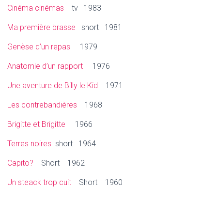
Cinéma cinémas
tv 1983
Ma première brasse
short 1981
Genèse d’un repas
1979
Anatomie d’un rapport
1976
Une aventure de Billy le Kid
1971
Les contrebandières
1968
Brigitte et Brigitte
1966
Terres noires
short 1964
Capito?
Short 1962
Un steack trop cuit
Short 1960