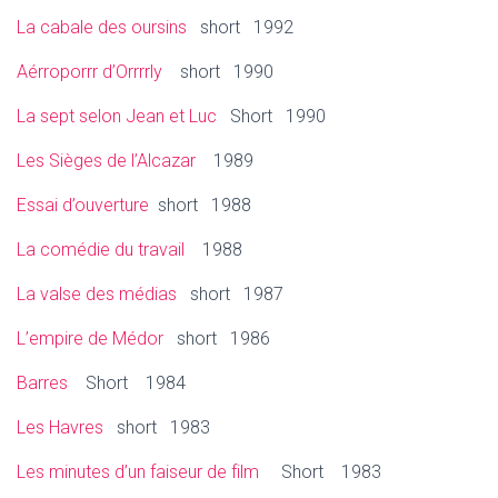
La cabale des oursins
short 1992
Aérroporrr d’Orrrrly
short 1990
La sept selon Jean et Luc
Short 1990
Les Sièges de l’Alcazar
1989
Essai d’ouverture
short 1988
La comédie du travail
1988
La valse des médias
short 1987
L’empire de Médor
short 1986
Barres
Short 1984
Les Havres
short 1983
Les minutes d’un faiseur de film
Short 1983