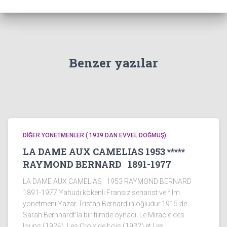
Benzer yazılar
DİĞER YÖNETMENLER ( 1939 DAN EVVEL DOĞMUŞ)
LA DAME AUX CAMELIAS 1953 *****
RAYMOND BERNARD 1891-1977
LA DAME AUX CAMELIAS 1953 RAYMOND BERNARD
1891-1977 Yahudi kökenli Fransız senarist ve film
yönetmeni.Yazar Tristan Bernard’ın oğludur.1915 de
Sarah Bernhardt’la bir filmde oynadı. Le Miracle des
loups (1924), Les Croix de bois (1932) et Les