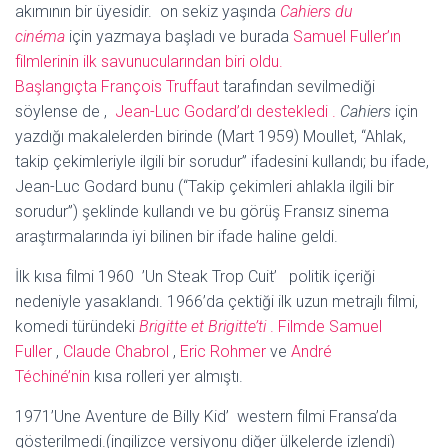
akımının bir üyesidir. on sekiz yaşında
Cahiers du
cinéma
için yazmaya başladı ve burada
Samuel Fuller’ın
filmlerinin ilk savunucularından biri oldu.
Başlangıçta
François Truffaut
tarafından sevilmediği
söylense de ,
Jean-Luc Godard’dı destekledi .
Cahiers
için
yazdığı makalelerden birinde (Mart 1959) Moullet, “Ahlak,
takip çekimleriyle ilgili bir sorudur” ifadesini kullandı; bu ifade,
Jean-Luc Godard bunu (“Takip çekimleri ahlakla ilgili bir
sorudur”) şeklinde kullandı ve bu görüş Fransız sinema
araştırmalarında iyi bilinen bir ifade haline geldi.
İlk kısa filmi 1960 ’Un Steak Trop Cuit’ politik içeriği
nedeniyle yasaklandı. 1966’da çektiği ilk uzun metrajlı filmi,
komedi türündeki
Brigitte et Brigitte’ti
. Filmde Samuel
Fuller
,
Claude Chabrol
,
Eric Rohmer
ve
André
Téchiné’nin
kısa rolleri yer almıştı.
1971’Une Aventure de Billy Kid’ western filmi Fransa’da
gösterilmedi.(ingilizce versiyonu diğer ülkelerde izlendi)