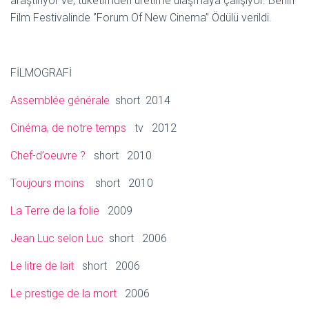
araştırıyor ve, tüketimden üretime ulaşmaya çalışıyor. Berlin
Film Festivalinde ‘’Forum Of New Cinema’’ Ödülü verildi.
FİLMOGRAFİ
Assemblée générale
short 2014
Cinéma, de notre temps
tv 2012
Chef-d’oeuvre ?
short 2010
Toujours moins
short 2010
La Terre de la folie
2009
Jean Luc selon Luc
short 2006
Le litre de lait
short 2006
Le prestige de la mort
2006