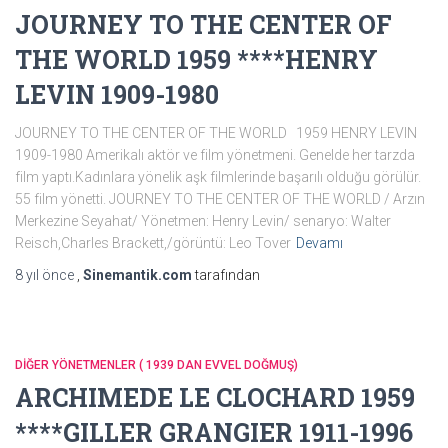
JOURNEY TO THE CENTER OF
THE WORLD 1959 ****HENRY
LEVIN 1909-1980
JOURNEY TO THE CENTER OF THE WORLD 1959 HENRY LEVIN
1909-1980 Amerikalı aktör ve film yönetmeni. Genelde her tarzda
film yaptı.Kadınlara yönelik aşk filmlerinde başarılı olduğu görülür.
55 film yönetti. JOURNEY TO THE CENTER OF THE WORLD / Arzın
Merkezine Seyahat/ Yönetmen: Henry Levin/ senaryo: Walter
Reisch,Charles Brackett,/görüntü: Leo Tover
Devamı
8 yıl
önce
,
Sinemantik.com
tarafından
DİĞER YÖNETMENLER ( 1939 DAN EVVEL DOĞMUŞ)
ARCHIMEDE LE CLOCHARD 1959
****GILLER GRANGIER 1911-1996