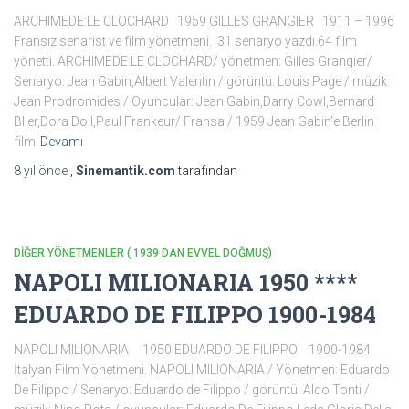
ARCHIMEDE:LE CLOCHARD 1959 GILLES GRANGIER 1911 – 1996
Fransız senarist ve film yönetmeni. 31 senaryo yazdı.64 film
yönetti. ARCHIMEDE:LE CLOCHARD/ yönetmen: Gilles Grangier/
Senaryo: Jean Gabin,Albert Valentin / görüntü: Louis Page / müzik:
Jean Prodromides / Oyuncular: Jean Gabin,Darry Cowl,Bernard
Blier,Dora Doll,Paul Frankeur/ Fransa / 1959 Jean Gabin’e Berlin
film
Devamı
8 yıl
önce
,
Sinemantik.com
tarafından
DİĞER YÖNETMENLER ( 1939 DAN EVVEL DOĞMUŞ)
NAPOLI MILIONARIA 1950 ****
EDUARDO DE FILIPPO 1900-1984
NAPOLI MILIONARIA 1950 EDUARDO DE FILIPPO 1900-1984
İtalyan Film Yönetmeni. NAPOLI MILIONARIA / Yönetmen: Eduardo
De Filippo / Senaryo: Eduardo de Filippo / görüntü: Aldo Tonti /