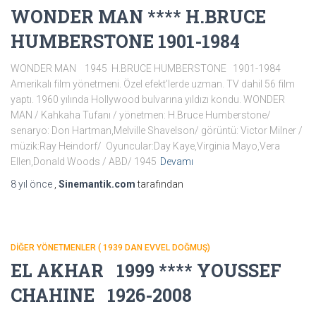
WONDER MAN **** H.BRUCE
HUMBERSTONE 1901-1984
WONDER MAN 1945 H.BRUCE HUMBERSTONE 1901-1984
Amerikalı film yönetmeni. Özel efekt’lerde uzman. TV dahil 56 film
yaptı. 1960 yılında Hollywood bulvarına yıldızı kondu. WONDER
MAN / Kahkaha Tufanı / yönetmen: H.Bruce Humberstone/
senaryo: Don Hartman,Melville Shavelson/ görüntü: Victor Milner /
müzik:Ray Heindorf/ Oyuncular:Day Kaye,Virginia Mayo,Vera
Ellen,Donald Woods / ABD/ 1945
Devamı
8 yıl
önce
,
Sinemantik.com
tarafından
DİĞER YÖNETMENLER ( 1939 DAN EVVEL DOĞMUŞ)
EL AKHAR 1999 **** YOUSSEF
CHAHINE 1926-2008