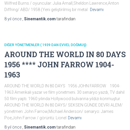
Wilfred Burns / oyuncular: Julia Arnall,Sheldon Lawrence,Anton
Diffring/ ABD/ 1958 (Yeni geliştirilmiş bir metal
Devamı
8 yıl
önce
,
Sinemantik.com
tarafından
DİĞER YÖNETMENLER ( 1939 DAN EVVEL DOĞMUŞ)
AROUND THE WORLD IN 80 DAYS
1956 **** JOHN FARROW 1904-
1963
AROUND THE WORLD IN 80 DAYS 1956 JOHN FARROW 1904-
1963 Amerikalı yazar ve film yönetmeni. 30 senaryo yazdı, TV dahil
50 film yaptı. 1960 yılında Hollywood bulvarına yıldızı konmuştur.
AROUND THE WORLD IN 80 DAYS/ SEKSEN GÜNDE DEVRİ ALEM/
yönetmen: John Farrow,Michael Anderson/ senaryo: James
Poe,John Farrow / görüntü: Lionel
Devamı
8 yıl
önce
,
Sinemantik.com
tarafından