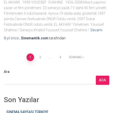
EL AKHAR 1999 YOUSSEF CHAHINE 1926-2008 Mısırlı yapımcı
yazar ve film yönetmeni. 23 senaryo yazdı.TV dahil 45 film yönetti.
Filmlerinden 9 ödül kazandı. Ayrıca 19 dalda aday gösterildi.1997
yılında Cannes festivalinde ONUR Ödülü verildi. 2007 Dubai
Festivalinde ONUR ödülü verildi. EL AKHAR/ Yönetmen: Youssef
Chahine / Senaryo:Khaled Youssef,Youssef Chahine /
Devamı
8 yıl
önce
,
Sinemantik.com
tarafından
Yazı
1
2
…
4
SONRAKI
sayfalaması
Ara
ARA
Son Yazılar
SİNEMA SAYFASI TÜRKİYE