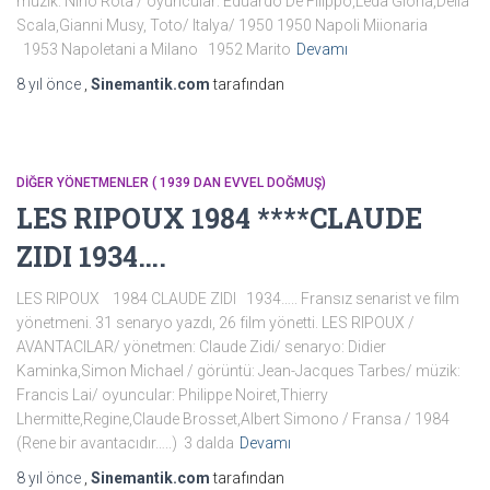
müzik: Nino Rota / oyuncular: Eduardo De Filippo,Leda Gloria,Delia
Scala,Gianni Musy, Toto/ Italya/ 1950 1950 Napoli Miionaria
1953 Napoletani a Milano 1952 Marito
Devamı
8 yıl
önce
,
Sinemantik.com
tarafından
DİĞER YÖNETMENLER ( 1939 DAN EVVEL DOĞMUŞ)
LES RIPOUX 1984 ****CLAUDE
ZIDI 1934….
LES RIPOUX 1984 CLAUDE ZIDI 1934….. Fransız senarist ve film
yönetmeni. 31 senaryo yazdı, 26 film yönetti. LES RIPOUX /
AVANTACILAR/ yönetmen: Claude Zidi/ senaryo: Didier
Kaminka,Simon Michael / görüntü: Jean-Jacques Tarbes/ müzik:
Francis Lai/ oyuncular: Philippe Noiret,Thierry
Lhermitte,Regine,Claude Brosset,Albert Simono / Fransa / 1984
(Rene bir avantacıdır…..) 3 dalda
Devamı
8 yıl
önce
,
Sinemantik.com
tarafından