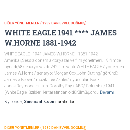
DİĞER YÖNETMENLER ( 1939 DAN EVVEL DOĞMUŞ)
WHITE EAGLE 1941 **** JAMES
W.HORNE 1881-1942
WHITE EAGLE 1941 JAMES W.HORNE 1881-1942
Amerikalı,Sessiz dönem aktör,yazar ve film yönetmeni. 19 filmde
oynadı,58 senaryo yazdı. 242 film yaptı. WHITE EAGLE / yönetmen:
James W.Horne / senaryo: Morgan Cox,John Cutting/ görüntü:
James S.Brown/ müzik: Lee Zahler/ oyuncular: Buck
Jones,Raymond Hatton ,Dorothy Fay / ABD/ Columbia/1941
(White Eagle,Kızılderililer tarafından öldürülmüş,ordu
Devamı
8 yıl
önce
,
Sinemantik.com
tarafından
DİĞER YÖNETMENLER ( 1939 DAN EVVEL DOĞMUŞ)