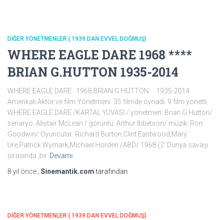
DİĞER YÖNETMENLER ( 1939 DAN EVVEL DOĞMUŞ)
WHERE EAGLE DARE 1968 ****
BRIAN G.HUTTON 1935-2014
WHERE EAGLE DARE 1968 BRIAN G.HUTTON 1935-2014
Amerikalı Aktör ve film Yönetmeni. 35 filmde oynadı. 9 film yönetti.
WHERE EAGLE DARE /KARTAL YUVASI / yönetmen: Brian G.Hutton/
senaryo: Alistair McLean / görüntü: Arthur Ibbetson/ müzik: Ron
Goodwin/ Oyuncular: Richard Burton,Clint Eastwood,Mary
Ure,Patrick Wymark,Michael Horden /ABD/ 1968 (2‘.Dünya savaşı
sırasında ,bir
Devamı
8 yıl
önce
,
Sinemantik.com
tarafından
DİĞER YÖNETMENLER ( 1939 DAN EVVEL DOĞMUŞ)