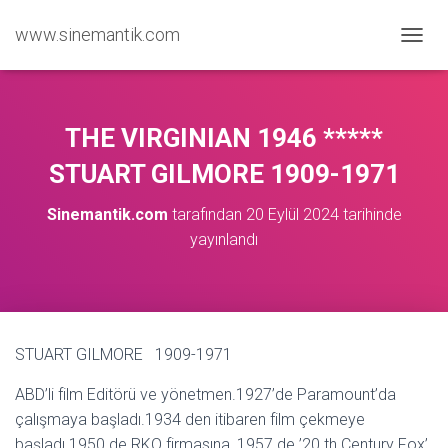
www.sinemantik.com
M
E
N
Ü
Y
THE VIRGINIAN 1946 *****
Ü
A
STUART GILMORE 1909-1971
Ç
/
Sinemantik.com
tarafından
20 Eylül 2024
tarihinde
K
yayınlandı
A
P
A
STUART GILMORE 1909-1971
ABD’li film Editörü ve yönetmen.1927’de Paramount’da
çalışmaya başladı.1934 den itibaren film çekmeye
başladı.1950 de RKO firmasına, 1957 de ’20.th Century Fox’