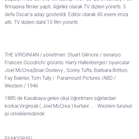
firmasına filmler yaptı. Ağırlıklı olarak TV dizileri yönetti. 3
defa Oscar’a aday gösterildi. Editör olarak 45 esere imza
attı. TV dizileri dahil 10 film yönetti.
THE VIRGINIAN / yönetmen: Stuart Gilmore / senaryo:
Frances Goodrich/ görüntü: Harry Hallenberger/ oyuncular:
Joel McCrea,Brian Donlevy , Sonny Tufts, Barbara Britton,
Fay Bainter, Tom Tully / Paramount Pictures /ABD /
Western / 1946
1885 de Kasabaya gelen okul öğretmeni sığırlardan
korkar,Virginyalı ( Joel McCrea ) kurtarır…… Western türünün
iyi örneklerindendir.
FİLMOGRAFİ