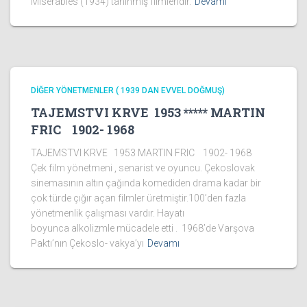
Misérables (1934) tanınmış filmleridir.
Devamı
DİĞER YÖNETMENLER ( 1939 DAN EVVEL DOĞMUŞ)
TAJEMSTVI KRVE 1953 ***** MARTIN
FRIC 1902- 1968
TAJEMSTVI KRVE 1953 MARTIN FRIC 1902- 1968
Çek film yönetmeni , senarist ve oyuncu. Çekoslovak
sinemasının altın çağında komediden drama kadar bir
çok türde çığır açan filmler üretmiştir.100’den fazla
yönetmenlik çalışması vardır. Hayatı
boyunca alkolizmle mücadele etti . 1968’de Varşova
Paktı’nın Çekoslo- vakya’yı
Devamı