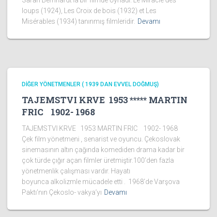
Sarah Bernhardt’la bir filmde oynadı. Le Miracle des
loups (1924), Les Croix de bois (1932) et Les
Misérables (1934) tanınmış filmleridir.
Devamı
DİĞER YÖNETMENLER ( 1939 DAN EVVEL DOĞMUŞ)
TAJEMSTVI KRVE 1953 ***** MARTIN
FRIC 1902- 1968
TAJEMSTVI KRVE 1953 MARTIN FRIC 1902- 1968
Çek film yönetmeni , senarist ve oyuncu. Çekoslovak
sinemasının altın çağında komediden drama kadar bir
çok türde çığır açan filmler üretmiştir.100’den fazla
yönetmenlik çalışması vardır. Hayatı
boyunca alkolizmle mücadele etti . 1968’de Varşova
Paktı’nın Çekoslo- vakya’yı
Devamı