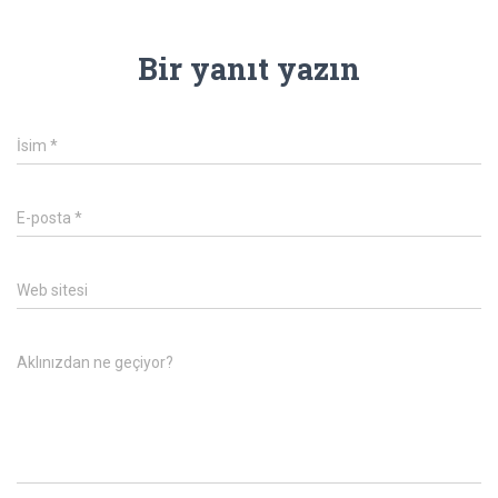
Bir yanıt yazın
İsim
*
E-posta
*
Web sitesi
Aklınızdan ne geçiyor?