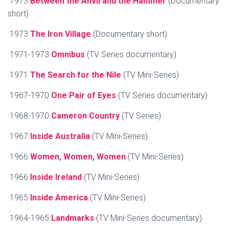
1973
Between the Anvil and the Hammer
(Documentary
short)
1973
The Iron Village
(Documentary short)
1971-1973
Omnibus
(TV Series documentary)
1971
The Search for the Nile
(TV Mini-Series)
1967-1970
One Pair of Eyes
(TV Series documentary)
1968-1970
Cameron Country
(TV Series)
1967
Inside Australia
(TV Mini-Series)
1966
Women, Women, Women
(TV Mini-Series)
1966
Inside Ireland
(TV Mini-Series)
1965
Inside America
(TV Mini-Series)
1964-1965
Landmarks
(TV Mini-Series documentary)