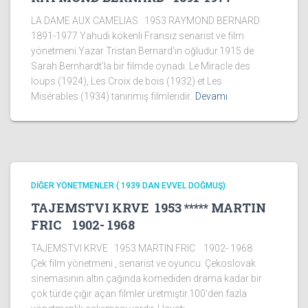
LA DAME AUX CAMELIAS 1953 RAYMOND BERNARD
1891-1977 Yahudi kökenli Fransız senarist ve film
yönetmeni.Yazar Tristan Bernard’ın oğludur.1915 de
Sarah Bernhardt’la bir filmde oynadı. Le Miracle des
loups (1924), Les Croix de bois (1932) et Les
Misérables (1934) tanınmış filmleridir.
Devamı
DİĞER YÖNETMENLER ( 1939 DAN EVVEL DOĞMUŞ)
TAJEMSTVI KRVE 1953 ***** MARTIN
FRIC 1902- 1968
TAJEMSTVI KRVE 1953 MARTIN FRIC 1902- 1968
Çek film yönetmeni , senarist ve oyuncu. Çekoslovak
sinemasının altın çağında komediden drama kadar bir
çok türde çığır açan filmler üretmiştir.100’den fazla