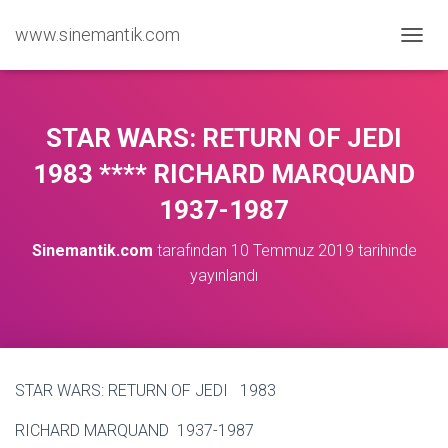
www.sinemantik.com
M
E
N
Ü
Y
STAR WARS: RETURN OF JEDI
Ü
A
1983 **** RICHARD MARQUAND
Ç
1937-1987
/
K
A
Sinemantik.com
tarafından
10 Temmuz 2019
tarihinde
P
yayınlandı
A
STAR WARS: RETURN OF JEDI 1983
RICHARD MARQUAND 1937-1987