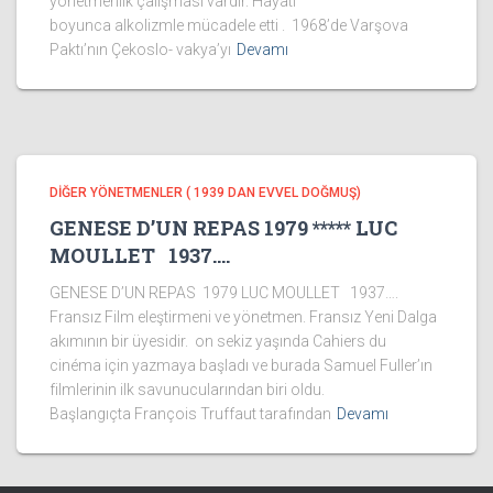
yönetmenlik çalışması vardır. Hayatı
boyunca alkolizmle mücadele etti . 1968’de Varşova
Paktı’nın Çekoslo- vakya’yı
Devamı
DİĞER YÖNETMENLER ( 1939 DAN EVVEL DOĞMUŞ)
GENESE D’UN REPAS 1979 ***** LUC
MOULLET 1937….
GENESE D’UN REPAS 1979 LUC MOULLET 1937….
Fransız Film eleştirmeni ve yönetmen. Fransız Yeni Dalga
akımının bir üyesidir. on sekiz yaşında Cahiers du
cinéma için yazmaya başladı ve burada Samuel Fuller’ın
filmlerinin ilk savunucularından biri oldu.
Başlangıçta François Truffaut tarafından
Devamı