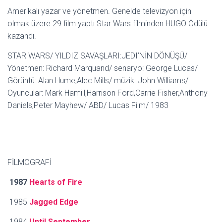
Amerikalı yazar ve yönetmen. Genelde televizyon için
olmak üzere 29 film yaptı.Star Wars filminden HUGO Ödülü
kazandı.
STAR WARS/ YILDIZ SAVAŞLARI:JEDI’NİN DÖNÜŞÜ/
Yönetmen: Richard Marquand/ senaryo: George Lucas/
Görüntü: Alan Hume,Alec Mills/ müzik: John Williams/
Oyuncular: Mark Hamill,Harrison Ford,Carrie Fisher,Anthony
Daniels,Peter Mayhew/ ABD/ Lucas Film/ 1983
FİLMOGRAFİ
1987
Hearts of Fire
1985
Jagged Edge
1984
Until September