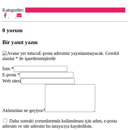
Kategoriler:
DİĞER YÖNETMENLER ( 1939 dan evvel doğmuş)
0 yorum
Bir yanıt yazın
E-posta adresiniz yayınlanmayacak.
Gerekli
alanlar
*
ile işaretlenmişlerdir
İsim
*
E-posta
*
Web sitesi
Aklınızdan ne geçiyor?
Daha sonraki yorumlarımda kullanılması için adım, e-posta
adresim ve site adresim bu tarayıcıya kaydedilsin.