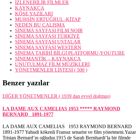
İZLENEBİLİR FİLMLER
KAYNAKÇA
KÖŞE YAZILARI
MUHSİN ERTUĞRUL -KİTAP
NEDEN BU ÇALIŞMA
SİNEMA SAYFASI FILM NOIR
SİNEMA SAYFASI TÜRKİYE
SİNEMA SAYFASI USTALAR
SİNEMA SAYFASI WESTERN
SİNEMA TARİHİ BİLGİ PLATFORMU-YOUTUBE
SİNEMANTİK – KAYNAKÇA
UNUTULMAZ FİLM MÜZİKLERİ
YÖNETMENLER LİSTESİ ( 500 )
Benzer yazılar
DİĞER YÖNETMENLER ( 1939 dan evvel doğmuş)
LA DAME AUX CAMELIAS 1953 ***** RAYMOND
BERNARD 1891-1977
LA DAME AUX CAMELIAS 1953 RAYMOND BERNARD
1891-1977 Yahudi kökenli Fransız senarist ve film yönetmeni.Yazar
Tristan Bernard’ın oğludur.1915 de Sarah Bernhardt’la bir filmde