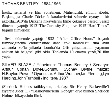
THOMAS BENTLEY 1884-1966
İngiliz senarist ve film yönetmeni. Mühendislik eğitimi gördü.
Başlangıçta Charle Dicken’s karakterlerini sahnede oynayan bir
aktördü.1910’da Dickens hikayelerini filme çekmeye başladı.Sessiz
dönemde yaptığı 1913’’The Curiosity Shop’’ ve 1915’’Hard Times’’
başarılı filmleridir.
Sesli dönemde yaptığı 1932 ‘’After Office Hours’’ başarılı
filmiyle,sinema endüstrisinde daha çok tanındı.Bu film aynı
zamanda 30’lu yıllarda Londra’da Ofis çalışanlarının yaşamını
anlatan bir belgesel gibi oldu. Toplamda 10 enaryo yazdı,70 film
yaptı.
SILVER BLAZE / Yönetmen: Thomas Bentley / Senaryo:
Arthur Conan Doyle/Görüntü: Sydney Blythe /Müzik:
H.Bayton Power / Oyuncular: Arthur Wontner,Ian Fleming,Lyn
Harding,JohnTurnbull / İngiltere/ 1937
(Sherlock Holmes tatildeyken, arkadaşı Sir Henry Baskerville’i
ziyarete gider….) ‘’Baskerville’lerin Köpeği’’ diye bilinen Sherlock
Holmes hikayesinin filmi.