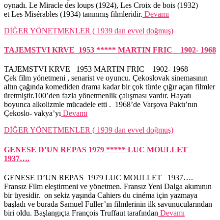
oynadı. Le Miracle des loups (1924), Les Croix de bois (1932)
et Les Misérables (1934) tanınmış filmleridir.
Devamı
DİĞER YÖNETMENLER ( 1939 dan evvel doğmuş)
TAJEMSTVI KRVE 1953 ***** MARTIN FRIC 1902- 1968
TAJEMSTVI KRVE 1953 MARTIN FRIC 1902- 1968
Çek film yönetmeni , senarist ve oyuncu. Çekoslovak sinemasının
altın çağında komediden drama kadar bir çok türde çığır açan filmler
üretmiştir.100’den fazla yönetmenlik çalışması vardır. Hayatı
boyunca alkolizmle mücadele etti . 1968’de Varşova Paktı’nın
Çekoslo- vakya’yı
Devamı
DİĞER YÖNETMENLER ( 1939 dan evvel doğmuş)
GENESE D’UN REPAS 1979 ***** LUC MOULLET
1937….
GENESE D’UN REPAS 1979 LUC MOULLET 1937….
Fransız Film eleştirmeni ve yönetmen. Fransız Yeni Dalga akımının
bir üyesidir. on sekiz yaşında Cahiers du cinéma için yazmaya
başladı ve burada Samuel Fuller’ın filmlerinin ilk savunucularından
biri oldu. Başlangıçta François Truffaut tarafından
Devamı