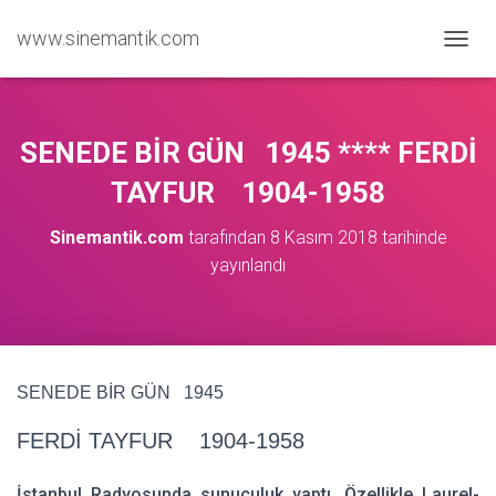
www.sinemantik.com
M
E
N
Ü
Y
SENEDE BİR GÜN 1945 **** FERDİ
Ü
A
TAYFUR 1904-1958
Ç
/
Sinemantik.com
tarafından
8 Kasım 2018
tarihinde
K
yayınlandı
A
P
A
SENEDE BİR GÜN 1945
FERDİ TAYFUR 1904-1958
İstanbul Radyosunda sunuculuk yaptı. Özellikle Laurel-