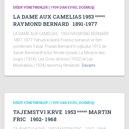
DİĞER YÖNETMENLER ( 1939 DAN EVVEL DOĞMUŞ)
LA DAME AUX CAMELIAS 1953 *****
RAYMOND BERNARD 1891-1977
LA DAME AUX CAMELIAS 1953 RAYMOND BERNARD
1891-1977 Yahudi kökenli Fransız senarist ve film
yönetmeni.Yazar Tristan Bernard’ın oğludur.1915 de
Sarah Bernhardt’la bir filmde oynadı. Le Miracle des
loups (1924), Les Croix de bois (1932) et Les
Misérables (1934) tanınmış filmleridir.
Devamı
DİĞER YÖNETMENLER ( 1939 DAN EVVEL DOĞMUŞ)
TAJEMSTVI KRVE 1953 ***** MARTIN
FRIC 1902- 1968