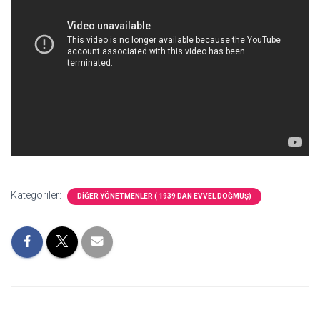
Kategoriler:
DİĞER YÖNETMENLER ( 1939 DAN EVVEL DOĞMUŞ)