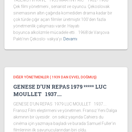
TAJEMSTVI KRVE 1953 MARTIN FRIC 1902- 1968
Çek film yönetmeni , senarist ve oyuncu. Çekoslovak
sinemasının altın çağında komediden drama kadar bir
çok türde çığır açan filmler üretmiştir.100’den fazla
yönetmenlik çalışması vardır. Hayatı
boyunca alkolizmle mücadele etti . 1968’de Varşova
Paktı’nın Çekoslo- vakya’yı
Devamı
DİĞER YÖNETMENLER ( 1939 DAN EVVEL DOĞMUŞ)
GENESE D’UN REPAS 1979 ***** LUC
MOULLET 1937….
GENESE D’UN REPAS 1979 LUC MOULLET 1937….
Fransız Film eleştirmeni ve yönetmen. Fransız Yeni Dalga
akımının bir üyesidir. on sekiz yaşında Cahiers du
cinéma için yazmaya başladı ve burada Samuel Fuller’ın
filmlerinin ilk savunucularından biri oldu.