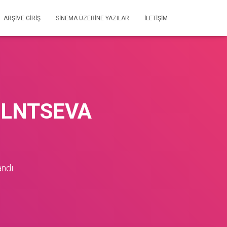
ARŞIVE GIRIŞ
SİNEMA ÜZERİNE YAZILAR
İLETIŞIM
SOLNTSEVA
andı