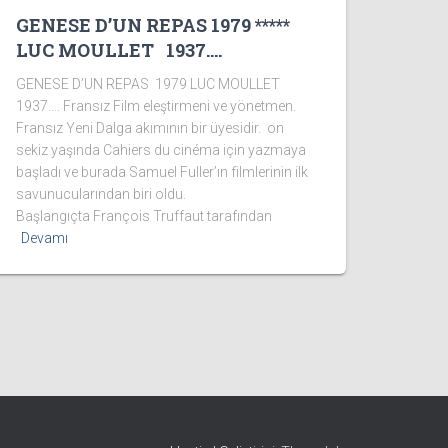
GENESE D’UN REPAS 1979 *****
LUC MOULLET 1937….
GENESE D’UN REPAS 1979 LUC MOULLET
1937…. Fransız Film eleştirmeni ve yönetmen.
Fransız Yeni Dalga akımının bir üyesidir. on
sekiz yaşında Cahiers du cinéma için yazmaya
başladı ve burada Samuel Fuller’ın filmlerinin ilk
savunucularından biri oldu.
Başlangıçta François Truffaut tarafından
Devamı