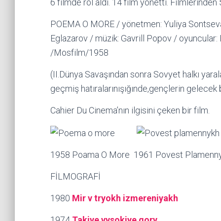
6 filmde rol aldı. 14 film yönetti. Filmlerinden 
POEMA O MORE / yönetmen: Yuliya Sontseva/ 
Eglazarov / müzik: Gavrill Popov / oyuncular:
/Mosfilm/1958
(II.Dünya Savaşından sonra Sovyet halkı yaral
geçmiş hatıralarınışığınde,gençlerin gelecek be
Cahier Du Cinema’nın ilgisini çeken bir film.
1958 Poama O More 1961 Povest Plamenny
FİLMOGRAFİ
1980
Mir v tryokh izmereniyakh
1974
Takiye vysokiye gory