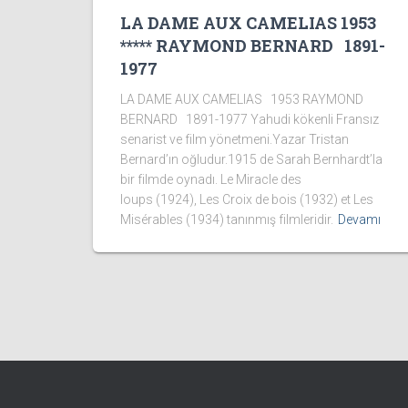
LA DAME AUX CAMELIAS 1953
***** RAYMOND BERNARD 1891-
1977
LA DAME AUX CAMELIAS 1953 RAYMOND
BERNARD 1891-1977 Yahudi kökenli Fransız
senarist ve film yönetmeni.Yazar Tristan
Bernard’ın oğludur.1915 de Sarah Bernhardt’la
bir filmde oynadı. Le Miracle des
loups (1924), Les Croix de bois (1932) et Les
Misérables (1934) tanınmış filmleridir.
Devamı