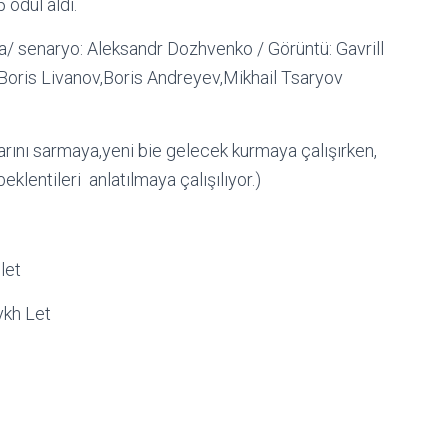
5 ödül aldı.
senaryo: Aleksandr Dozhvenko / Görüntü: Gavrill
 Boris Livanov,Boris Andreyev,Mikhail Tsaryov
arını sarmaya,yeni bie gelecek kurmaya çalışırken,
klentileri anlatılmaya çalışılıyor.)
kh Let