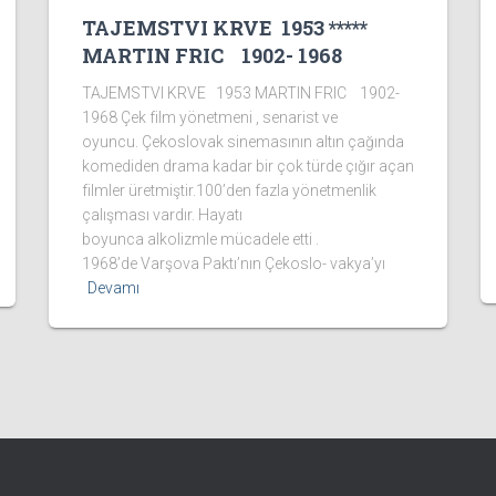
TAJEMSTVI KRVE 1953 *****
MARTIN FRIC 1902- 1968
TAJEMSTVI KRVE 1953 MARTIN FRIC 1902-
1968 Çek film yönetmeni , senarist ve
oyuncu. Çekoslovak sinemasının altın çağında
komediden drama kadar bir çok türde çığır açan
filmler üretmiştir.100’den fazla yönetmenlik
çalışması vardır. Hayatı
boyunca alkolizmle mücadele etti .
1968’de Varşova Paktı’nın Çekoslo- vakya’yı
Devamı