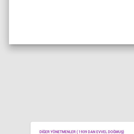
DİĞER YÖNETMENLER ( 1939 DAN EVVEL DOĞMUŞ)