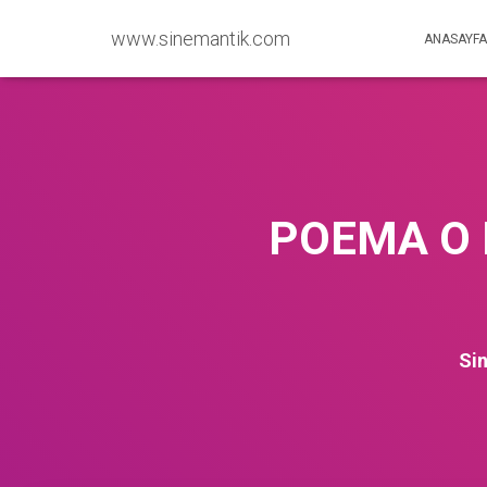
www.sinemantik.com
ANASAYFA
POEMA O 
Si