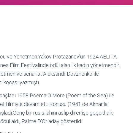
yuncu ve Yönetmen.Yakov Protazanov’un 1924 AELITA
nes Film Festivalinde ödül alan ilk kadın yönetmendir.
etmen ve senarist Aleksandr Dovzhenko ile
rı kocası yazmıştı.
 başladı.1958 Poema O More (Poem of the Sea) ile
t filmiyle devam etti.Konusu (1941 de Almanlar
adı.Genç bir rus silahını aslıp direnişe geçer,halk
ödül aldı, Palme D’Or aday gösterildi.