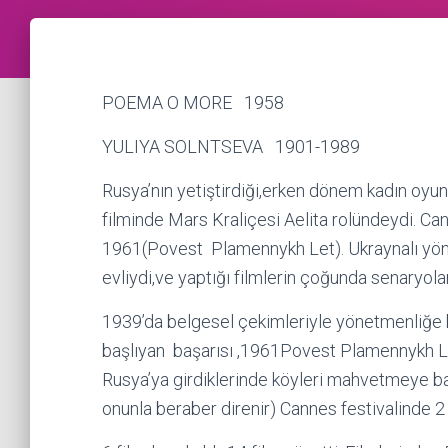
POEMA O MORE 1958
YULIYA SOLNTSEVA 1901-1989
Rusya’nın yetiştirdiği,erken dönem kadın o
filminde Mars Kraliçesi Aelita rolündeydi. Can
1961(Povest Plamennykh Let). Ukraynalı yön
evliydi,ve yaptığı filmlerin çoğunda senaryola
1939’da belgesel çekimleriyle yönetmenliğe
başlıyan başarısı ,1961Povest Plamennykh Le
Rusya’ya girdiklerinde köyleri mahvetmeye başl
onunla beraber direnir) Cannes festivalinde 2 