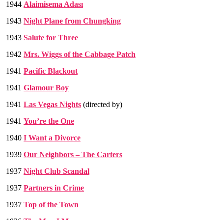
1944
Alaimisema Adası
1943
Night Plane from Chungking
1943
Salute for Three
1942
Mrs. Wiggs of the Cabbage Patch
1941
Pacific Blackout
1941
Glamour Boy
1941
Las Vegas Nights
(directed by)
1941
You’re the One
1940
I Want a Divorce
1939
Our Neighbors – The Carters
1937
Night Club Scandal
1937
Partners in Crime
1937
Top of the Town