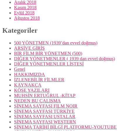
Aralık 2018
Kasım 2018
Eylül 2018
Ağustos 2018
Kategoriler
500 YÖNETMEN (1939’dan evvel doğmuş)
ARŞİVE GİRİŞ
BİR FİLM BİR YÖNETMEN (500)
DİĞER YÖNETMENLER ( 1939 dan evvel doğmuş)
DİĞER YÖNETMENLER LİSTESİ
Genel
HAKKIMIZDA
İZLENEBİLİR FİLMLER
KAYNAKÇA
KÖŞE YAZILARI
MUHSİN ERTUĞRUL -KİTAP
NEDEN BU ÇALIŞMA
SİNEMA SAYFASI FILM NOIR
SİNEMA SAYFASI TÜRKİYE
SİNEMA SAYFASI USTALAR
SİNEMA SAYFASI WESTERN
SİNEMA TARİHİ BİLGİ PLATFORMU-YOUTUBE