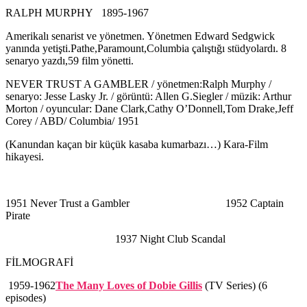
RALPH MURPHY 1895-1967
Amerikalı senarist ve yönetmen. Yönetmen Edward Sedgwick
yanında yetişti.Pathe,Paramount,Columbia çalıştığı stüdyolardı. 8
senaryo yazdı,59 film yönetti.
NEVER TRUST A GAMBLER / yönetmen:Ralph Murphy /
senaryo: Jesse Lasky Jr. / görüntü: Allen G.Siegler / müzik: Arthur
Morton / oyuncular: Dane Clark,Cathy O’Donnell,Tom Drake,Jeff
Corey / ABD/ Columbia/ 1951
(Kanundan kaçan bir küçük kasaba kumarbazı…) Kara-Film
hikayesi.
1951 Never Trust a Gambler 1952 Captain
Pirate
1937 Night Club Scandal
FİLMOGRAFİ
1959-1962
The Many Loves of Dobie Gillis
(TV Series) (6
episodes)