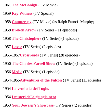
1961
The McGonigle
(TV Movie)
1959
Key Witness
(TV Special)
1958
Counterspy
(TV Movie) (as Ralph Francis Murphy)
1958
Broken Arrow
(TV Series) (11 episodes)
1958
The Christophers
(TV Series) (1 episode)
1957
Lassie
(TV Series) (2 episodes)
1955-1957
Crossroads
(TV Series) (28 episodes)
1956
The Charles Farrell Show
(TV Series) (1 episode)
1956
Medic
(TV Series) (1 episode)
1954-1955
Adventures of the Falcon
(TV Series) (11 episodes)
1954
La vendetta dei Tughs
1954
I misteri della giungla nera
1953
Your Jeweler’s Showcase
(TV Series) (2 episodes)