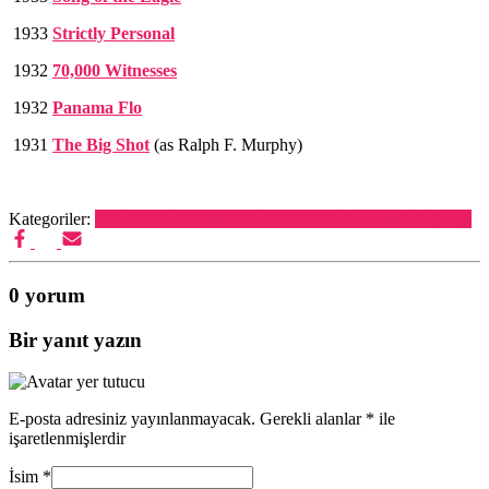
1933
Strictly Personal
1932
70,000 Witnesses
1932
Panama Flo
1931
The Big Shot
(as Ralph F. Murphy)
Kategoriler:
DİĞER YÖNETMENLER ( 1939 dan evvel doğmuş)
0 yorum
Bir yanıt yazın
E-posta adresiniz yayınlanmayacak.
Gerekli alanlar
*
ile
işaretlenmişlerdir
İsim
*