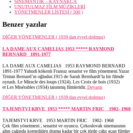
SİNEMANTİK – KAYNAKÇA
UNUTULMAZ FİLM MÜZİKLERİ
YÖNETMENLER LİSTESİ ( 500 )
Benzer yazılar
DİĞER YÖNETMENLER ( 1939 dan evvel doğmuş)
LA DAME AUX CAMELIAS 1953 ***** RAYMOND
BERNARD 1891-1977
LA DAME AUX CAMELIAS 1953 RAYMOND BERNARD
1891-1977 Yahudi kökenli Fransız senarist ve film yönetmeni.Yazar
Tristan Bernard’ın oğludur.1915 de Sarah Bernhardt’la bir filmde
oynadı. Le Miracle des loups (1924), Les Croix de bois (1932)
et Les Misérables (1934) tanınmış filmleridir.
Devamı
DİĞER YÖNETMENLER ( 1939 dan evvel doğmuş)
TAJEMSTVI KRVE 1953 ***** MARTIN FRIC 1902- 1968
TAJEMSTVI KRVE 1953 MARTIN FRIC 1902- 1968
Çek film yönetmeni , senarist ve oyuncu. Çekoslovak sinemasının
altın çağında komediden drama kadar bir çok türde çığır açan filmler