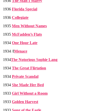
1936
The Man I Marry
1936
Florida Special
1936
Collegiate
1935
Men Without Names
1935
McFadden’s Flats
1934
One Hour Late
1934 /I
Menace
1934
The Notorious Sophie Lang
1934
The Great Flirtation
1934
Private Scandal
1934
She Made Her Bed
1933
Girl Without a Room
1933
Golden Harvest
1933
Song of the Eagle