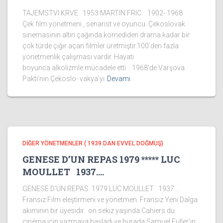
TAJEMSTVI KRVE 1953 MARTIN FRIC 1902- 1968
Çek film yönetmeni , senarist ve oyuncu. Çekoslovak
sinemasının altın çağında komediden drama kadar bir
çok türde çığır açan filmler üretmiştir.100’den fazla
yönetmenlik çalışması vardır. Hayatı
boyunca alkolizmle mücadele etti . 1968’de Varşova
Paktı’nın Çekoslo- vakya’yı
Devamı
DİĞER YÖNETMENLER ( 1939 DAN EVVEL DOĞMUŞ)
GENESE D’UN REPAS 1979 ***** LUC
MOULLET 1937….
GENESE D’UN REPAS 1979 LUC MOULLET 1937….
Fransız Film eleştirmeni ve yönetmen. Fransız Yeni Dalga
akımının bir üyesidir. on sekiz yaşında Cahiers du
cinéma için yazmaya başladı ve burada Samuel Fuller’ın