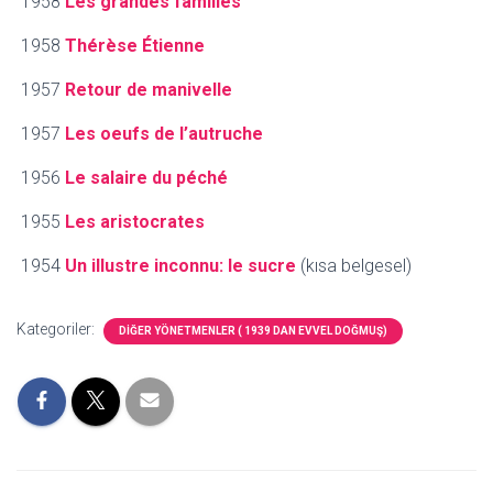
1958
Les grandes familles
1958
Thérèse Étienne
1957
Retour de manivelle
1957
Les oeufs de l’autruche
1956
Le salaire du péché
1955
Les aristocrates
1954
Un illustre inconnu: le sucre
(kısa belgesel)
Kategoriler:
DİĞER YÖNETMENLER ( 1939 DAN EVVEL DOĞMUŞ)