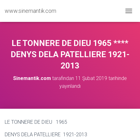
www.sinemantik.com
M
E
N
Ü
Y
LE TONNERE DE DIEU 1965 ****
Ü
A
DENYS DELA PATELLIERE 1921-
Ç
2013
/
K
A
Sinemantik.com
tarafından
11 Şubat 2019
tarihinde
P
yayınlandı
A
LE TONNERE DE DIEU 1965
DENYS DELA PATELLIERE 1921-2013