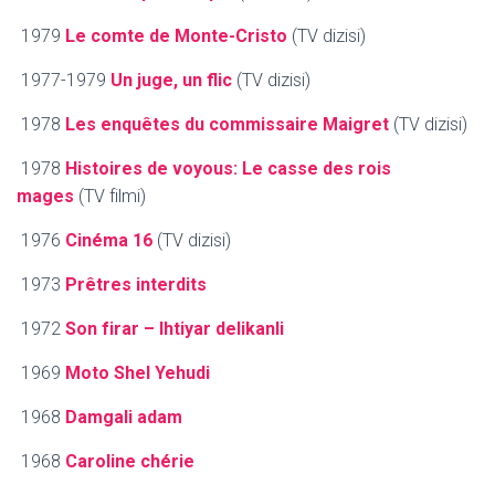
1979
Le comte de Monte-Cristo
(TV dizisi)
1977-1979
Un juge, un flic
(TV dizisi)
1978
Les enquêtes du commissaire Maigret
(TV dizisi)
1978
Histoires de voyous: Le casse des rois
mages
(TV filmi)
1976
Cinéma 16
(TV dizisi)
1973
Prêtres interdits
1972
Son firar – Ihtiyar delikanli
1969
Moto Shel Yehudi
1968
Damgali adam
1968
Caroline chérie