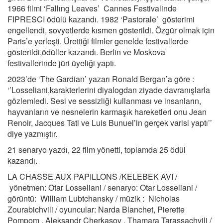
1966 filmi ‘Fallıng Leaves’ Cannes Festivalinde
FIPRESCI ödülü kazandı. 1982 ‘Pastorale’ gösterimi
engellendi, sovyetlerde kısmen gösterildi. Özgür olmak için
Paris’e yerleşti. Ürettiği filmler genelde festivallerde
gösterildi,ödüller kazandı. Berlin ve Moskova
festivallerinde jüri üyeliği yaptı.
2023’de ‘The Gardian’ yazarı Ronald Bergan’a göre :
‘’Losseliani,karakterlerini diyalogdan ziyade davranışlarla
gözlemledi. Sesi ve sessizliği kullanması ve insanların,
hayvanların ve nesnelerin karmaşık hareketleri onu Jean
Renoir, Jacques Tati ve Luis Bunuel’in gerçek varisi yaptı’’
diye yazmıştır.
21 senaryo yazdı, 22 film yönetti, toplamda 25 ödül
kazandı.
LA CHASSE AUX PAPILLONS /KELEBEK AVI /
yönetmen: Otar Losseliani / senaryo: Otar Losseliani /
görüntü: William Lubtchansky / müzik : Nicholas
Zourabichvili / oyuncular: Narda Blanchet, Pierette
Pompom , Aleksandr Cherkasov , Thamara Tarassachvili /