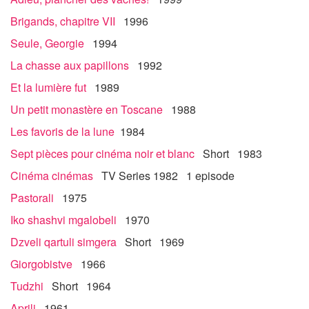
Brigands, chapitre VII
1996
Seule, Georgie
1994
La chasse aux papillons
1992
Et la lumière fut
1989
Un petit monastère en Toscane
1988
Les favoris de la lune
1984
Sept pièces pour cinéma noir et blanc
Short 1983
Cinéma cinémas
TV Series 1982 1 episode
Pastorali
1975
Iko shashvi mgalobeli
1970
Dzveli qartuli simgera
Short 1969
Giorgobistve
1966
Tudzhi
Short 1964
Aprili
1961