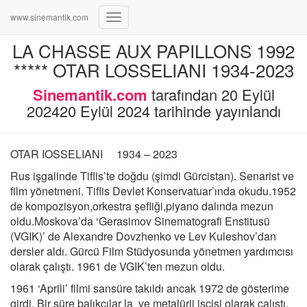
www.sinemantik.com
Menüyü
aç/kapa
LA CHASSE AUX PAPILLONS 1992
***** OTAR LOSSELIANI 1934-2023
Sinemantik.com
tarafından
20 Eylül
2024
20 Eylül 2024
tarihinde yayınlandı
OTAR IOSSELIANI 1934 – 2023
Rus işgalinde Tiflis’te doğdu (şimdi Gürcistan). Senarist ve
film yönetmeni. Tiflis Devlet Konservatuar’ında okudu.1952
de kompozisyon,orkestra şefliği,piyano dalında mezun
oldu.Moskova’da ‘Gerasimov Sinematografi Enstitusü
(VGIK)’ de Alexandre Dovzhenko ve Lev Kuleshov’dan
dersler aldı. Gürcü Film Stüdyosunda yönetmen yardımcısı
olarak çalıştı. 1961 de VGIK’ten mezun oldu.
1961 ‘Aprili’ filmi sansüre takıldı ancak 1972 de gösterime
girdi. Bir süre balıkçılar la ve metalürji işçisi olarak çalıştı.