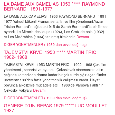
LA DAME AUX CAMELIAS 1953 ***** RAYMOND
BERNARD 1891-1977
LA DAME AUX CAMELIAS 1953 RAYMOND BERNARD 1891-
1977 Yahudi kökenli Fransız senarist ve film yönetmeni.Yazar
Tristan Bernard’ın oğludur.1915 de Sarah Bernhardt’la bir filmde
oynadı. Le Miracle des loups (1924), Les Croix de bois (1932)
et Les Misérables (1934) tanınmış filmleridir.
Devamı
DİĞER YÖNETMENLER ( 1939 dan evvel doğmuş)
TAJEMSTVI KRVE 1953 ***** MARTIN FRIC
1902- 1968
TAJEMSTVI KRVE 1953 MARTIN FRIC 1902- 1968 Çek film
yönetmeni , senarist ve oyuncu. Çekoslovak sinemasının altın
çağında komediden drama kadar bir çok türde çığır açan filmler
üretmiştir.100’den fazla yönetmenlik çalışması vardır. Hayatı
boyunca alkolizmle mücadele etti . 1968’de Varşova Paktı’nın
Çekoslo- vakya’yı
Devamı
DİĞER YÖNETMENLER ( 1939 dan evvel doğmuş)
GENESE D’UN REPAS 1979 ***** LUC MOULLET
1937….