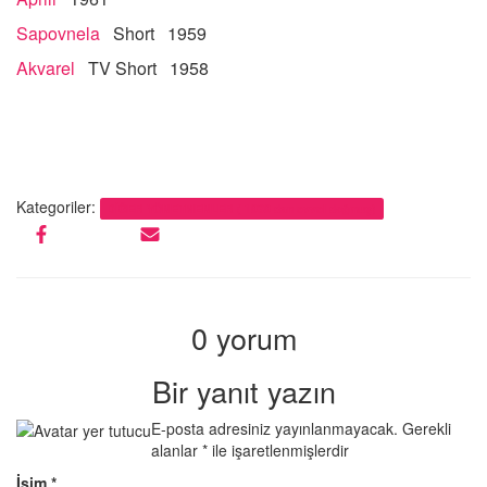
Sapovnela
Short 1959
Akvarel
TV Short 1958
Kategoriler:
DİĞER YÖNETMENLER ( 1939 dan evvel doğmuş)
0 yorum
Bir yanıt yazın
E-posta adresiniz yayınlanmayacak.
Gerekli
alanlar
*
ile işaretlenmişlerdir
İsim
*