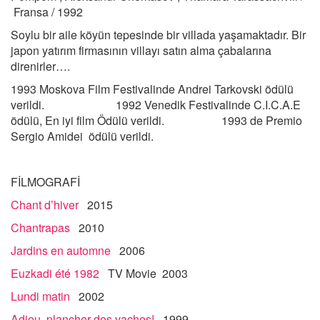
Fransa / 1992
Soylu bir aile köyün tepesinde bir villada yaşamaktadır. Bir
japon yatırım firmasının villayı satın alma çabalarına
direnirler….
1993 Moskova Film Festivalinde Andrei Tarkovski ödülü
verildi. 1992 Venedik Festivalinde C.I.C.A.E
ödülü, En iyi film Ödülü verildi. 1993 de Premio
Sergio Amidei ödülü verildi.
FİLMOGRAFİ
Chant d’hiver
2015
Chantrapas
2010
Jardins en automne
2006
Euzkadi été 1982
TV Movie 2003
Lundi matin
2002
Adieu, plancher des vaches!
1999