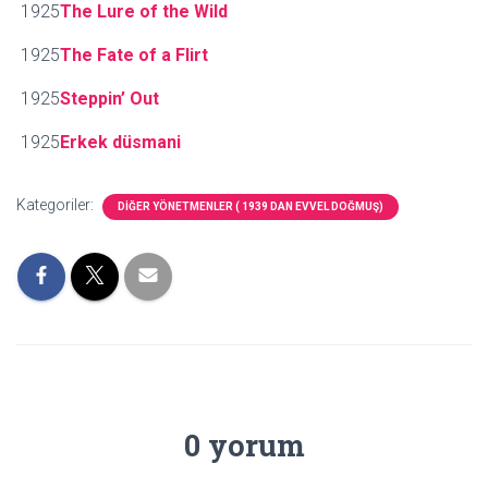
1925
The Lure of the Wild
1925
The Fate of a Flirt
1925
Steppin’ Out
1925
Erkek düsmani
Kategoriler:
DİĞER YÖNETMENLER ( 1939 DAN EVVEL DOĞMUŞ)
0 yorum