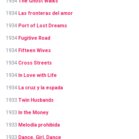
1934
The Ghost Walks
1934
Las fronteras del amor
1934
Port of Lost Dreams
1934
Fugitive Road
1934
Fifteen Wives
1934
Cross Streets
1934
In Love with Life
1934
La cruz y la espada
1933
Twin Husbands
1933
In the Money
1933
Melodía prohibida
1933
Dance, Girl, Dance