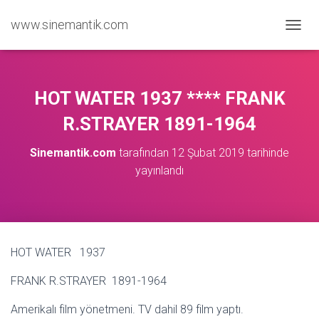
www.sinemantik.com
M
E
N
Ü
Y
HOT WATER 1937 **** FRANK
Ü
A
R.STRAYER 1891-1964
Ç
/
Sinemantik.com
tarafından
12 Şubat 2019
tarihinde
K
yayınlandı
A
P
A
HOT WATER 1937
FRANK R.STRAYER 1891-1964
Amerikalı film yönetmeni. TV dahil 89 film yaptı.