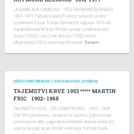
LA DAME AUX CAMELIAS 1953 RAYMOND BERNARD
1891-1977 Yahudi kökenli Fransız senarist ve film
yönetmeni.Yazar Tristan Bernard’ın oğludur.1915 de
Sarah Bernhardt’la bir filmde oynadı. Le Miracle des
loups (1924), Les Croix de bois (1932) et Les
Misérables (1934) tanınmış filmleridir.
Devamı
DİĞER YÖNETMENLER ( 1939 DAN EVVEL DOĞMUŞ)
TAJEMSTVI KRVE 1953 ***** MARTIN
FRIC 1902- 1968
TAJEMSTVI KRVE 1953 MARTIN FRIC 1902- 1968
Çek film yönetmeni , senarist ve oyuncu. Çekoslovak
sinemasının altın çağında komediden drama kadar bir
çok türde çığır açan filmler üretmiştir.100’den fazla