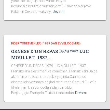
yönetmenlik çalışması vardır. Hayatı
boyunca alkolizmle mücadele etti . 1968’de Varşova
Paktı’nın Çekoslo- vakya’yı
Devamı
DİĞER YÖNETMENLER ( 1939 DAN EVVEL DOĞMUŞ)
GENESE D’UN REPAS 1979 ***** LUC
MOULLET 1937….
GENESE D’UN REPAS 1979 LUC MOULLET 1937….
Fransız Film eleştirmeni ve yönetmen. Fransız Yeni Dalga
akımının bir üyesidir. on sekiz yaşında Cahiers du
cinéma için yazmaya başladı ve burada Samuel Fuller’ın
filmlerinin ilk savunucularından biri oldu.
Başlangıçta François Truffaut tarafından
Devamı