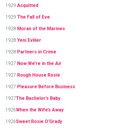
1929
Acquitted
1929
The Fall of Eve
1928
Moran of the Marines
1928
Yeni Evliler
1928
Partners in Crime
1927
Now We’re in the Air
1927
Rough House Rosie
1927
Pleasure Before Business
1927
The Bachelor’s Baby
1926
When the Wife’s Away
1926
Sweet Rosie O’Grady