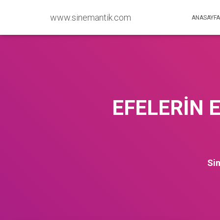
www.sinemantik.com
ANASAYFA
EFELERİN 
Si