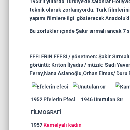
1950’li yıllarda Türkiye’de salonlar Holl
teknik olarak zorlanıyordu. Türk filmleri
yapımı filmlere ilgi gösterecek Anadolu’d
Bu zorluklar içinde Şakir sırmalı ancak 7 se
EFELERİN EFESİ / yönetmen: Şakir Sırmalı 
görüntü: Kriton İlyadis / müzik: Sadi Yave
Feray,Nana Aslanoğlu,Orhan Elmas/ Duru F
1952 Efelerin Efesi 1946 Unutulan Sır
FİLMOGRAFİ
1957
Kamelyali kadin