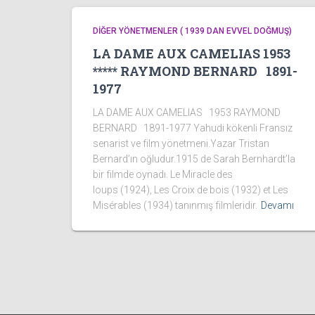
DİĞER YÖNETMENLER ( 1939 DAN EVVEL DOĞMUŞ)
LA DAME AUX CAMELIAS 1953
***** RAYMOND BERNARD 1891-
1977
LA DAME AUX CAMELIAS 1953 RAYMOND
BERNARD 1891-1977 Yahudi kökenli Fransız
senarist ve film yönetmeni.Yazar Tristan
Bernard’ın oğludur.1915 de Sarah Bernhardt’la
bir filmde oynadı. Le Miracle des
loups (1924), Les Croix de bois (1932) et Les
Misérables (1934) tanınmış filmleridir.
Devamı