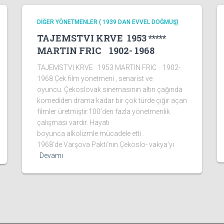
DİĞER YÖNETMENLER ( 1939 DAN EVVEL DOĞMUŞ)
TAJEMSTVI KRVE 1953 *****
MARTIN FRIC 1902- 1968
TAJEMSTVI KRVE 1953 MARTIN FRIC 1902-
1968 Çek film yönetmeni , senarist ve
oyuncu. Çekoslovak sinemasının altın çağında
komediden drama kadar bir çok türde çığır açan
filmler üretmiştir.100’den fazla yönetmenlik
çalışması vardır. Hayatı
boyunca alkolizmle mücadele etti .
1968’de Varşova Paktı’nın Çekoslo- vakya’yı
Devamı