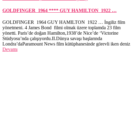
GOLDFINGER 1964 **** GUY HAMILTON 1922 …
GOLDFINGER 1964 GUY HAMILTON 1922 … İngiliz film
yönetmeni. 4 James Bond filmi olmak üzere toplamda 23 film
yönetti. Paris’de doğan Hamilton,1938’de Nice’de ‘Victorine
Stüdyosu’nda çalışıyordu.II.Dünya savaşı başlarında
Londra’daParamount News film kütüphanesinde görevli iken deniz
Devamı
Hestia | Geliştirici:
ThemeIsle