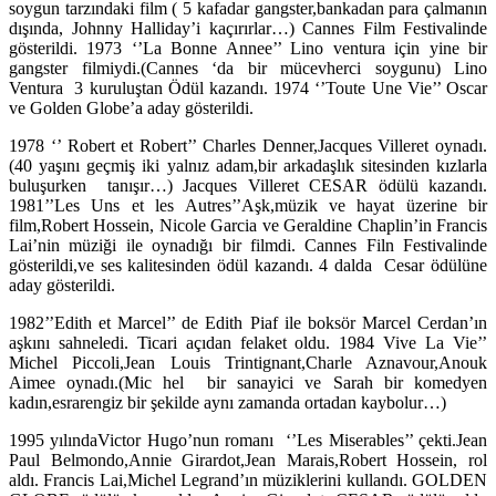
soygun tarzındaki film ( 5 kafadar gangster,bankadan para çalmanın
dışında, Johnny Halliday’i kaçırırlar…) Cannes Film Festivalinde
gösterildi. 1973 ‘’La Bonne Annee’’ Lino ventura için yine bir
gangster filmiydi.(Cannes ‘da bir mücevherci soygunu) Lino
Ventura 3 kuruluştan Ödül kazandı. 1974 ‘’Toute Une Vie’’ Oscar
ve Golden Globe’a aday gösterildi.
1978 ‘’ Robert et Robert’’ Charles Denner,Jacques Villeret oynadı.
(40 yaşını geçmiş iki yalnız adam,bir arkadaşlık sitesinden kızlarla
buluşurken tanışır…) Jacques Villeret CESAR ödülü kazandı.
1981’’Les Uns et les Autres’’Aşk,müzik ve hayat üzerine bir
film,Robert Hossein, Nicole Garcia ve Geraldine Chaplin’in Francis
Lai’nin müziği ile oynadığı bir filmdi. Cannes Filn Festivalinde
gösterildi,ve ses kalitesinden ödül kazandı. 4 dalda Cesar ödülüne
aday gösterildi.
1982’’Edith et Marcel’’ de Edith Piaf ile boksör Marcel Cerdan’ın
aşkını sahneledi. Ticari açıdan felaket oldu. 1984 Vive La Vie’’
Michel Piccoli,Jean Louis Trintignant,Charle Aznavour,Anouk
Aimee oynadı.(Mic hel bir sanayici ve Sarah bir komedyen
kadın,esrarengiz bir şekilde aynı zamanda ortadan kaybolur…)
1995 yılındaVictor Hugo’nun romanı ‘’Les Miserables’’ çekti.Jean
Paul Belmondo,Annie Girardot,Jean Marais,Robert Hossein, rol
aldı. Francis Lai,Michel Legrand’ın müziklerini kullandı. GOLDEN