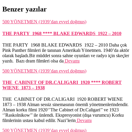
Benzer yazılar
500 YÖNETMEN (1939’dan evvel doğmuş)
THE PARTY 1968 **** BLAKE EDWARDS 1922 – 2010
THE PARTY 1968 BLAKE EDWARDS 1922 – 2010 Daha çok
Pink Panther filmleri ile tanınan Amerikalı Yönetmen. 1940’da aktör
olarak başladı.Bir müddet sonra sahne oyunları ve radyo için skeçler
yazdı. Bazı dram filmleri olsa da
Devamı
500 YÖNETMEN (1939’dan evvel doğmuş)
THE CABINET OF DR.CALIGARI 1920 **** ROBERT
WIENE 1873 – 1938
THE CABINET OF DR.CALIGARI 1920 ROBERT WIENE
1873 – 1938 Alman sessiz sinemasının önemli yönetmenlerindendir.
Alman korku filmi 1920‘’The Cabinet of Dr.Caligari’’ ve 1923
‘’Raskolnikow’’ ile ünlendi. Ekspresyonist (dışa vurumcu) Korku
filmlerinin ustası kabul edilir. Nazi’lerin
Devamı
500 YÖNETMEN (1939’dan evvel doğmuş)