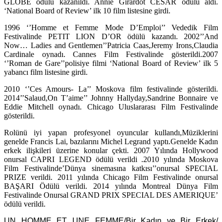
GLOBE ödülü kazanıldı. Annie Girardot CESAR ödülü aldı.
‘National Board of Review’ ilk 10 film listesine girdi.
1996 ‘’Homme et Femme Mode D’Emploi’’ Vededik Film
Festivalinde PETIT LION D’OR ödülü kazandı. 2002’’And
Now… Ladies and Gentlemen’’Patricia Caas,Jeremy Irons,Claudia
Cardinale oynadı. Cannes Film Festivalinde gösterildi.2007
‘’Roman de Gare’’polisiye filmi ‘National Board of Review’ ilk 5
yabancı film listesine girdi.
2010 ‘’Ces Amours- La’’ Moskova film festivalinde gösterildi.
2014’’Salaud,On T’aime’’ Johnny Hallyday,Sandrine Bonnaire ve
Eddie Mitchell oynadı. Chicago Uluslararası Film Festivalinde
gösterildi.
Rolünü iyi yapan profesyonel oyuncular kullandı,Müziklerini
genelde Francis Lai, bazılarını Michel Legrand yaptı.Genelde Kadın
erkek ilişkileri üzerine konular çekti. 2007 Yılında Hollywood
onursal CAPRI LEGEND ödülü verildi .2010 yılında Moskova
Film Festivalinde’Dünya sinemasına katkısı’’onursal SPECIAL
PRIZE verildi. 2011 yılında Chicago Film Festivalinde onursal
BAŞARI Ödülü verildi. 2014 yılında Montreal Dünya Film
Festivalinde Onursal GRAND PRIX SPECIAL DES AMERIQUE’
ödülü verildi.
UN HOMME ET UNE FEMME/Bir Kadın ve Bir Erkek/