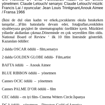
yönetmen: Claude Lelouch/ senaryo: Claude Lelouch/ müzik:
Francis Lai / oyuncular: Jean Louis Trintignant,Anouk Aimee
/ Fransa 1966
(İkisi de dul olan kadın ve erkek,çocuklarını okula bırakırken
tanışırlar…)Film hatıralarla devam eder, fotağrafları,renkliden
siyahbeyaza geçişleri ile sinematographic özellikler içerir. Müzikleri
yıllardır akıllardan çıkmaz.Döneminde en çok seyredilen film oldu.
National Board of Review ‘ ilk 10 film listesinde gösterildi.
Kazanılan ödüller:
2 dalda OSCAR ödülü – film,senaryo
2 dalda GOLDEN GLOBE ödülü- Film,artist
BAFTA ödülü – Anouk Aimee
BLUE RIBBON ödülü – yönetmen
Cannes OCIC ödülü – yönetmen
Cannes PALME D’OR ödülü – film
CEC ödülü – en iyi film- Cinema Writers Circle.İspanya
DGA ödülü – yönetmen – Directors Guild of America