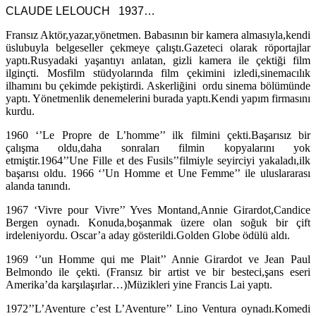
CLAUDE LELOUCH 1937…
Fransız Aktör,yazar,yönetmen. Babasının bir kamera almasıyla,kendi
üslubuyla belgeseller çekmeye çalıştı.Gazeteci olarak röportajlar
yaptı.Rusyadaki yaşantıyı anlatan, gizli kamera ile çektiği film
ilginçti. Mosfilm stüdyolarında film çekimini izledi,sinemacılık
ilhamını bu çekimde pekiştirdi. Askerliğini ordu sinema bölümünde
yaptı. Yönetmenlik denemelerini burada yaptı.Kendi yapım firmasını
kurdu.
1960 ‘’Le Propre de L’homme’’ ilk filmini çekti.Başarısız bir
çalışma oldu,daha sonraları filmin kopyalarını yok
etmiştir.1964’’Une Fille et des Fusils’’filmiyle seyirciyi yakaladı,ilk
başarısı oldu. 1966 ‘’Un Homme et Une Femme’’ ile uluslararası
alanda tanındı.
1967 ‘Vivre pour Vivre’’ Yves Montand,Annie Girardot,Candice
Bergen oynadı. Konuda,boşanmak üzere olan soğuk bir çift
irdeleniyordu. Oscar’a aday gösterildi.Golden Globe ödülü aldı.
1969 ‘’un Homme qui me Plait’’ Annie Girardot ve Jean Paul
Belmondo ile çekti. (Fransız bir artist ve bir besteci,şans eseri
Amerika’da karşılaşırlar…)Müzikleri yine Francis Lai yaptı.
1972’’L’Aventure c’est L’Aventure’’ Lino Ventura oynadı.Komedi