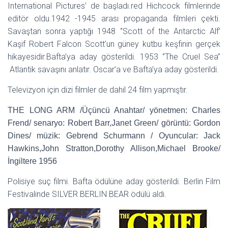
International Pictures’ de başladı.red Hichcock filmlerinde
editör oldu.1942 -1945 arası propaganda filmleri çekti.
Savaştan sonra yaptığı 1948 ‘’Scott of the Antarctic Alf’
Kaşif Robert Falcon Scott’un güney kutbu keşfinin gerçek
hikayesidir.Bafta’ya aday gösterildi. 1953 ‘’The Cruel Sea’’
Atlantik savaşını anlatır. Oscar’a ve Bafta’ya aday gösterildi.
Televizyon için dizi filmler de dahil 24 film yapmıştır.
THE LONG ARM /Üçüncü Anahtar/ yönetmen: Charles
Frend/ senaryo: Robert Barr,Janet Green/ görüntü: Gordon
Dines/ müzik: Gebrend Schurmann / Oyuncular: Jack
Hawkins,John Stratton,Dorothy Allison,Michael Brooke/
İngiltere 1956
Polisiye suç filmi. Bafta ödülüne aday gösterildi. Berlin Film
Festivalinde SILVER BERLIN BEAR ödülü aldı.