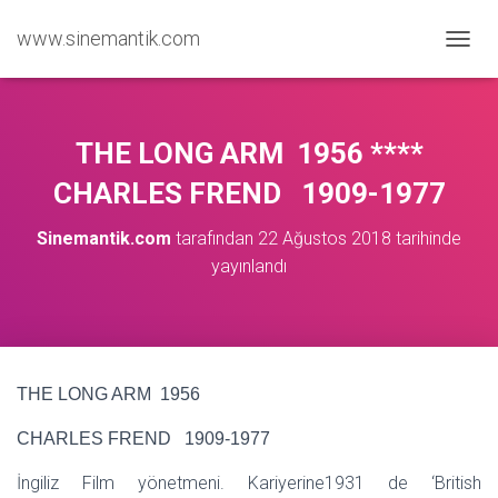
www.sinemantik.com
M
E
N
Ü
Y
THE LONG ARM 1956 ****
Ü
A
CHARLES FREND 1909-1977
Ç
/
Sinemantik.com
tarafından
22 Ağustos 2018
tarihinde
K
yayınlandı
A
P
A
THE LONG ARM 1956
CHARLES FREND 1909-1977
İngiliz Film yönetmeni. Kariyerine1931 de ‘British