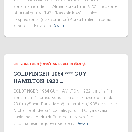
1873 – 1938 Alman sessiz sinemasının önemli
yönetmenlerindendir. Alman korku filmi 1920‘’The Cabinet
of Dr.Caligari’’ ve 1923 ‘’Raskolnikow’’ ile ünlendi.
Ekspresyonist (dışa vurumcu) Korku filmlerinin ustası
kabul edilir. Nazi’lerin
Devamı
500 YÖNETMEN (1939’DAN EVVEL DOĞMUŞ)
GOLDFINGER 1964 **** GUY
HAMILTON 1922 …
GOLDFINGER 1964 GUY HAMILTON 1922 … İngiliz film
yönetmeni. 4 James Bond filmi olmak üzere toplamda
23 film yönetti. Paris’de doğan Hamilton,1938’de Nice’de
‘Victorine Stüdyosu’nda çalışıyordu.II.Dünya savaşı
başlarında Londra’daParamount News film
kütüphanesinde görevli iken deniz
Devamı