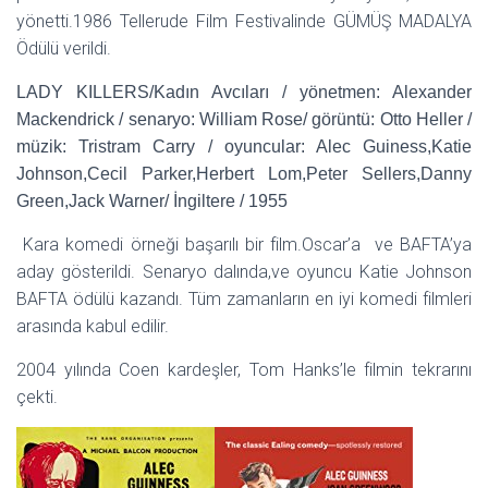
yönetti.1986 Tellerude Film Festivalinde GÜMÜŞ MADALYA
Ödülü verildi.
LADY KILLERS/Kadın Avcıları / yönetmen: Alexander
Mackendrick / senaryo: William Rose/ görüntü: Otto Heller /
müzik: Tristram Carry / oyuncular: Alec Guiness,Katie
Johnson,Cecil Parker,Herbert Lom,Peter Sellers,Danny
Green,Jack Warner/ İngiltere / 1955
Kara komedi örneği başarılı bir film.Oscar’a ve BAFTA’ya
aday gösterildi. Senaryo dalında,ve oyuncu Katie Johnson
BAFTA ödülü kazandı. Tüm zamanların en iyi komedi filmleri
arasında kabul edilir.
2004 yılında Coen kardeşler, Tom Hanks’le filmin tekrarını
çekti.