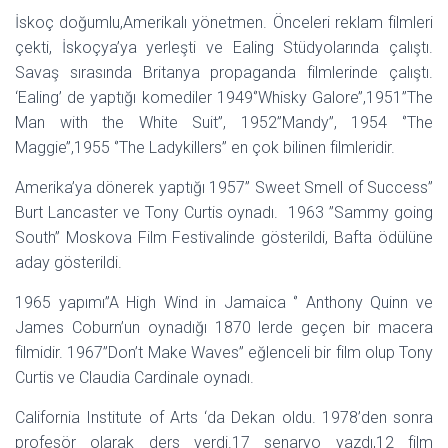
İskoç doğumlu,Amerikalı yönetmen. Önceleri reklam filmleri
çekti, İskoçya’ya yerleşti ve Ealing Stüdyolarında çalıştı.
Savaş sırasında Britanya propaganda filmlerinde çalıştı.
‘Ealing’ de yaptığı komediler 1949‘’Whisky Galore’’,1951’’The
Man with the White Suit’’, 1952’’Mandy’’, 1954 ‘’The
Maggie’’,1955 ‘’The Ladykillers’’ en çok bilinen filmleridir.
Amerika’ya dönerek yaptığı 1957’’ Sweet Smell of Success’’
Burt Lancaster ve Tony Curtis oynadı. 1963 ’’Sammy going
South’’ Moskova Film Festivalinde gösterildi, Bafta ödülüne
aday gösterildi.
1965 yapımı’’A High Wind in Jamaica ‘’ Anthony Quinn ve
James Coburn’un oynadığı 1870 lerde geçen bir macera
filmidir. 1967’’Don’t Make Waves’’ eğlenceli bir film olup Tony
Curtis ve Claudia Cardinale oynadı.
California Institute of Arts ‘da Dekan oldu. 1978’den sonra
profesör olarak ders verdi.17 senaryo yazdı,12 film