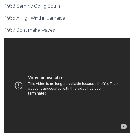
1963 Sammy Going South
1965 A High Wind in Jamaica
1967 Don’t make waves