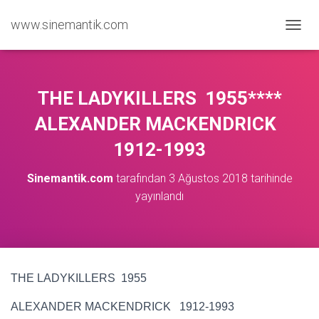
www.sinemantik.com
M
E
N
Ü
Y
THE LADYKILLERS 1955****
Ü
A
ALEXANDER MACKENDRICK
Ç
1912-1993
/
K
A
Sinemantik.com
tarafından
3 Ağustos 2018
tarihinde
P
yayınlandı
A
THE LADYKILLERS 1955
ALEXANDER MACKENDRICK 1912-1993