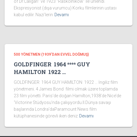
of Dr.Caligari’’ ve 1923 ‘’Raskolnikow’’ ile ünlendi.
Ekspresyonist (dışa vurumcu) Korku filmlerinin ustası
kabul edilir. Nazi’lerin
Devamı
500 YÖNETMEN (1939’DAN EVVEL DOĞMUŞ)
GOLDFINGER 1964 **** GUY
HAMILTON 1922 …
GOLDFINGER 1964 GUY HAMILTON 1922 … İngiliz film
yönetmeni. 4 James Bond filmi olmak üzere toplamda
23 film yönetti. Paris’de doğan Hamilton,1938’de Nice’de
‘Victorine Stüdyosu’nda çalışıyordu.II.Dünya savaşı
başlarında Londra’daParamount News film
kütüphanesinde görevli iken deniz
Devamı