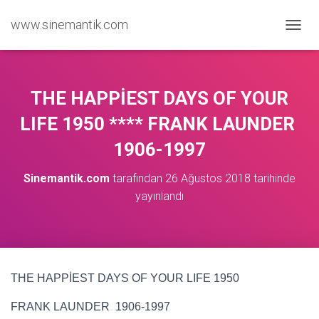
www.sinemantik.com
M
E
N
Ü
Y
THE HAPPİEST DAYS OF YOUR
Ü
A
LIFE 1950 **** FRANK LAUNDER
Ç
1906-1997
/
K
A
Sinemantik.com
tarafından
26 Ağustos 2018
tarihinde
P
yayınlandı
A
THE HAPPİEST DAYS OF YOUR LIFE 1950
FRANK LAUNDER 1906-1997