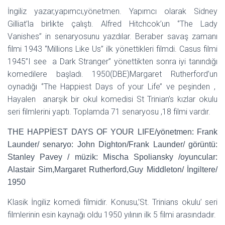
İngiliz yazar,yapımcı,yönetmen. Yapımcı olarak Sidney
Gilliat’la birlikte çalıştı. Alfred Hitchcok’un ‘’The Lady
Vanishes’’ in senaryosunu yazdılar. Beraber savaş zamanı
filmi 1943 ‘’Millions Like Us’’ ilk yönettikleri filmdi. Casus filmi
1945’’I see a Dark Stranger’’ yönettikten sonra iyi tanındığı
komedilere başladı. 1950(DBE)Margaret Rutherford’un
oynadığı ‘’The Happiest Days of your Life’’ ve peşinden ,
Hayalen anarşik bir okul komedisi St Trinian’s kızlar okulu
seri filmlerini yaptı. Toplamda 71 senaryosu ,18 filmi vardır.
THE HAPPİEST DAYS OF YOUR LIFE/yönetmen: Frank
Launder/ senaryo: John Dighton/Frank Launder/ görüntü:
Stanley Pavey / müzik: Mischa Spoliansky /oyuncular:
Alastair Sim,Margaret Rutherford,Guy Middleton/ İngiltere/
1950
Klasik İngiliz komedi filmidir. Konusu,’St. Trinians okulu’ seri
filmlerinin esin kaynağı oldu 1950 yılının ilk 5 filmi arasındadır.