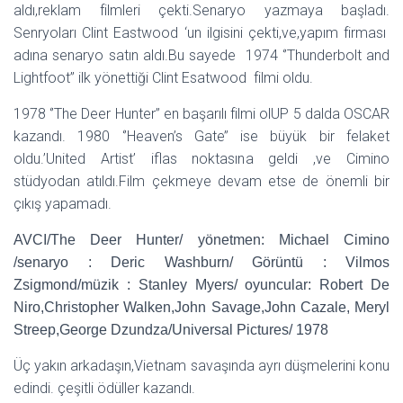
aldı,reklam filmleri çekti.Senaryo yazmaya başladı.
Senryoları Clint Eastwood ‘un ilgisini çekti,ve,yapım firması
adına senaryo satın aldı.Bu sayede 1974 ‘’Thunderbolt and
Lightfoot’’ ilk yönettiği Clint Esatwood filmi oldu.
1978 ‘’The Deer Hunter’’ en başarılı filmi olUP 5 dalda OSCAR
kazandı. 1980 ‘’Heaven’s Gate’’ ise büyük bir felaket
oldu.’United Artist’ iflas noktasına geldi ,ve Cimino
stüdyodan atıldı.Film çekmeye devam etse de önemli bir
çıkış yapamadı.
AVCI/The Deer Hunter/ yönetmen: Michael Cimino
/senaryo : Deric Washburn/ Görüntü : Vilmos
Zsigmond/müzik : Stanley Myers/ oyuncular: Robert De
Niro,Christopher Walken,John Savage,John Cazale, Meryl
Streep,George Dzundza/Universal Pictures/ 1978
Üç yakın arkadaşın,Vietnam savaşında ayrı düşmelerini konu
edindi. çeşitli ödüller kazandı.