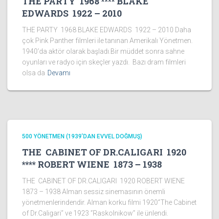
THE PARTY 1968 **** BLAKE
EDWARDS 1922 – 2010
THE PARTY 1968 BLAKE EDWARDS 1922 – 2010 Daha
çok Pink Panther filmleri ile tanınan Amerikalı Yönetmen.
1940’da aktör olarak başladı.Bir müddet sonra sahne
oyunları ve radyo için skeçler yazdı. Bazı dram filmleri
olsa da
Devamı
500 YÖNETMEN (1939’DAN EVVEL DOĞMUŞ)
THE CABINET OF DR.CALIGARI 1920
**** ROBERT WIENE 1873 – 1938
THE CABINET OF DR.CALIGARI 1920 ROBERT WIENE
1873 – 1938 Alman sessiz sinemasının önemli
yönetmenlerindendir. Alman korku filmi 1920‘’The Cabinet
of Dr.Caligari’’ ve 1923 ‘’Raskolnikow’’ ile ünlendi.