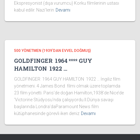
Ekspresyonist (dışa vurumcu) Korku filmlerinin ustası
kabul edilir. Nazi’lerin
Devamı
500 YÖNETMEN (1939’DAN EVVEL DOĞMUŞ)
GOLDFINGER 1964 **** GUY
HAMILTON 1922 …
GOLDFINGER 1964 GUY HAMILTON 1922 … İngiliz film
yönetmeni. 4 James Bond filmi olmak üzere toplamda
23 film yönetti. Paris’de doğan Hamilton,1938’de Nice’de
‘Victorine Stüdyosu’nda çalışıyordu.II.Dünya savaşı
başlarında Londra’daParamount News film
kütüphanesinde görevli iken deniz
Devamı