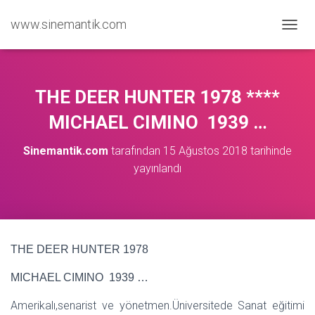
www.sinemantik.com
M
E
N
Ü
Y
THE DEER HUNTER 1978 ****
Ü
A
MICHAEL CIMINO 1939 …
Ç
/
Sinemantik.com
tarafından
15 Ağustos 2018
tarihinde
K
yayınlandı
A
P
A
THE DEER HUNTER 1978
MICHAEL CIMINO 1939 …
Amerikalı,senarist ve yönetmen.Üniversitede Sanat eğitimi