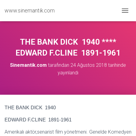
www.sinemantik.com
M
E
N
Ü
Y
THE BANK DICK 1940 ****
Ü
A
EDWARD F.CLINE 1891-1961
Ç
/
Sinemantik.com
tarafından
24 Ağustos 2018
tarihinde
K
yayınlandı
A
P
A
THE BANK DICK 1940
EDWARD F.CLINE 1891-1961
Amerikalı aktör,senarist film yönetmeni. Genelde Komedyen