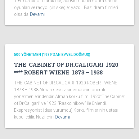
1940’da aktör olarak başladı.Bir müddet sonra sahne
oyunları ve radyo için skeçler yazdı. Bazı dram filmleri
olsa da
Devamı
500 YÖNETMEN (1939’DAN EVVEL DOĞMUŞ)
THE CABINET OF DR.CALIGARI 1920
**** ROBERT WIENE 1873 – 1938
THE CABINET OF DR.CALIGARI 1920 ROBERT WIENE
1873 – 1938 Alman sessiz sinemasının önemli
yönetmenlerindendir. Alman korku filmi 1920‘’The Cabinet
of Dr.Caligari’’ ve 1923 ‘’Raskolnikow’’ ile ünlendi.
Ekspresyonist (dışa vurumcu) Korku filmlerinin ustası
kabul edilir. Nazi’lerin
Devamı