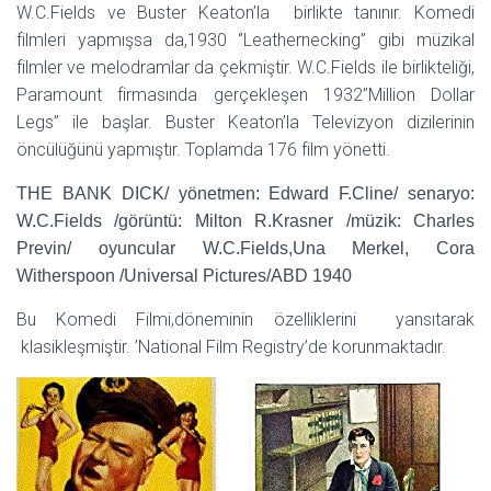
W.C.Fields ve Buster Keaton’la birlikte tanınır. Komedi
filmleri yapmışsa da,1930 ‘’Leathernecking’’ gibi müzikal
filmler ve melodramlar da çekmiştir. W.C.Fields ile birlikteliği,
Paramount firmasında gerçekleşen 1932’’Million Dollar
Legs’’ ile başlar. Buster Keaton’la Televizyon dizilerinin
öncülüğünü yapmıştır. Toplamda 176 film yönetti.
THE BANK DICK/ yönetmen: Edward F.Cline/ senaryo:
W.C.Fields /görüntü: Milton R.Krasner /müzik: Charles
Previn/ oyuncular W.C.Fields,Una Merkel, Cora
Witherspoon /Universal Pictures/ABD 1940
Bu Komedi Filmi,döneminin özelliklerini yansıtarak
klasikleşmiştir. ’National Film Registry’de korunmaktadır.