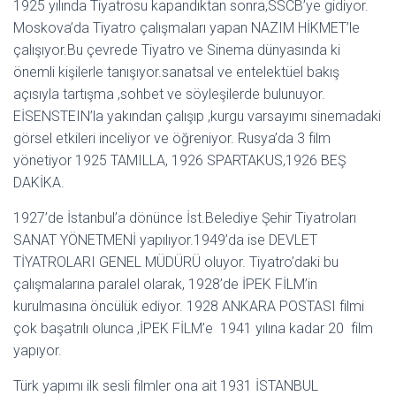
1925 yılında Tiyatrosu kapandıktan sonra,SSCB’ye gidiyor.
Moskova’da Tiyatro çalışmaları yapan NAZIM HİKMET’le
çalışıyor.Bu çevrede Tiyatro ve Sinema dünyasında ki
önemli kişilerle tanışıyor.sanatsal ve entelektüel bakış
açısıyla tartışma ,sohbet ve söyleşilerde bulunuyor.
EİSENSTEIN’la yakından çalışıp ,kurgu varsayımı sinemadaki
görsel etkileri inceliyor ve öğreniyor. Rusya’da 3 film
yönetiyor 1925 TAMILLA, 1926 SPARTAKUS,1926 BEŞ
DAKİKA.
1927’de İstanbul’a dönünce İst.Belediye Şehir Tiyatroları
SANAT YÖNETMENİ yapılıyor.1949’da ise DEVLET
TİYATROLARI GENEL MÜDÜRÜ oluyor. Tiyatro’daki bu
çalışmalarına paralel olarak, 1928’de İPEK FİLM’in
kurulmasına öncülük ediyor. 1928 ANKARA POSTASI filmi
çok başatrılı olunca ,İPEK FİLM’e 1941 yılına kadar 20 film
yapıyor.
Türk yapımı ilk sesli filmler ona ait 1931 İSTANBUL