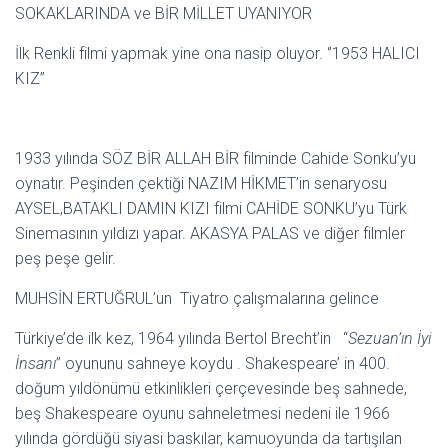
SOKAKLARINDA ve BİR MİLLET UYANIYOR
İlk Renkli filmi yapmak yine ona nasip oluyor. ‘’1953 HALICI
KIZ’’
1933 yılında SÖZ BİR ALLAH BİR filminde Cahide Sonku’yu
oynatır. Peşinden çektiği NAZIM HİKMET’in senaryosu
AYSEL,BATAKLI DAMIN KIZI filmi CAHİDE SONKU’yu Türk
Sinemasının yıldızı yapar. AKASYA PALAS ve diğer filmler
peş peşe gelir.
MUHSİN ERTUĞRUL’un Tiyatro çalışmalarına gelince
Türkiye’de ilk kez, 1964 yılında Bertol Brecht’in “
Sezuan’ın İyi
İnsanı
” oyununu sahneye koydu . Shakespeare’ in 400.
doğum yıldönümü etkinlikleri çerçevesinde beş sahnede,
beş Shakespeare oyunu sahneletmesi nedeni ile 1966
yılında gördüğü siyasi baskılar, kamuoyunda da tartışılan