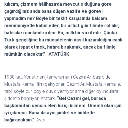
kılıcım, çizmem hâlihazırda mevcut olduğuna göre
çağırdığınız anda bana düşen vazife ve görevi
yapmadım mı? Böyle bir teklif karşısında kalsam
memnuniyetle kabul eder, bir artist gibi filmde rol alır,
hatıraları canlandırırdım. Bu, millî bir vazifedir. Çünkü
Türk gençliğine bu mücadelenin nasıl kazanıldığını canlı
olarak ispat etmek, hatıra bırakmak, ancak bu filmle
mümkün olacaktır.” ATATÜRK
1930’lar… Yönetmen(Kameraman) Cezmi Ar, başrolde
Mustafa Kemal, film çekiyorlar. Cezmi Ar, Mustafa Kemal’e,
tabii şöyle dur, böyle dur, diyemiyor ama diğer oyunculara
şiddetle bağırıyor. Atatürk,
“Gel Cezmi gel, burada
başkomutan sensin. Ben bu işi bilmem. Önemli olan işin
iyi çıkması. Bana da aynı şiddet ve hiddetle
bağıracaksın.”
Diyor