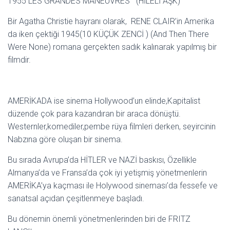
1955 LES GRANDES MANEUVRES (HİLELİ AŞK)
Bir Agatha Christie hayranı olarak, RENE CLAIR’in Amerika
da iken çektiği 1945(10 KÜÇÜK ZENCİ ) (And Then There
Were None) romana gerçekten sadık kalınarak yapılmış bir
filmdir.
AMERİKADA ise sinema Hollywood’un elinde,Kapitalist
düzende çok para kazandıran bir araca dönüştü.
Westernler,komediler,pembe rüya filmleri derken, seyircinin
Nabzına göre oluşan bir sinema.
Bu sırada Avrupa’da HİTLER ve NAZİ baskısı, Özellikle
Almanya’da ve Fransa’da çok iyi yetişmiş yönetmenlerin
AMERİKA’ya kaçması ile Holywood sineması’da fessefe ve
sanatsal açıdan çeşitlenmeye başladı.
Bu dönemin önemli yönetmenlerinden biri de FRITZ