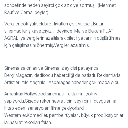
sohbetinde neden seyirci çok az diye sormuş: (Mehmet
Rauf ve Cemal beyler)
Vergiler çok yüksek,bilet fiyatları çok yüksek.Bütün
sinemacılar şikayetçiyiz … deyince ,Maliye Bakanı FUAT
AĞRALI’ya vergilerin azaltılarak,bilet fiyatlarının düşlürülmesi
için çalışılmasını önermiş,Vergiler azaltılmış.
Sinema salonları ve Sinema izleyicisi patlayınca,
Dergi,Magazın, dedikodu haberciliği de patladı. Reklamlarla
Artistler Yıldızlaştırıldı. Asparagas haberler çok moda oldu.
Amerikan Hollywood sineması, reklamını çok iyi
yapıyordu,Gişede rekor hasılat için ,seyircinin duygularına
hitap eden senaryoları filme çekiyorlardı.
Western’ler,Komediler, pembe rüyalar , büyük prodüksiyonlar
la ,hasılat rekorları falan, …..