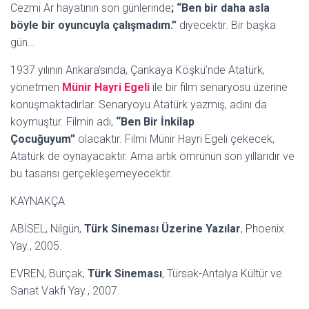
Cezmi Ar hayatının son günlerinde
; “Ben bir daha asla
böyle bir oyuncuyla çalışmadım.”
diyecektir. Bir başka
gün…
1937 yılının Ankara’sında, Çankaya Köşkü’nde Atatürk,
yönetmen
Münir Hayri Egeli
ile bir film senaryosu üzerine
konuşmaktadırlar. Senaryoyu Atatürk yazmış, adını da
koymuştur. Filmin adı,
“Ben Bir İnkilap
Çocuğuyum”
olacaktır. Filmi Münir Hayri Egeli çekecek,
Atatürk de oynayacaktır. Ama artık ömrünün son yıllarıdır ve
bu tasarısı gerçekleşemeyecektir.
KAYNAKÇA
ABİSEL, Nilgün,
Türk Sineması Üzerine Yazılar
, Phoenix
Yay., 2005.
EVREN, Burçak,
Türk Sineması
, Türsak-Antalya Kültür ve
Sanat Vakfı Yay., 2007.