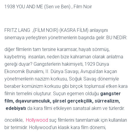
1938 YOU AND ME (Sen ve Ben) , Film Noir
FRITZ LANG ,(FİLM NOIR) (KASRA FİLM) anlayışını
sinemaya yerleştiren yönetmenlerin başında gelir: BU NEDİR:
diğer filmlerin tam tersine karamsar, hayatı sönmüş,
kaybetmiş insanları, neden bize kahraman olarak anlatma
gereği duyar? Gangsterlerin hakimiyeti, 1929 Dünya
Ekonomik Bunalımı, II. Dünya Savaşı, Avrupa’dan kaçan
yönetmenlerin nazizm korkusu, Soğuk Savaş dönemiyle
beraber komünizm korkusu gibi birçok toplumsal etken kara
filmin temelini oluşturur. Suçun egemen olduğu
gangster
film, dışavurumculuk, şiirsel gerçekçilik, sürrealizm,
edebiyatı
da kara filmi etkileyen sanatsal akım ve türlerdir.
öncelikle,
Hollywood
suç filmlerini tanımlamak için kullanılan
bir terimidir. Hollywood’un klasik kara film dönemi,