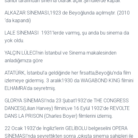
sahibi tarafından sinema olarak açılır.Şimdilerde kapalı.
ALKAZAR SİNEMASI,1923 de Beyoğlunda açılmıştır. (2010
‘da kapandı)
LALE SİNEMASI 1931’lerde varmış, şu anda bu sinema da
yok oldu.
YALÇIN LÜLECİ’nin İstanbul ve Sinema makalesinden
anladığımıza göre
ATATÜRK, İstanbul’a geldiğinde her fırsatta,Beyoğlu’nda film
izlemeye gidermiş. 3 aralık1930 da WAGABOND KING filmini
ELHAMRA’da seyretmiş.
GLORYA SİNEMASI’nda 23 Şubat1932’de THE CONGRESS
DANCES(Lilian Harvey) filmini,ve 16 Eylül 1932’de REVOLTE
DANS LA PRISON (Charles Boyer) filmlerini izlemiş.
22 Ocak 1932’de İngiliz’lerin GELİBOLU belgeselini OPERA
SİNEMASI’nda seyrettikten sonra ,çıkışta sinema sahipleri ile