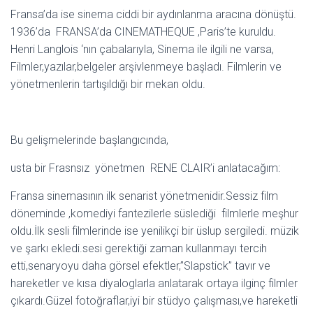
Fransa’da ise sinema ciddi bir aydınlanma aracına dönüştü.
1936’da FRANSA’da CINEMATHEQUE ,Paris’te kuruldu.
Henri Langlois ‘nın çabalarıyla, Sinema ile ilgili ne varsa,
Filmler,yazılar,belgeler arşivlenmeye başladı. Filmlerin ve
yönetmenlerin tartışıldığı bir mekan oldu.
Bu gelişmelerinde başlangıcında,
usta bir Frasnsız yönetmen RENE CLAIR’i anlatacağım:
Fransa sinemasının ilk senarist yönetmenidir.Sessiz film
döneminde ,komediyi fantezilerle süslediği filmlerle meşhur
oldu.İlk sesli filmlerinde ise yenilikçi bir üslup sergiledi. müzik
ve şarkı ekledi.sesi gerektiği zaman kullanmayı tercih
etti,senaryoyu daha görsel efektler,’’Slapstick’’ tavır ve
hareketler ve kısa diyaloglarla anlatarak ortaya ilginç filmler
çıkardı.Güzel fotoğraflar,iyi bir stüdyo çalışması,ve hareketli