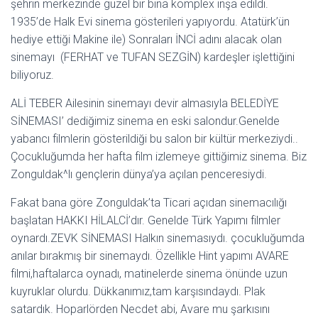
şehrin merkezinde güzel bir bina komplex inşa edildi.
1935’de Halk Evi sinema gösterileri yapıyordu. Atatürk’ün
hediye ettiği Makine ile) Sonraları İNCİ adını alacak olan
sinemayı (FERHAT ve TUFAN SEZGİN) kardeşler işlettiğini
biliyoruz.
ALİ TEBER Ailesinin sinemayı devir almasıyla BELEDİYE
SİNEMASI’ dediğimiz sinema en eski salondur.Genelde
yabancı filmlerin gösterildiği bu salon bir kültür merkeziydi..
Çocukluğumda her hafta film izlemeye gittiğimiz sinema. Biz
Zonguldak^lı gençlerin dünya’ya açılan penceresiydi.
Fakat bana göre Zonguldak’ta Ticari açıdan sinemacılığı
başlatan HAKKI HİLALCİ’dır. Genelde Türk Yapımı filmler
oynardı.ZEVK SİNEMASI Halkın sinemasıydı. çocukluğumda
anılar bırakmış bir sinemaydı. Özellikle Hint yapımı AVARE
filmi,haftalarca oynadı, matinelerde sinema önünde uzun
kuyruklar olurdu. Dükkanımız,tam karşısındaydı. Plak
satardık. Hoparlörden Necdet abi, Avare mu şarkısını