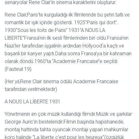
senaryolar Rene Clair’in sinema karakterini oluşturur.
Rene Clair,Paris’te kurguladığı ilk filmlerinde bu şehri tatlı ve
romantik bir ışık içinde gösterdi. 1925’’Paris qui dort’’.
1930’’Sous les toits de Paris’’ 1931’’A NOUS LA
LİBERTE’’Fransa’nın ilk sesli filmlerinden biri oldu.Fransa’nın
Nazi’ler tarafından işgalinin ardından Hollyood’a kaçtı ve
başarılı bir kariyer yaptı.Daha sonra Fransa’ya bir kahraman
olarak döndü.1960’ta ‘’Academie Francaise’’e seçildi
(Fauteuil 19).
(Her yıl,Rene Clair sinema ödülü Academie Francaise
tarafından verilmektedir)
A NOUS LA LİBERTE 1931
Yönetmenin en çok müzik kullandığı filmdir.Müzik ve şarkılar
George Auric’in besteleridir.Filmin başında hapishanede,
montaj hattında tahta oyuncak montajı yapan mahkumlar
koro halinde ‘’La liberte c’est pour les heureux’’(özgürlük