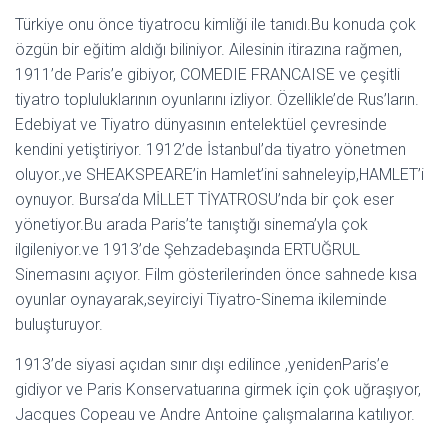
Türkiye onu önce tiyatrocu kimliği ile tanıdı.Bu konuda çok
özgün bir eğitim aldığı biliniyor. Ailesinin itirazına rağmen,
1911’de Paris’e gibiyor, COMEDIE FRANCAISE ve çeşitli
tiyatro topluluklarının oyunlarını izliyor. Özellikle’de Rus’ların.
Edebiyat ve Tiyatro dünyasının entelektüel çevresinde
kendini yetiştiriyor. 1912’de İstanbul’da tiyatro yönetmen
oluyor.,ve SHEAKSPEARE’in Hamlet’ini sahneleyip,HAMLET’i
oynuyor. Bursa’da MİLLET TİYATROSU’nda bir çok eser
yönetiyor.Bu arada Paris’te tanıştığı sinema’yla çok
ilgileniyor.ve 1913’de Şehzadebaşında ERTUĞRUL
Sinemasını açıyor. Film gösterilerinden önce sahnede kısa
oyunlar oynayarak,seyirciyi Tiyatro-Sinema ikileminde
buluşturuyor.
1913’de siyasi açıdan sınır dışı edilince ,yenidenParis’e
gidiyor ve Paris Konservatuarına girmek için çok uğraşıyor,
Jacques Copeau ve Andre Antoine çalışmalarına katılıyor.