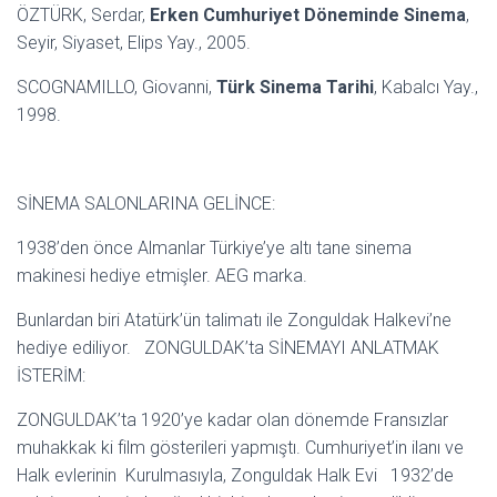
ÖZTÜRK, Serdar,
Erken Cumhuriyet Döneminde Sinema
,
Seyir, Siyaset, Elips Yay., 2005.
SCOGNAMILLO, Giovan­ni,
Türk Sinema Tarihi
, Kabalcı Yay.,
1998.
SİNEMA SALONLARINA GELİNCE:
1938’den önce Almanlar Türkiye’ye altı tane sinema
makinesi hediye etmişler. AEG marka.
Bunlardan biri Atatürk’ün talimatı ile Zonguldak Halkevi’ne
hediye ediliyor. ZONGULDAK’ta SİNEMAYI ANLATMAK
İSTERİM:
ZONGULDAK’ta 1920’ye kadar olan dönemde Fransızlar
muhakkak ki film gösterileri yapmıştı. Cumhuriyet’in ilanı ve
Halk evlerinin Kurulmasıyla, Zonguldak Halk Evi 1932’de