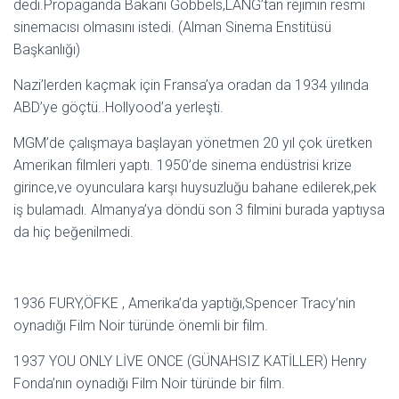
dedi.Propaganda Bakanı Gobbels,LANG’tan rejimin resmi
sinemacısı olmasını istedi. (Alman Sinema Enstitüsü
Başkanlığı)
Nazi’lerden kaçmak için Fransa’ya oradan da 1934 yılında
ABD’ye göçtü..Hollyood’a yerleşti.
MGM’de çalışmaya başlayan yönetmen 20 yıl çok üretken
Amerikan filmleri yaptı. 1950’de sinema endüstrisi krize
girince,ve oyunculara karşı huysuzluğu bahane edilerek,pek
iş bulamadı. Almanya’ya döndü son 3 filmini burada yaptıysa
da hiç beğenilmedi.
1936 FURY,ÖFKE , Amerika’da yaptığı,Spencer Tracy’nin
oynadığı Film Noir türünde önemli bir film.
1937 YOU ONLY LİVE ONCE (GÜNAHSIZ KATİLLER) Henry
Fonda’nın oynadığı Film Noir türünde bir film.