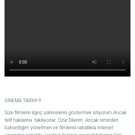
SİNEMA TARİHİ-9
Size filmlerin ilginç sahnrelerini göstermek istiyorum.Ancak
telif haklarına takılıyorlar. Özür Dilerim. Ancak isminden
bahsettiğim yönetmen ve filmlerini rahatlıkla İnternet