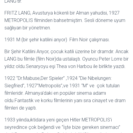
LANG’tır.
FRITZ LANG, Avusturya kökenli bir Alman yahudisi, 1927
METROPOLIS filminden bahsetmiştim. Sesli döneme uyum
sağlıyan bir yönetmen.
1931 M (bir şehir katilini arıyor) Film Noir çalışması.
Bir Şehir Katilini Arıyor, çocuk katili üzerine bir dramdır. Ancak
LANG bu filmle (film Noir)da ustalaştı. Oyuncu Peter Lorre bir
yıldız oldu.Senaryoyu eşi Thea von Harbou ile birlikte yazdı.
1922 ‘’Dr.Mabuse,Der Spieler’’ ,1924 ‘’Die Nibelungen:
Siegfried’’, 1927’’Metropolis’’,ve 1931 ‘’M’’ ve çok tutulan
filmleridir. Almanya’daki en popüler sinema adamı
oldu.Fantastik ve korku filmlerinin yanı sıra cinayet ve dram
filmleri de yaptı.
1933 yılında,iktidara yeni geçen Hitler METROPOLIS’i
seyredince çok beğendi ve ‘’İşte bize gereken sinemacı’’