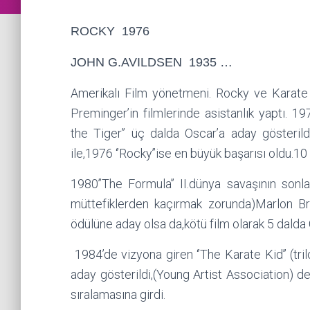
ROCKY 1976
JOHN G.AVILDSEN 1935 …
Amerikalı Film yönetmeni. Rocky ve Karate K
Preminger’in filmlerinde asistanlık yaptı. 197
the Tiger’’ üç dalda Oscar’a aday gösteri
ile,1976 ‘’Rocky’’ise en büyük başarısı oldu.1
1980’’The Formula’’ II.dünya savaşının sonlar
müttefiklerden kaçırmak zorunda)Marlon B
ödülüne aday olsa da,kötü film olarak 5 dalda
1984’de vizyona giren ‘’The Karate Kid’’ (tr
aday gösterildi,(Young Artist Association)
sıralamasına girdi.