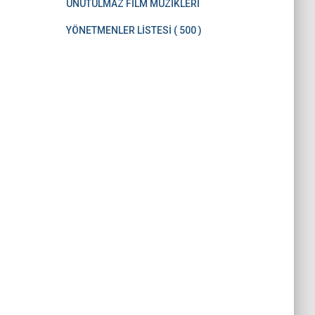
UNUTULMAZ FİLM MÜZİKLERİ
YÖNETMENLER LİSTESİ ( 500 )