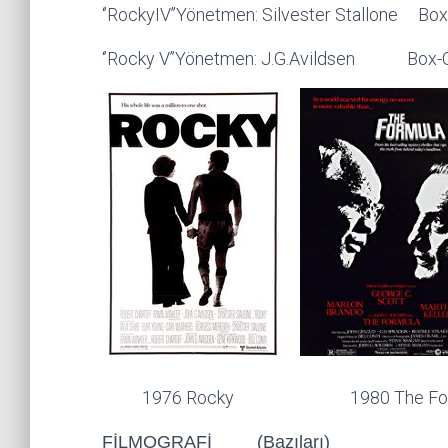
‘’RockyIV’’Yönetmen: Silvester Stallone Box
‘’Rocky V’’Yönetmen: J.G.Avildsen Box-Of
1976 Rocky 1980 The Formu
FİLMOGRAFİ (Bazıları)