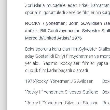
Zorluklarla mücadele eden Erkek kahramanla
sporlarını görüntüledi.Genelde filmlerinin kurg
ROCKY / yönetmen: John G.Avildsen /sen
/müzik: Bill Conti /oyuncular: Sylvester St
Meredith/United Artists/ 1976
Boks sporunu konu alan film,Sylvester Stallon
aday Gösterildi En iyi film,yönetmen ve mont
yer aldı. Yapımcı Rocky seri filmleri yapsa 
olup ilk film kadar başarılı olamadı..
1976‘’Rocky’’ Yönetmen:J.G.Avildsen Box-
‘’Rocky II’’ Yönetmen: Silvester Stallone Bo
‘’Rocky III’’Yönetmen: Silvester Stallone Bo