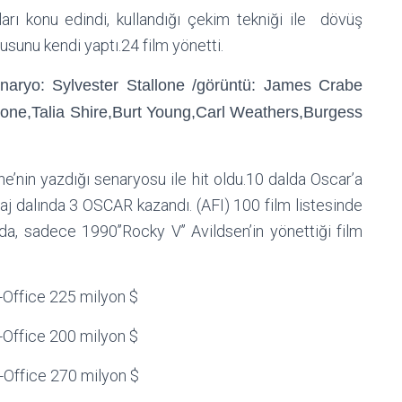
rı konu edindi, kullandığı çekim tekniği ile dövüş
usunu kendi yaptı.24 film yönetti.
aryo: Sylvester Stallone /görüntü: James Crabe
allone,Talia Shire,Burt Young,Carl Weathers,Burgess
e’nin yazdığı senaryosu ile hit oldu.10 dalda Oscar’a
aj dalında 3 OSCAR kazandı. (AFI) 100 film listesinde
da, sadece 1990’’Rocky V’’ Avildsen’in yönettiği film
Office 225 milyon $
x-Office 200 milyon $
x-Office 270 milyon $