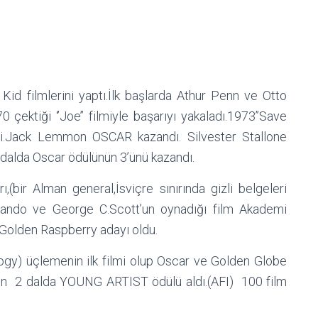
id filmlerini yaptı.İlk başlarda Athur Penn ve Otto
0 çektiği ‘’Joe’’ filmiyle başarıyı yakaladı.1973’’Save
ldi.Jack Lemmon OSCAR kazandı. Silvester Stallone
0 dalda Oscar ödülünün 3’ünü kazandı.
ı,(bir Alman general,İsviçre sınırında gizli belgeleri
rando ve George C.Scott’un oynadığı film Akademi
 Golden Raspberry adayı oldu.
ilogy) üçlemenin ilk filmi olup Oscar ve Golden Globe
 den 2 dalda YOUNG ARTIST ödülü aldı.(AFI) 100 film