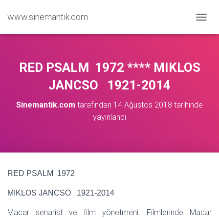
www.sinemantik.com
M
E
N
Ü
Y
RED PSALM 1972 **** MIKLOS
Ü
A
JANCSO 1921-2014
Ç
/
Sinemantik.com
tarafından
14 Ağustos 2018
tarihinde
K
yayınlandı
A
P
A
RED PSALM 1972
MIKLOS JANCSO 1921-2014
Macar senarist ve film yönetmeni. Filmlerinde Macar