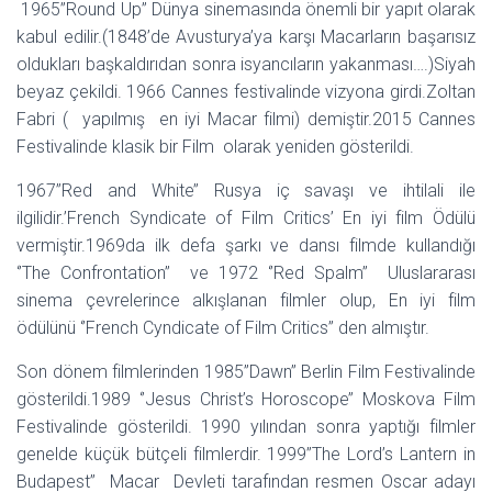
1965’’Round Up’’ Dünya sinemasında önemli bir yapıt olarak
kabul edilir.(1848’de Avusturya’ya karşı Macarların başarısız
oldukları başkaldırıdan sonra isyancıların yakanması….)Siyah
beyaz çekildi. 1966 Cannes festivalinde vizyona girdi.Zoltan
Fabri ( yapılmış en iyi Macar filmi) demiştir.2015 Cannes
Festivalinde klasik bir Film olarak yeniden gösterildi.
1967’’Red and White’’ Rusya iç savaşı ve ihtilali ile
ilgilidir.’French Syndicate of Film Critics’ En iyi film Ödülü
vermiştir.1969da ilk defa şarkı ve dansı filmde kullandığı
‘’The Confrontation’’ ve 1972 ‘’Red Spalm’’ Uluslararası
sinema çevrelerince alkışlanan filmler olup, En iyi film
ödülünü ‘’French Cyndicate of Film Critics’’ den almıştır.
Son dönem filmlerinden 1985’’Dawn’’ Berlin Film Festivalinde
gösterildi.1989 ‘’Jesus Christ’s Horoscope’’ Moskova Film
Festivalinde gösterildi. 1990 yılından sonra yaptığı filmler
genelde küçük bütçeli filmlerdir. 1999’’The Lord’s Lantern in
Budapest’’ Macar Devleti tarafından resmen Oscar adayı