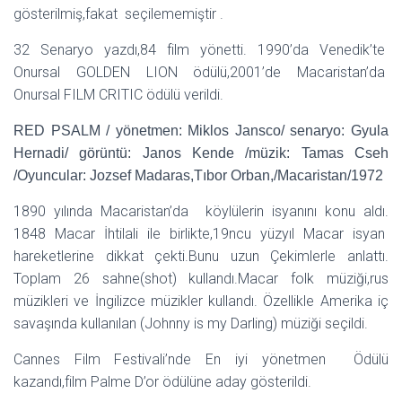
gösterilmiş,fakat seçilememiştir .
32 Senaryo yazdı,84 film yönetti. 1990’da Venedik’te
Onursal GOLDEN LION ödülü,2001’de Macaristan’da
Onursal FILM CRITIC ödülü verildi.
RED PSALM / yönetmen: Miklos Jansco/ senaryo: Gyula
Hernadi/ görüntü: Janos Kende /müzik: Tamas Cseh
/Oyuncular: Jozsef Madaras,Tıbor Orban,/Macaristan/1972
1890 yılında Macaristan’da köylülerin isyanını konu aldı.
1848 Macar İhtilali ile birlikte,19ncu yüzyıl Macar isyan
hareketlerine dikkat çekti.Bunu uzun Çekimlerle anlattı.
Toplam 26 sahne(shot) kullandı.Macar folk müziği,rus
müzikleri ve İngilizce müzikler kullandı. Özellikle Amerika iç
savaşında kullanılan (Johnny is my Darling) müziği seçildi.
Cannes Film Festivali’nde En iyi yönetmen Ödülü
kazandı,film Palme D’or ödülüne aday gösterildi.