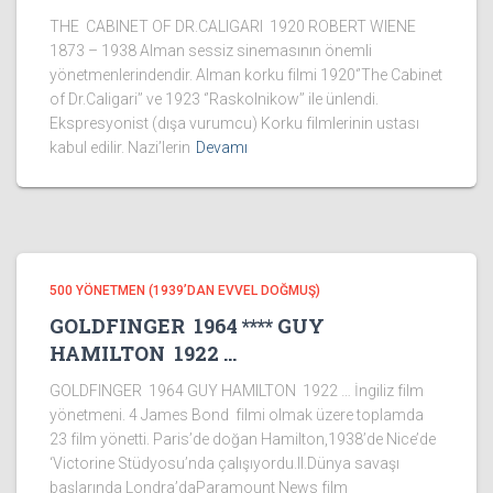
THE CABINET OF DR.CALIGARI 1920 ROBERT WIENE
1873 – 1938 Alman sessiz sinemasının önemli
yönetmenlerindendir. Alman korku filmi 1920‘’The Cabinet
of Dr.Caligari’’ ve 1923 ‘’Raskolnikow’’ ile ünlendi.
Ekspresyonist (dışa vurumcu) Korku filmlerinin ustası
kabul edilir. Nazi’lerin
Devamı
500 YÖNETMEN (1939’DAN EVVEL DOĞMUŞ)
GOLDFINGER 1964 **** GUY
HAMILTON 1922 …
GOLDFINGER 1964 GUY HAMILTON 1922 … İngiliz film
yönetmeni. 4 James Bond filmi olmak üzere toplamda
23 film yönetti. Paris’de doğan Hamilton,1938’de Nice’de
‘Victorine Stüdyosu’nda çalışıyordu.II.Dünya savaşı
başlarında Londra’daParamount News film