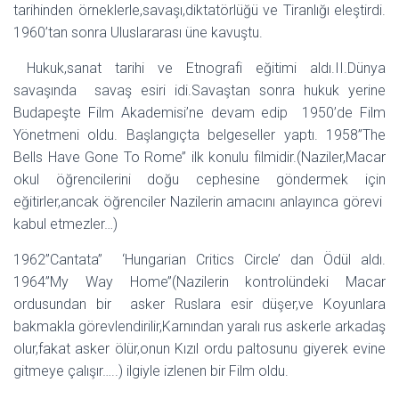
tarihinden örneklerle,savaşı,diktatörlüğü ve Tiranlığı eleştirdi.
1960’tan sonra Uluslararası üne kavuştu.
Hukuk,sanat tarihi ve Etnografi eğitimi aldı.II.Dünya
savaşında savaş esiri idi.Savaştan sonra hukuk yerine
Budapeşte Film Akademisi’ne devam edip 1950’de Film
Yönetmeni oldu. Başlangıçta belgeseller yaptı. 1958’’The
Bells Have Gone To Rome’’ ilk konulu filmidir.(Naziler,Macar
okul öğrencilerini doğu cephesine göndermek için
eğitirler,ancak öğrenciler Nazilerin amacını anlayınca görevi
kabul etmezler…)
1962’’Cantata’’ ‘Hungarian Critics Circle’ dan Ödül aldı.
1964’’My Way Home’’(Nazilerin kontrolündeki Macar
ordusundan bir asker Ruslara esir düşer,ve Koyunlara
bakmakla görevlendirilir,Karnından yaralı rus askerle arkadaş
olur,fakat asker ölür,onun Kızıl ordu paltosunu giyerek evine
gitmeye çalışır…..) ilgiyle izlenen bir Film oldu.