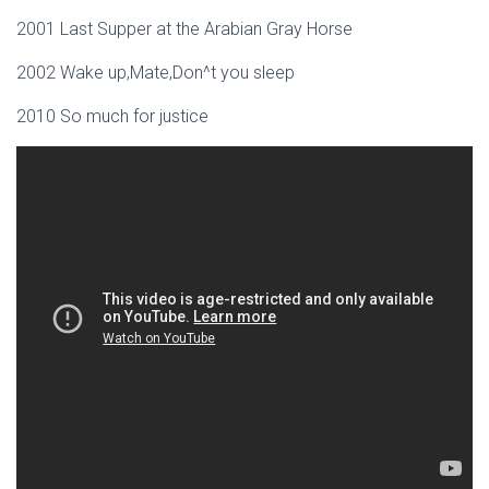
2001 Last Supper at the Arabian Gray Horse
2002 Wake up,Mate,Don^t you sleep
2010 So much for justice