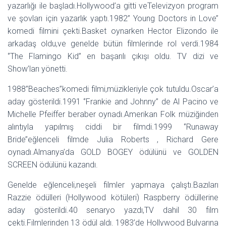
yazarlığı ile başladı.Hollywood’a gitti veTelevizyon program
ve şovları için yazarlık yaptı.1982’’ Young Doctors in Love’’
komedi filmini çekti.Basket oynarken Hector Elizondo ile
arkadaş oldu,ve genelde bütün filmlerinde rol verdi.1984
‘’The Flamingo Kid’’ en başarılı çıkışı oldu. TV dizi ve
Show’ları yönetti.
1988’’Beaches’’komedi filmi,müzikleriyle çok tutuldu.Oscar’a
aday gösterildi.1991 ‘’Frankie and Johnny’’ de Al Pacino ve
Michelle Pfeiffer beraber oynadı.Amerikan Folk müziğinden
alıntıyla yapılmış ciddi bir filmdi.1999 ‘’Runaway
Bride’’eğlenceli filmde Julia Roberts , Richard Gere
oynadı.Almanya’da GOLD BOGEY ödülünü ve GOLDEN
SCREEN ödülünü kazandı.
Genelde eğlenceli,neşeli filmler yapmaya çalıştı.Bazıları
Razzie ödülleri (Hollywood kötüleri) Raspberry ödüllerine
aday gösterildi.40 senaryo yazdı,TV dahil 30 film
çekti.Filmlerinden 13 ödül aldı. 1983’de Hollywood Bulvarına