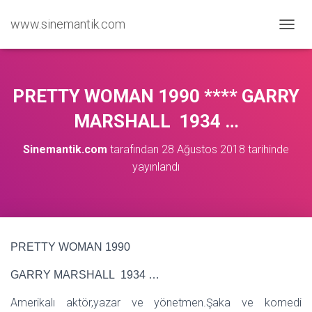
www.sinemantik.com
M
E
N
Ü
Y
PRETTY WOMAN 1990 **** GARRY
Ü
A
MARSHALL 1934 …
Ç
/
Sinemantik.com
tarafından
28 Ağustos 2018
tarihinde
K
yayınlandı
A
P
A
PRETTY WOMAN 1990
GARRY MARSHALL 1934 …
Amerikalı aktör,yazar ve yönetmen.Şaka ve komedi