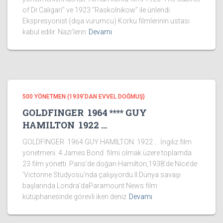
of Dr.Caligari’’ ve 1923 ‘’Raskolnikow’’ ile ünlendi.
Ekspresyonist (dışa vurumcu) Korku filmlerinin ustası
kabul edilir. Nazi’lerin
Devamı
500 YÖNETMEN (1939’DAN EVVEL DOĞMUŞ)
GOLDFINGER 1964 **** GUY
HAMILTON 1922 …
GOLDFINGER 1964 GUY HAMILTON 1922 … İngiliz film
yönetmeni. 4 James Bond filmi olmak üzere toplamda
23 film yönetti. Paris’de doğan Hamilton,1938’de Nice’de
‘Victorine Stüdyosu’nda çalışıyordu.II.Dünya savaşı
başlarında Londra’daParamount News film
kütüphanesinde görevli iken deniz
Devamı