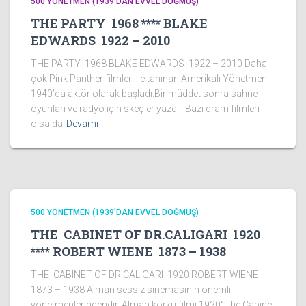
500 YÖNETMEN (1939’DAN EVVEL DOĞMUŞ)
THE PARTY 1968 **** BLAKE
EDWARDS 1922 – 2010
THE PARTY 1968 BLAKE EDWARDS 1922 – 2010 Daha
çok Pink Panther filmleri ile tanınan Amerikalı Yönetmen.
1940’da aktör olarak başladı.Bir müddet sonra sahne
oyunları ve radyo için skeçler yazdı. Bazı dram filmleri
olsa da
Devamı
500 YÖNETMEN (1939’DAN EVVEL DOĞMUŞ)
THE CABINET OF DR.CALIGARI 1920
**** ROBERT WIENE 1873 – 1938
THE CABINET OF DR.CALIGARI 1920 ROBERT WIENE
1873 – 1938 Alman sessiz sinemasının önemli
yönetmenlerindendir. Alman korku filmi 1920‘’The Cabinet