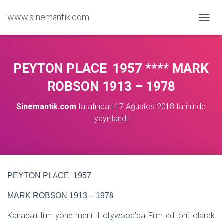
www.sinemantik.com
M
E
N
Ü
Y
PEYTON PLACE 1957 **** MARK
Ü
A
ROBSON 1913 – 1978
Ç
/
Sinemantik.com
tarafından
17 Ağustos 2018
tarihinde
K
yayınlandı
A
P
A
PEYTON PLACE 1957
MARK ROBSON 1913 – 1978
Kanadalı film yönetmeni. Hollywood’da Film editörü olarak