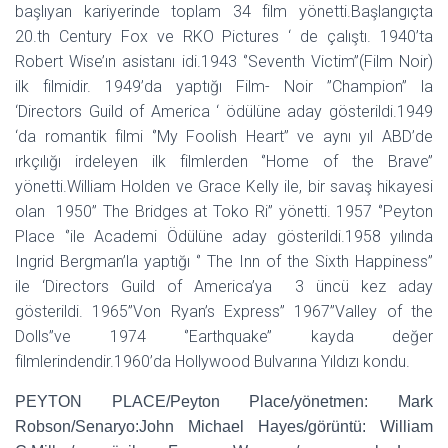
başlıyan kariyerinde toplam 34 film yönetti.Başlangıçta
20.th Century Fox ve RKO Pictures ‘ de çalıştı. 1940’ta
Robert Wise’ın asistanı idi.1943 ‘’Seventh Victim’’(Film Noir)
ilk filmidir. 1949’da yaptığı Film- Noir ’’Champion’’ la
‘Directors Guild of America ‘ ödülüne aday gösterildi.1949
‘da romantik filmi ‘’My Foolish Heart’’ ve aynı yıl ABD’de
ırkçılığı irdeleyen ilk filmlerden ‘’Home of the Brave’’
yönetti.William Holden ve Grace Kelly ile, bir savaş hikayesi
olan 1950’’ The Bridges at Toko Ri’’ yönetti. 1957 ‘’Peyton
Place ‘’ile Academi Ödülüne aday gösterildi.1958 yılında
Ingrid Bergman’la yaptığı ‘’ The Inn of the Sixth Happiness’’
ile ‘Directors Guild of America’ya 3 üncü kez aday
gösterildi. 1965’’Von Ryan’s Express’’ 1967’’Valley of the
Dolls’’ve 1974 ‘’Earthquake’’ kayda değer
filmlerindendir.1960’da Hollywood Bulvarına Yıldızı kondu.
PEYTON PLACE/Peyton Place/yönetmen: Mark
Robson/Senaryo:John Michael Hayes/görüntü: William