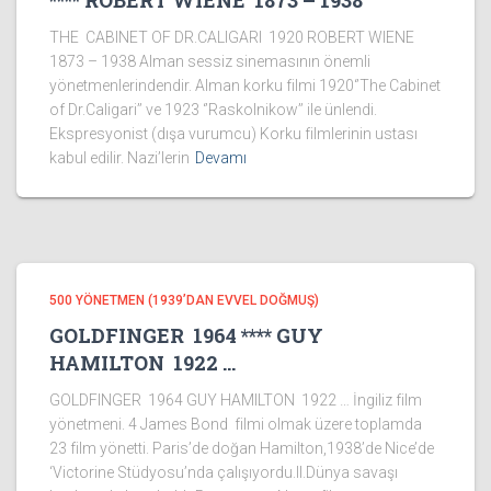
**** ROBERT WIENE 1873 – 1938
THE CABINET OF DR.CALIGARI 1920 ROBERT WIENE
1873 – 1938 Alman sessiz sinemasının önemli
yönetmenlerindendir. Alman korku filmi 1920‘’The Cabinet
of Dr.Caligari’’ ve 1923 ‘’Raskolnikow’’ ile ünlendi.
Ekspresyonist (dışa vurumcu) Korku filmlerinin ustası
kabul edilir. Nazi’lerin
Devamı
500 YÖNETMEN (1939’DAN EVVEL DOĞMUŞ)
GOLDFINGER 1964 **** GUY
HAMILTON 1922 …
GOLDFINGER 1964 GUY HAMILTON 1922 … İngiliz film
yönetmeni. 4 James Bond filmi olmak üzere toplamda
23 film yönetti. Paris’de doğan Hamilton,1938’de Nice’de
‘Victorine Stüdyosu’nda çalışıyordu.II.Dünya savaşı