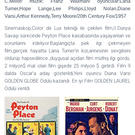
C.Millor/ müzik: Franz Waxman/ oyuncular:Lana
Turner,Hope Lange,Lee Philips,Lloyd Nolan,Diane
Varsi,Arthur Kennedy,Terry Moore/20th Century Fox/1957
Sinemaskop,Color de Lux tekniği ile çekilen film,II.Dünya
Savaşı sürecinde Peyton Place kasabasında yaşayanları ve
sorunlarını irdeliyor.Başlangıçta pek ilgi çekmeyen
film,gerçek hayatta Lana Turner’in kızı,annesinin sevgilisini
öldürüp hapsedilince ,duygusal açıdan film müthiş ilgi gördü.
2 milyon$ mal olan film gişede 25 milyon $ getirdi. Film 9
dalda Oscar’a aday gösterildi,Yeni oyuncu Diana Varsi
GOLDEN GLOBE Ödülü kazandı. En iyi Film GOLDEN LAUREL
Ödülü verildi.