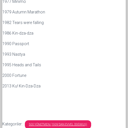
1977 Minimo
1979 Autumn Marathon
1982 Tears were falling
1986 Kin-dza-dza
1990 Passport
1993 Nastya
1995 Heads and Tails
2000 Fortune
2013 Ku! Kin-Dza-Dza
Kategoriler:
500 YÖNETMEN (1939’DAN EVVEL DOĞMUŞ)