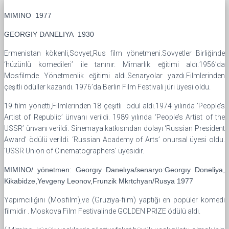
MIMINO 1977
GEORGIY DANELIYA 1930
Ermenistan kökenli,Sovyet,Rus film yönetmeni.Sovyetler Birliğinde
‘hüzünlü komedileri’ ile tanınır. Mimarlık eğitimi aldı.1956’da
Mosfilmde Yönetmenlik eğitimi aldı.Senaryolar yazdı.Filmlerinden
çeşitli ödüller kazandı. 1976’da Berlin Film Festivali jüri üyesi oldu.
19 film yönetti,Filmlerinden 18 çeşitli ödül aldı.1974 yılında ‘People’s
Artist of Republic’ ünvanı verildi. 1989 yılında ‘People’s Artist of the
USSR’ ünvanı verildi. Sinemaya katkısından dolayı ‘Russian President
Award’ ödülü verildi. ‘Russian Academy of Arts’ onursal üyesi oldu.
‘USSR Union of Cinematographers’ üyesidir.
MIMINO/ yönetmen: Georgıy Danelıya/senaryo:Georgıy Doneliya,
Kikabidze,Yevgeny Leonov,Frunzik Mkrtchyan/Rusya 1977
Yapımcılığını (Mosfilm),ve (Gruziya-film) yaptığı en popüler komedi
filmidir . Moskova Film Festivalinde GOLDEN PRIZE ödülü aldı.