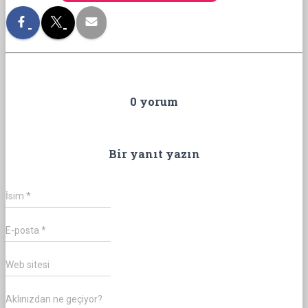
0 yorum
Bir yanıt yazın
İsim
*
E-posta
*
Web sitesi
Aklınızdan ne geçiyor?