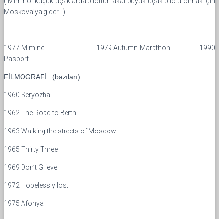
( Mimino küçük uçaklarda pilottur,fakat büyük uçak pilotu olmak için
Moskova’ya gider…)
1977 Mimino 1979 Autumn Marathon 1990
Pasport
FİLMOGRAFİ (bazıları)
1960 Seryozha
1962 The Road to Berth
1963 Walking the streets of Moscow
1965 Thirty Three
1969 Don’t Grieve
1972 Hopelessly lost
1975 Afonya