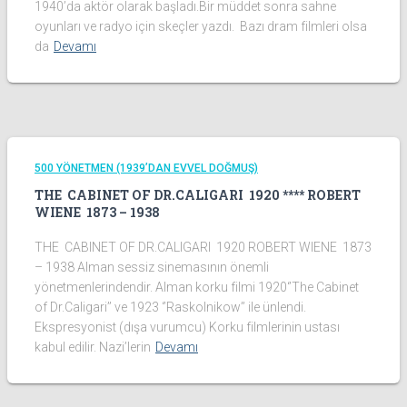
1940’da aktör olarak başladı.Bir müddet sonra sahne
oyunları ve radyo için skeçler yazdı. Bazı dram filmleri olsa
da
Devamı
500 YÖNETMEN (1939’DAN EVVEL DOĞMUŞ)
THE CABINET OF DR.CALIGARI 1920 **** ROBERT
WIENE 1873 – 1938
THE CABINET OF DR.CALIGARI 1920 ROBERT WIENE 1873
– 1938 Alman sessiz sinemasının önemli
yönetmenlerindendir. Alman korku filmi 1920‘’The Cabinet
of Dr.Caligari’’ ve 1923 ‘’Raskolnikow’’ ile ünlendi.
Ekspresyonist (dışa vurumcu) Korku filmlerinin ustası
kabul edilir. Nazi’lerin
Devamı