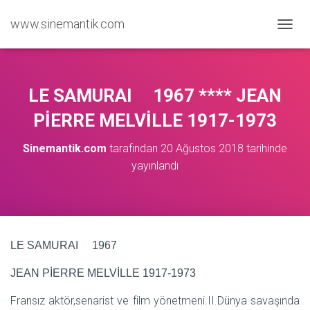
www.sinemantik.com
M
E
N
Ü
Y
LE SAMURAI 1967 **** JEAN
Ü
A
PİERRE MELVİLLE 1917-1973
Ç
/
Sinemantik.com
tarafından
20 Ağustos 2018
tarihinde
K
yayınlandı
A
P
A
LE SAMURAI 1967
JEAN PİERRE MELVİLLE 1917-1973
Fransız aktör,senarist ve film yönetmeni.II.Dünya savaşında