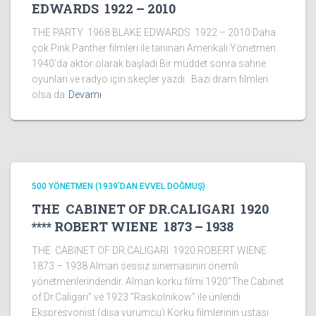
EDWARDS 1922 – 2010
THE PARTY 1968 BLAKE EDWARDS 1922 – 2010 Daha
çok Pink Panther filmleri ile tanınan Amerikalı Yönetmen.
1940’da aktör olarak başladı.Bir müddet sonra sahne
oyunları ve radyo için skeçler yazdı. Bazı dram filmleri
olsa da
Devamı
500 YÖNETMEN (1939’DAN EVVEL DOĞMUŞ)
THE CABINET OF DR.CALIGARI 1920
**** ROBERT WIENE 1873 – 1938
THE CABINET OF DR.CALIGARI 1920 ROBERT WIENE
1873 – 1938 Alman sessiz sinemasının önemli
yönetmenlerindendir. Alman korku filmi 1920‘’The Cabinet
of Dr.Caligari’’ ve 1923 ‘’Raskolnikow’’ ile ünlendi.
Ekspresyonist (dışa vurumcu) Korku filmlerinin ustası