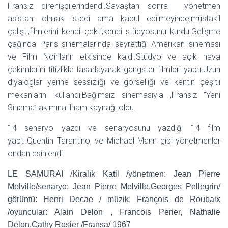
Fransız direnişçilerindendi.Savaştan sonra yönetmen
asistanı olmak istedi ama kabul edilmeyince,müstakil
çalıştı,filmlerini kendi çekti,kendi stüdyosunu kurdu.Gelişme
çağında Paris sinemalarında seyrettiği Amerikan sineması
ve Film Noir’ların etkisinde kaldı.Stüdyo ve açık hava
çekimlerini titizlikle tasarlayarak gangster filmleri yaptı.Uzun
diyaloglar yerine sessizliği ve görselliği ve kentin çeşitli
mekanlarını kullandı,Bağımsız sinemasıyla ,Fransız ‘’Yeni
Sinema’’ akımına ilham kaynağı oldu.
14 senaryo yazdı ve senaryosunu yazdığı 14 film
yaptı.Quentin Tarantino, ve Michael Mann gibi yönetmenler
ondan esinlendi.
LE SAMURAI /Kiralık Katil /yönetmen: Jean Pierre
Melville/senaryo: Jean Pierre Melville,Georges Pellegrin/
görüntü: Henri Decae / müzik: François de Roubaix
/oyuncular: Alain Delon , Francois Perier, Nathalie
Delon,Cathy Rosier /Fransa/ 1967