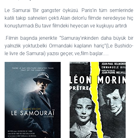
Le Samurai ‘Bir gangster öyküsü. Paris’in tüm semlerinde
katili takip sahneleri çekti.Alain delon’u filmde neredeyse hiç
konuşturmadı.Bu tavır filmdeki heyecan ve kuşkuyu artırdı
.Filmin başında jenerikte ‘’Samuray’ınkinden daha büyük bir
yalnızlık yoktur,belki Ormandaki kaplanın hariç’’(Le Bushido-
le livre de Samurai) yazısı geçer, ve,film başlar……