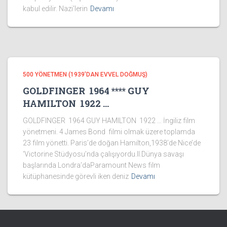
kabul edilir. Nazi’lerin
Devamı
500 YÖNETMEN (1939’DAN EVVEL DOĞMUŞ)
GOLDFINGER 1964 **** GUY
HAMILTON 1922 …
GOLDFINGER 1964 GUY HAMILTON 1922 … İngiliz film
yönetmeni. 4 James Bond filmi olmak üzere toplamda
23 film yönetti. Paris’de doğan Hamilton,1938’de Nice’de
‘Victorine Stüdyosu’nda çalışıyordu.II.Dünya savaşı
başlarında Londra’daParamount News film
kütüphanesinde görevli iken deniz
Devamı