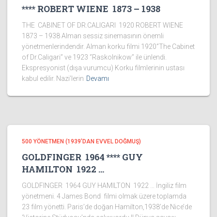
**** ROBERT WIENE 1873 – 1938
THE CABINET OF DR.CALIGARI 1920 ROBERT WIENE
1873 – 1938 Alman sessiz sinemasının önemli
yönetmenlerindendir. Alman korku filmi 1920‘’The Cabinet
of Dr.Caligari’’ ve 1923 ‘’Raskolnikow’’ ile ünlendi.
Ekspresyonist (dışa vurumcu) Korku filmlerinin ustası
kabul edilir. Nazi’lerin
Devamı
500 YÖNETMEN (1939’DAN EVVEL DOĞMUŞ)
GOLDFINGER 1964 **** GUY
HAMILTON 1922 …
GOLDFINGER 1964 GUY HAMILTON 1922 … İngiliz film
yönetmeni. 4 James Bond filmi olmak üzere toplamda
23 film yönetti. Paris’de doğan Hamilton,1938’de Nice’de