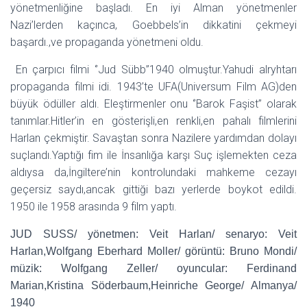
yönetmenliğine başladı. En iyi Alman yönetmenler
Nazi’lerden kaçınca, Goebbels’in dikkatini çekmeyi
başardı.,ve propaganda yönetmeni oldu.
En çarpıcı filmi ‘’Jud Sübb’’1940 olmuştur.Yahudi alryhtarı
propaganda filmi idi. 1943’te UFA(Universum Film AG)den
büyük ödüller aldı. Eleştirmenler onu ‘’Barok Faşist’’ olarak
tanımlar.Hitler’in en gösterişli,en renkli,en pahalı filmlerini
Harlan çekmiştir. Savaştan sonra Nazilere yardımdan dolayı
suçlandı.Yaptığı fim ile İnsanlığa karşı Suç işlemekten ceza
aldıysa da,İngiltere’nin kontrolundaki mahkeme cezayı
geçersiz saydı,ancak gittiği bazı yerlerde boykot edildi.
1950 ile 1958 arasında 9 film yaptı.
JUD SUSS/ yönetmen: Veit Harlan/ senaryo: Veit
Harlan,Wolfgang Eberhard Moller/ görüntü: Bruno Mondi/
müzik: Wolfgang Zeller/ oyuncular: Ferdinand
Marian,Kristina Söderbaum,Heinriche George/ Almanya/
1940