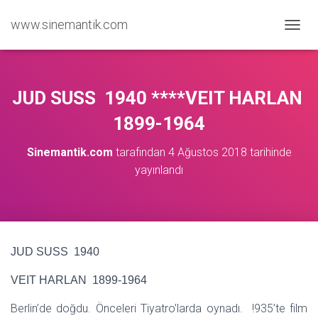
www.sinemantik.com
M
E
N
Ü
Y
JUD SUSS 1940 ****VEIT HARLAN
Ü
A
1899-1964
Ç
/
Sinemantik.com
tarafından
4 Ağustos 2018
tarihinde
K
yayınlandı
A
P
A
JUD SUSS 1940
VEIT HARLAN 1899-1964
Berlin’de doğdu. Önceleri Tiyatro’larda oynadı. !935’te film