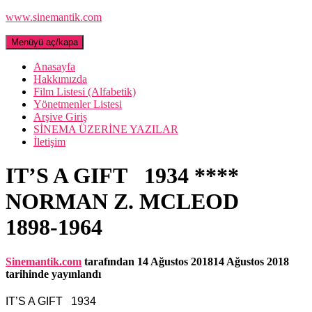
www.sinemantik.com
Menüyü aç/kapa
Anasayfa
Hakkımızda
Film Listesi (Alfabetik)
Yönetmenler Listesi
Arşive Giriş
SİNEMA ÜZERİNE YAZILAR
İletişim
IT’S A GIFT 1934 ****
NORMAN Z. MCLEOD
1898-1964
Sinemantik.com
tarafından
14 Ağustos 2018
14 Ağustos 2018
tarihinde yayınlandı
IT’S A GIFT 1934