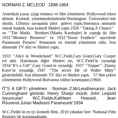
NORMAN Z. MCLEOD 1898-1964
Amerikalı yazar, çizgi romancı ve film yönetmeni. Hollywood erken
dönem Komedi yönetmenlerindendir.Washington Üniversitesi’nde
okudu. I.Dünya savaşında pilot görevi yaptı.Sinemaya animatör
olarak başladı, kısa komedi filmleri yaptı.1928 ‘’Taking A Chance’’
ve ‘’The Marks Brothers’(Marks Kardeşler) le yaptığı iki film
1931’’Monkey Business’’ ve 1932’’Horse Feathers’’ sayesinde
Paramount Pictures’ firmasının en önemli yönetmeni oldu. Son
dönemde TV dizi ve filmleri yaptı.
1933 ‘’Alice in Wonderland’’ W.C.Field,Cary Grant,Gary Cooper
rol aldı. Hatırlanan diğer filmleri ise, W.C.Field’in oynadığı
1934’’It’s a Gift’’,Cary Grant’ın oynadığı 1937 ‘’Topper’’ ,Danny
Kaye’in oynadığı 1947 ‘’The secret life of Walter Mitty’’
gösterilebilir. Son dönemde TV dizi ve filmleri yaptı. 57 film çeken
yönetmenin Hollywood Bulvarına yıldızı konmuştur.(1960)
IT’S A GIFT/ yönetmen : Norman Z.McLeod/senaryo: Jack
Cunningham/ görüntü: Henry Sharp/ müzik: John Leipold
/oyuncular/ W.C.Fields,Kathleen Howard, Jean
Rouverol,Julian Madison/ Paramount/ 1934
W.C.Fields’in en iyi komedi filmi. 2010 yılından beri ‘National Film
Registry’de korunmaktadır.