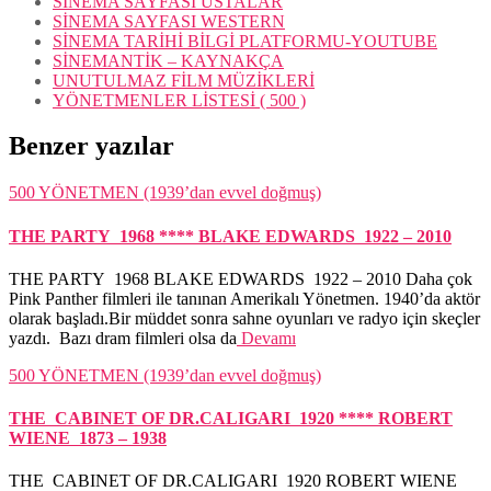
SİNEMA SAYFASI USTALAR
SİNEMA SAYFASI WESTERN
SİNEMA TARİHİ BİLGİ PLATFORMU-YOUTUBE
SİNEMANTİK – KAYNAKÇA
UNUTULMAZ FİLM MÜZİKLERİ
YÖNETMENLER LİSTESİ ( 500 )
Benzer yazılar
500 YÖNETMEN (1939’dan evvel doğmuş)
THE PARTY 1968 **** BLAKE EDWARDS 1922 – 2010
THE PARTY 1968 BLAKE EDWARDS 1922 – 2010 Daha çok
Pink Panther filmleri ile tanınan Amerikalı Yönetmen. 1940’da aktör
olarak başladı.Bir müddet sonra sahne oyunları ve radyo için skeçler
yazdı. Bazı dram filmleri olsa da
Devamı
500 YÖNETMEN (1939’dan evvel doğmuş)
THE CABINET OF DR.CALIGARI 1920 **** ROBERT
WIENE 1873 – 1938
THE CABINET OF DR.CALIGARI 1920 ROBERT WIENE