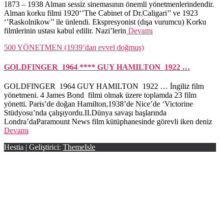
1873 – 1938 Alman sessiz sinemasının önemli yönetmenlerindendir.
Alman korku filmi 1920‘’The Cabinet of Dr.Caligari’’ ve 1923
‘’Raskolnikow’’ ile ünlendi. Ekspresyonist (dışa vurumcu) Korku
filmlerinin ustası kabul edilir. Nazi’lerin
Devamı
500 YÖNETMEN (1939’dan evvel doğmuş)
GOLDFINGER 1964 **** GUY HAMILTON 1922 …
GOLDFINGER 1964 GUY HAMILTON 1922 … İngiliz film
yönetmeni. 4 James Bond filmi olmak üzere toplamda 23 film
yönetti. Paris’de doğan Hamilton,1938’de Nice’de ‘Victorine
Stüdyosu’nda çalışıyordu.II.Dünya savaşı başlarında
Londra’daParamount News film kütüphanesinde görevli iken deniz
Devamı
Hestia | Geliştirici:
ThemeIsle