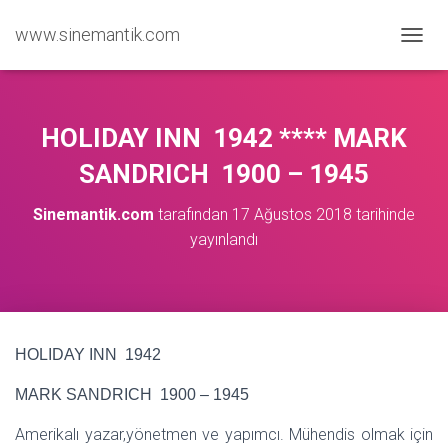
www.sinemantik.com
M
E
N
Ü
Y
HOLIDAY INN 1942 **** MARK
Ü
A
SANDRICH 1900 – 1945
Ç
/
Sinemantik.com
tarafından
17 Ağustos 2018
tarihinde
K
yayınlandı
A
P
A
HOLIDAY INN 1942
MARK SANDRICH 1900 – 1945
Amerikalı yazar,yönetmen ve yapımcı. Mühendis olmak için