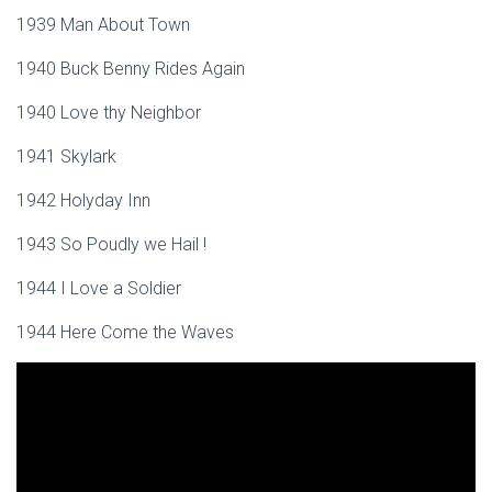
1939 Man About Town
1940 Buck Benny Rides Again
1940 Love thy Neighbor
1941 Skylark
1942 Holyday Inn
1943 So Poudly we Hail !
1944 I Love a Soldier
1944 Here Come the Waves