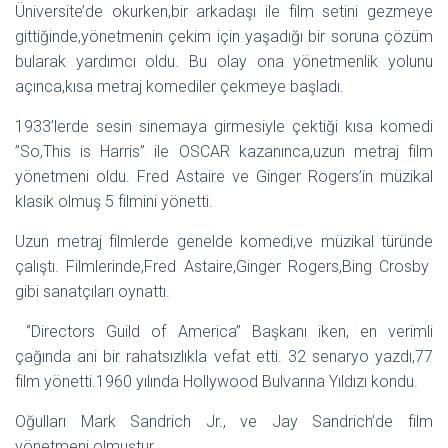
Üniversite’de okurken,bir arkadaşı ile film setini gezmeye
gittiğinde,yönetmenin çekim için yaşadığı bir soruna çözüm
bularak yardımcı oldu. Bu olay ona yönetmenlik yolunu
açınca,kısa metraj komediler çekmeye başladı.
1933’lerde sesin sinemaya girmesiyle çektiği kısa komedi
’’So,This is Harris’’ ile OSCAR kazanınca,uzun metraj film
yönetmeni oldu. Fred Astaire ve Ginger Rogers’in müzikal
klasik olmuş 5 filmini yönetti.
Uzun metraj filmlerde genelde komedi,ve müzikal türünde
çalıştı. Filmlerinde,Fred Astaire,Ginger Rogers,Bing Crosby
gibi sanatçıları oynattı.
‘’Directors Guild of America’’ Başkanı iken, en verimli
çağında ani bir rahatsızlıkla vefat etti. 32 senaryo yazdı,77
film yönetti.1960 yılında Hollywood Bulvarına Yıldızı kondu.
Oğulları Mark Sandrich Jr., ve Jay Sandrich’de film
yönetmeni olmuştur.