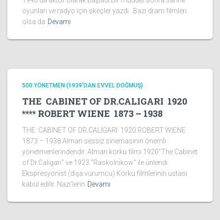
1940’da aktör olarak başladı.Bir müddet sonra sahne
oyunları ve radyo için skeçler yazdı. Bazı dram filmleri
olsa da
Devamı
500 YÖNETMEN (1939’DAN EVVEL DOĞMUŞ)
THE CABINET OF DR.CALIGARI 1920
**** ROBERT WIENE 1873 – 1938
THE CABINET OF DR.CALIGARI 1920 ROBERT WIENE
1873 – 1938 Alman sessiz sinemasının önemli
yönetmenlerindendir. Alman korku filmi 1920‘’The Cabinet
of Dr.Caligari’’ ve 1923 ‘’Raskolnikow’’ ile ünlendi.
Ekspresyonist (dışa vurumcu) Korku filmlerinin ustası
kabul edilir. Nazi’lerin
Devamı