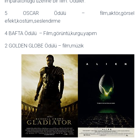
imparatorluğu üzerine bir film. Ödüller:
5 OSCAR Ödülü – film,aktör,görsel
efekt,kostüm,seslendirme
4 BAFTA Ödülü – Film,görüntü,kurgu,yapım
2 GOLDEN GLOBE Ödülü – film,müzik