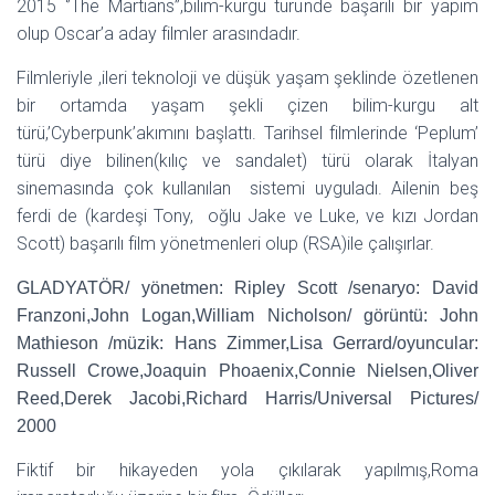
2015 ‘’The Martians’’,bilim-kurgu türünde başarılı bir yapım
olup Oscar’a aday filmler arasındadır.
Filmleriyle ,ileri teknoloji ve düşük yaşam şeklinde özetlenen
bir ortamda yaşam şekli çizen bilim-kurgu alt
türü,’Cyberpunk’akımını başlattı. Tarihsel filmlerinde ‘Peplum’
türü diye bilinen(kılıç ve sandalet) türü olarak İtalyan
sinemasında çok kullanılan sistemi uyguladı. Ailenin beş
ferdi de (kardeşi Tony, oğlu Jake ve Luke, ve kızı Jordan
Scott) başarılı film yönetmenleri olup (RSA)ile çalışırlar.
GLADYATÖR/ yönetmen: Ripley Scott /senaryo: David
Franzoni,John Logan,William Nicholson/ görüntü: John
Mathieson /müzik: Hans Zimmer,Lisa Gerrard/oyuncular:
Russell Crowe,Joaquin Phoaenix,Connie Nielsen,Oliver
Reed,Derek Jacobi,Richard Harris/Universal Pictures/
2000
Fiktif bir hikayeden yola çıkılarak yapılmış,Roma