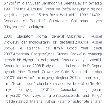
Bir yol filmi olan,Susan Sarandon ve Geena Davis’in oynadığı
1991’’Thelma & Louise’’ Oscar ve Bafta adaylığının dışında
,çeşitli kuruşlardan 15’den fazla ödül aldı. 1992 ‘’1492 :
Conquest of Paradise’’ Christopher Columbus’un yeni
Dünya’yı keşfini anlatıyordu.
2000 ‘’Gladiator’’ ,Romalı general Maximus’u Russell
Crowe’un canlandırdığı,tarihi bir destandı.2006’da Russell
Crowe ile eğlenceli bir film’’A Good Year’’ çekti,
2007’’American Gangster’’,yine Russell Crowe’un oynadığı,
gerçek bir biyografik çalışmaydı. Oscar’a aday gösterildi.
Casusluk üzerine 2008’’Body of Lies’’da Leonardo Dı Caprio
oynadı. Yine, Russell Crowe ve Cate Blanchett beraber
2010’’Robin Hood’’ filmini gerçekleştirdi. 2012’de bilim-kurgu
filmi ‘’Prometheus’’ olumlu karşılandı ve box-office’te 400
milyon $’ı geçti. 2013’’The Councelor’’ suç gerilim
filmiydi.2014’de vizyona giren’’Exodus:Gods and Kings’’
İncil’den alıntıdır.Mars’ta mahsur kalan bir astronotu anlatan