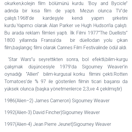
okurken,kolejin film bölümünü kurdu. ‘Boy and Bycicle’’
adında bir kısa film de yaptı. Mezun olunca TV’de
çalıştı.1968’de kardeşiyle kendi yapım şirketini
kurdu.Yapımcı olarak Alan Parker ve Hugh Hudson’la çalıştı.
Bu arada reklam filmleri yaptı. İlk Filmi 1977’’The Duellists’’
1800 yıllarında Fransa’da bir düellodan yolu çıkan
film,başlangıç filmi olarak Cannes Film Festivalinde ödül aldı.
‘Star Wars’’u seyrettikten sonra, bol efektli,bilim-kurgu
çalışmak düşüncesiyle 1979’da Sigourney Weaver’in
oynadığı ‘’Allien’’ bilim-kurgusal korku filmini çekti.Rotten
Tomatoes’de % 97 ile gösterilen filmin ticari başarısı da
yüksek olunca (başka yönetmenlerce 2,3,ve 4 çekilmiştir)
1986(Alien–2) James Cameron) Sigourney Weaver
1992(Alien-3) David Fincher)Sigourney Weaver
1997(Alien-4) Jean Pierre Jeunet)Sigourney Weaver