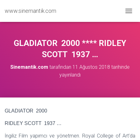
www.sinemantik.com
M
E
N
Ü
Y
GLADIATOR 2000 **** RIDLEY
Ü
A
SCOTT 1937 …
Ç
/
Sinemantik.com
tarafından
11 Ağustos 2018
tarihinde
K
yayınlandı
A
P
A
GLADIATOR 2000
RIDLEY SCOTT 1937 …
İngiliz Film yapımcı ve yönetmen. Royal College of Art’da