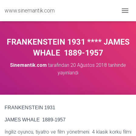
www.sinemantik.com
M
E
N
Ü
Y
FRANKENSTEIN 1931 **** JAMES
Ü
A
WHALE 1889-1957
Ç
/
Sinemantik.com
tarafından
20 Ağustos 2018
tarihinde
K
yayınlandı
A
P
A
FRANKENSTEIN 1931
JAMES WHALE 1889-1957
İngiliz oyuncu, tiyatro ve film yönetmeni. 4 klasik korku filmi