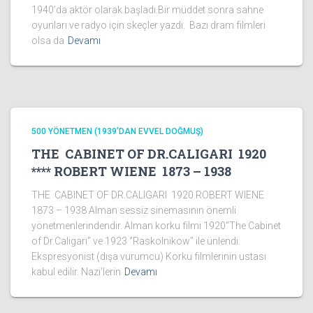
1940’da aktör olarak başladı.Bir müddet sonra sahne
oyunları ve radyo için skeçler yazdı. Bazı dram filmleri
olsa da
Devamı
500 YÖNETMEN (1939’DAN EVVEL DOĞMUŞ)
THE CABINET OF DR.CALIGARI 1920
**** ROBERT WIENE 1873 – 1938
THE CABINET OF DR.CALIGARI 1920 ROBERT WIENE
1873 – 1938 Alman sessiz sinemasının önemli
yönetmenlerindendir. Alman korku filmi 1920‘’The Cabinet
of Dr.Caligari’’ ve 1923 ‘’Raskolnikow’’ ile ünlendi.
Ekspresyonist (dışa vurumcu) Korku filmlerinin ustası
kabul edilir. Nazi’lerin
Devamı