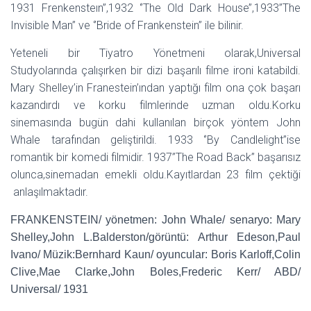
1931 Frenkensteın’’,1932 ‘’The Old Dark House’’,1933’’The
Invisible Man’’ ve ‘’Bride of Frankenstein’’ ile bilinir.
Yeteneli bir Tiyatro Yönetmeni olarak,Universal
Studyolarında çalışırken bir dizi başarılı filme ironi katabildi.
Mary Shelley’in Franestein’ından yaptığı film ona çok başarı
kazandırdı ve korku filmlerinde uzman oldu.Korku
sinemasında bugün dahi kullanılan birçok yöntem John
Whale tarafından geliştirildi. 1933 ‘’By Candlelight’’ise
romantik bir komedi filmidir. 1937’’The Road Back’’ başarısız
olunca,sinemadan emekli oldu.Kayıtlardan 23 film çektiği
anlaşılmaktadır.
FRANKENSTEIN/ yönetmen: John Whale/ senaryo: Mary
Shelley,John L.Balderston/görüntü: Arthur Edeson,Paul
Ivano/ Müzik:Bernhard Kaun/ oyuncular: Boris Karloff,Colin
Clive,Mae Clarke,John Boles,Frederic Kerr/ ABD/
Universal/ 1931