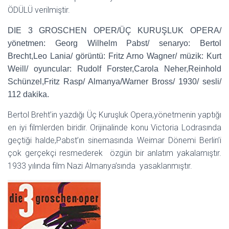
ÖDÜLÜ verilmiştir.
DIE 3 GROSCHEN OPER/ÜÇ KURUŞLUK OPERA/
yönetmen: Georg Wilhelm Pabst/ senaryo: Bertol
Brecht,Leo Lania/ görüntü: Fritz Arno Wagner/ müzik: Kurt
Weill/ oyuncular: Rudolf Forster,Carola Neher,Reinhold
Schünzel,Fritz Rasp/ Almanya/Warner Bross/ 1930/ sesli/
112 dakika.
Bertol Breht’in yazdığı Üç Kuruşluk Opera,yönetmenin yaptığı
en iyi filmlerden biridir. Orijinalinde konu Victoria Lodrasında
geçtiği halde,Pabst’ın sinemasında Weimar Dönemi Berlin’i
çok gerçekçi resmederek özgün bir anlatım yakalamıştır.
1933 yılında film Nazi Almanya’sında yasaklanmıştır.