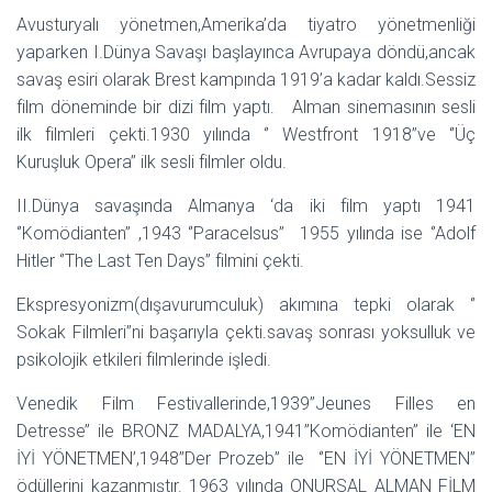
Avusturyalı yönetmen,Amerika’da tiyatro yönetmenliği
yaparken I.Dünya Savaşı başlayınca Avrupaya döndü,ancak
savaş esiri olarak Brest kampında 1919’a kadar kaldı.Sessiz
film döneminde bir dizi film yaptı. Alman sinemasının sesli
ilk filmleri çekti.1930 yılında ‘’ Westfront 1918’’ve ‘’Üç
Kuruşluk Opera’’ ilk sesli filmler oldu.
II.Dünya savaşında Almanya ‘da iki film yaptı 1941
‘’Komödianten’’ ,1943 ‘’Paracelsus’’ 1955 yılında ise ‘’Adolf
Hitler ‘’The Last Ten Days’’ filmini çekti.
Ekspresyonizm(dışavurumculuk) akımına tepki olarak ‘’
Sokak Filmleri’’ni başarıyla çekti.savaş sonrası yoksulluk ve
psikolojik etkileri filmlerinde işledi.
Venedik Film Festivallerinde,1939’’Jeunes Filles en
Detresse’’ ile BRONZ MADALYA,1941’’Komödianten’’ ile ‘EN
İYİ YÖNETMEN’,1948’’Der Prozeb’’ ile ‘’EN İYİ YÖNETMEN’’
ödüllerini kazanmıştır. 1963 yılında ONURSAL ALMAN FİLM