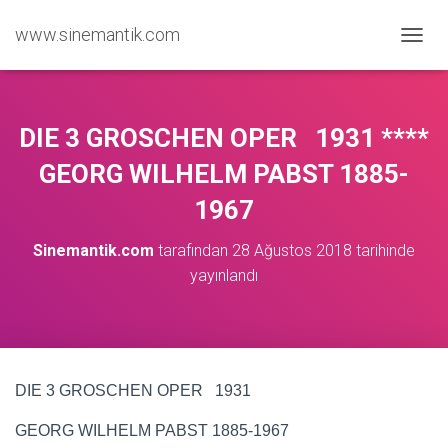
www.sinemantik.com
M
E
N
Ü
Y
DIE 3 GROSCHEN OPER 1931 ****
Ü
A
GEORG WILHELM PABST 1885-
Ç
1967
/
K
A
Sinemantik.com
tarafından
28 Ağustos 2018
tarihinde
P
yayınlandı
A
DIE 3 GROSCHEN OPER 1931
GEORG WILHELM PABST 1885-1967