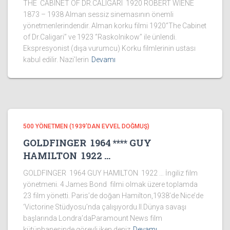
THE CABINET OF DR.CALIGARI 1920 ROBERT WIENE
1873 – 1938 Alman sessiz sinemasının önemli
yönetmenlerindendir. Alman korku filmi 1920‘’The Cabinet
of Dr.Caligari’’ ve 1923 ‘’Raskolnikow’’ ile ünlendi.
Ekspresyonist (dışa vurumcu) Korku filmlerinin ustası
kabul edilir. Nazi’lerin
Devamı
500 YÖNETMEN (1939’DAN EVVEL DOĞMUŞ)
GOLDFINGER 1964 **** GUY
HAMILTON 1922 …
GOLDFINGER 1964 GUY HAMILTON 1922 … İngiliz film
yönetmeni. 4 James Bond filmi olmak üzere toplamda
23 film yönetti. Paris’de doğan Hamilton,1938’de Nice’de
‘Victorine Stüdyosu’nda çalışıyordu.II.Dünya savaşı
başlarında Londra’daParamount News film
kütüphanesinde görevli iken deniz
Devamı