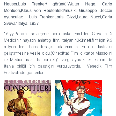
Heuser,Luis Trenker/ görüntü:Walter Hege, Carlo
Montuori,Klaus von Reutenfeld/müzik: Giuseppe Becce/
oyuncular: Luis Trenker,Loris Gizzi,Laura Nucci,Carla
Sveva/ İtalya 1937
16.yy.Papa’nın sözleşmeli paralı askerlerin lideri Giovanni Di
Medici’nin hayatını anlattığı film. İtalyan hükümeti,film için 9.6
milyon liret harcadı.Faşist idarenin sinema endüstrisini
geliştirmesine vesile oldu.(Cinecitta) Film ,diktatör Mussolini
ile Medici arasında paralelliği vurgulayarak,her ikisinin de
İtalya birliği için çalıştığını vurguluyordu. Venedik Film
Festivalinde gösterildi.