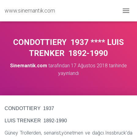
www.sinemantik.com
M
E
N
Ü
Y
CONDOTTIERY 1937 **** LUIS
Ü
A
TRENKER 1892-1990
Ç
/
Sinemantik.com
tarafından
17 Ağustos 2018
tarihinde
K
yayınlandı
A
P
A
CONDOTTIERY 1937
LUIS TRENKER 1892-1990
Güney Trollerden, senarist,yönetmen ve dağcı.Inssbruck’da