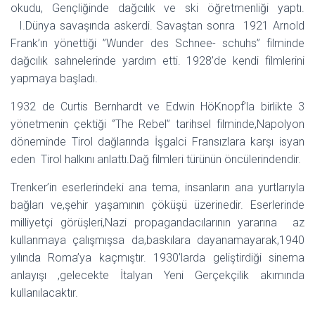
okudu, Gençliğinde dağcılık ve ski öğretmenliği yaptı.
I.Dünya savaşında askerdi. Savaştan sonra 1921 Arnold
Frank’ın yönettiği ’’Wunder des Schnee- schuhs’’ filminde
dağcılık sahnelerinde yardım etti. 1928’de kendi filmlerini
yapmaya başladı.
1932 de Curtis Bernhardt ve Edwin HöKnopf’la birlikte 3
yönetmenin çektiği ‘’The Rebel’’ tarihsel filminde,Napolyon
döneminde Tirol dağlarında İşgalci Fransızlara karşı isyan
eden Tirol halkını anlattı.Dağ filmleri türünün öncülerindendir.
Trenker’in eserlerindeki ana tema, insanların ana yurtlarıyla
bağları ve,şehir yaşamının çöküşü üzerinedir. Eserlerinde
milliyetçi görüşleri,Nazi propagandacılarının yararına az
kullanmaya çalışmışsa da,baskılara dayanamayarak,1940
yılında Roma’ya kaçmıştır. 1930’larda geliştirdiği sinema
anlayışı ,gelecekte İtalyan Yeni Gerçekçilik akımında
kullanılacaktır.