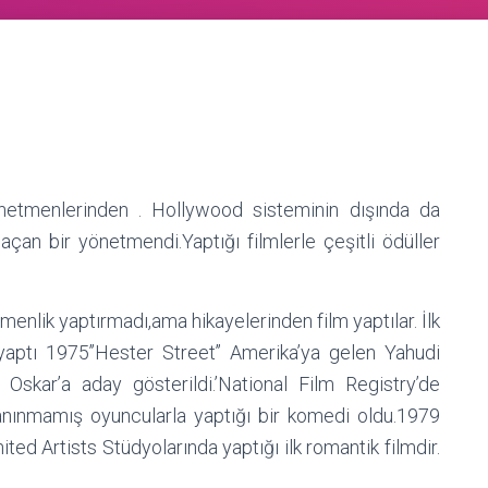
 yönetmenlerinden . Hollywood sisteminin dışında da
 saçan bir yönetmendi.Yaptığı filmlerle çeşitli ödüller
enlik yaptırmadı,ama hikayelerinden film yaptılar. İlk
 yaptı 1975’’Hester Street’’ Amerika’ya gelen Yahudi
Oskar’a aday gösterildi.’National Film Registry’de
tanınmamış oyuncularla yaptığı bir komedi oldu.1979
ited Artists Stüdyolarında yaptığı ilk romantik filmdir.