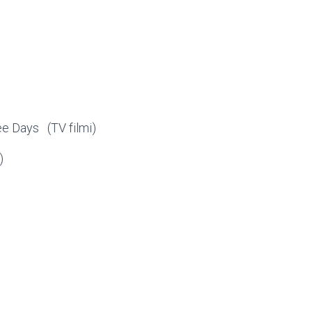
)
ee Days (TV filmi)
)