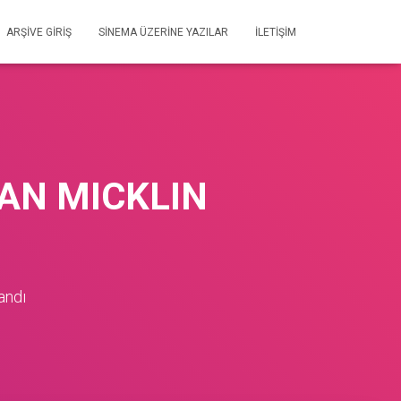
ARŞIVE GIRIŞ
SİNEMA ÜZERİNE YAZILAR
İLETIŞIM
OAN MICKLIN
andı