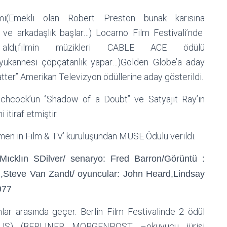
ilmi(Emekli olan Robert Preston bunak karısına
r ve arkadaşlık başlar…) Locarno Film Festivali’nde
dı,filmin müzikleri CABLE ACE ödülü
büyükannesi çöpçatanlık yapar…)Golden Globe’a aday
atter’’ Amerikan Televizyon ödüllerine aday gösterildi.
tchcock’un ‘’Shadow of a Doubt’’ ve Satyajit Ray’in
 itiraf etmiştir.
men in Film & TV’ kuruluşundan MUSE Ödülü verildi.
klın SDilver/ senaryo: Fred Barron/Görüntü :
,Steve Van Zandt/ oyuncular: John Heard,Lindsay
977
lar arasında geçer. Berlin Film Festivalinde 2 ödül
LIUS) (BERLINER MORGENPOST –okuyucu jürisi