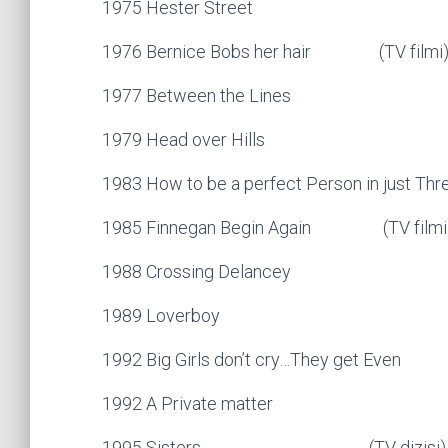
1975 Hester Street
1976 Bernice Bobs her hair (TV filmi
1977 Between the Lines
1979 Head over Hills
1983 How to be a perfect Person in just Thr
1985 Finnegan Begin Again (TV filmi
1988 Crossing Delancey
1989 Loverboy
1992 Big Girls don’t cry…They get Even
1992 A Private matter
1995 Sisters (TV dizisi)