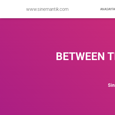
www.sinemantik.com
ANASAYFA
BETWEEN TH
Si