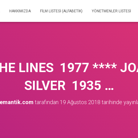
HAKKIMIZDA
FILM LISTESI (ALFABETIK)
YÖNETMENLER LISTESI
E LINES 1977 **** J
SILVER 1935 …
nemantik.com
tarafından
19 Ağustos 2018
tarihinde yayınl