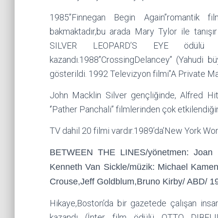
1985’’Finnegan Begin Again’’romantik f
bakmaktadır,bu arada Mary Tylor ile tanışı
SILVER LEOPARD’S EYE ödülü al
kazandı.1988’’CrossingDelancey’’ (Yahudi 
gösterildi. 1992 Televizyon filmi’’A Private M
John Macklin Silver gençliğinde, Alfred Hi
‘’Pather Panchali’’ filmlerinden çok etkilendiğini
TV dahil 20 filmi vardır.1989’da’New York Wo
BETWEEN THE LINES/yönetmen: Joan Mıc
Kenneth Van Sickle/müzik: Michael Kamen
Crouse,Jeff Goldblum,Bruno Kirby/ ABD/ 1
Hikaye,Boston’da bir gazetede çalışan insan
kazandı (İnter film ödülü OTTO DIBE