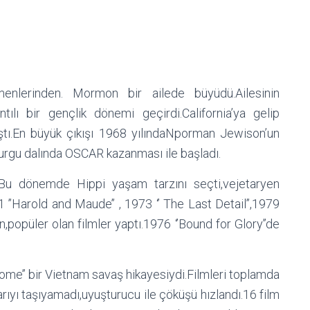
enlerinden. Mormon bir ailede büyüdü.Ailesinin
ntılı bir gençlik dönemi geçirdi.California’ya gelip
ıştı.En büyük çıkışı 1968 yılındaNporman Jewison’un
, kurgu dalında OSCAR kazanması ile başladı.
ti.Bu dönemde Hippi yaşam tarzını seçti,vejetaryen
1 ’’Harold and Maude’’ , 1973 ‘’ The Last Detail’’,1979
n,popüler olan filmler yaptı.1976 ‘’Bound for Glory’’de
Home’’ bir Vietnam savaş hikayesiydi.Filmleri toplamda
rıyı taşıyamadı,uyuşturucu ile çöküşü hızlandı.16 film