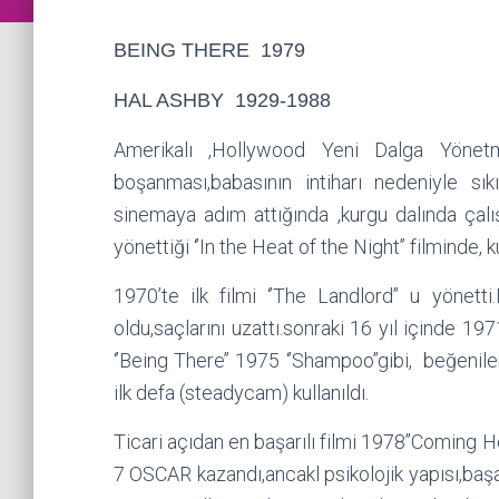
BEING THERE 1979
HAL ASHBY 1929-1988
Amerikalı ,Hollywood Yeni Dalga Yönetm
boşanması,babasının intiharı nedeniyle sıkı
sinemaya adım attığında ,kurgu dalında çal
yönettiği ‘’In the Heat of the Night’’ filminde
1970’te ilk filmi ‘’The Landlord’’ u yönet
oldu,saçlarını uzattı.sonraki 16 yıl içinde 197
‘’Being There’’ 1975 ‘’Shampoo’’gibi, beğenile
ilk defa (steadycam) kullanıldı.
Ticari açıdan en başarılı filmi 1978’’Coming 
7 OSCAR kazandı,ancakl psikolojik yapısı,başa