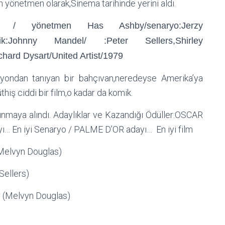
 yönetmen olarak,Sinema tarihinde yerini aldı.
 yönetmen Has Ashby/senaryo:Jerzy
zik:Johnny Mandel/ :Peter Sellers,Shirley
ard Dysart/United Artist/1979
vizyondan tanıyan bir bahçıvan,neredeyse Amerika’ya
hiş ciddi bir film,o kadar da komik.
runmaya alındı. Adaylıklar ve Kazandığı Ödüller:OSCAR
ı… En iyi Senaryo / PALME D’OR adayı… En iyi film
(Melvyn Douglas)
ellers)
 (Melvyn Douglas)