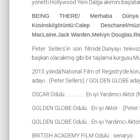
yönetti.Hollywood Yeni Dalga akımını başlatan
BEING THERE/ Merhaba Dünya /
Kosinski/görüntü:Calep Deschanel/mü
MacLaine,Jack Warden,Melvyn Douglas,Rich
Peter Sellers’in son filmidir.Dünyayı tele
başkan olacakmış gibi bir taşlama kurgusu.Müt
2015 yılında’National Film of Registry’de ko
adayı .. (Peter Sellers) / GOLDEN GLOBE aday
OSCAR Ödülü …………….. En iyi Yardımcı Aktör 
GOLDEN GLOBE Ödülü… En iyi Aktör (Peter S
GOLDEN GLOBE Ödülü… En iyi Yardımcı Aktör
BRITISH ACADEMY FILM Ödülü… senaryo