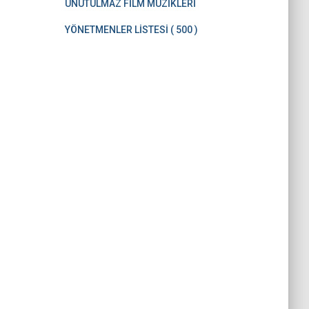
UNUTULMAZ FİLM MÜZİKLERİ
YÖNETMENLER LİSTESİ ( 500 )