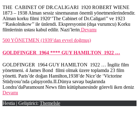
THE CABINET OF DR.CALIGARI 1920 ROBERT WIENE
1873 – 1938 Alman sessiz sinemasının önemli yönetmenlerindendir.
Alman korku filmi 1920‘’The Cabinet of Dr.Caligari’’ ve 1923
‘’Raskolnikow’’ ile ünlendi. Ekspresyonist (dışa vurumcu) Korku
filmlerinin ustası kabul edilir. Nazi’lerin
Devamı
500 YÖNETMEN (1939’dan evvel doğmuş)
GOLDFINGER 1964 **** GUY HAMILTON 1922 …
GOLDFINGER 1964 GUY HAMILTON 1922 … İngiliz film
yönetmeni. 4 James Bond filmi olmak üzere toplamda 23 film
yönetti. Paris’de doğan Hamilton,1938’de Nice’de ‘Victorine
Stüdyosu’nda çalışıyordu.II.Dünya savaşı başlarında
Londra’daParamount News film kütüphanesinde görevli iken deniz
Devamı
Hestia | Geliştirici:
ThemeIsle