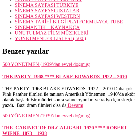
SİNEMA SAYFASI TÜRKİYE
SİNEMA SAYFASI USTALAR
SİNEMA SAYFASI WESTERN
SİNEMA TARİHİ BİLGİ PLATFORMU-YOUTUBE
SİNEMANTİK – KAYNAKÇA
UNUTULMAZ FİLM MÜZİKLERİ
YÖNETMENLER LİSTESİ ( 500 )
Benzer yazılar
500 YÖNETMEN (1939’dan evvel doğmuş)
THE PARTY 1968 **** BLAKE EDWARDS 1922 – 2010
THE PARTY 1968 BLAKE EDWARDS 1922 – 2010 Daha çok
Pink Panther filmleri ile tanınan Amerikalı Yönetmen. 1940’da aktör
olarak başladı.Bir müddet sonra sahne oyunları ve radyo için skeçler
yazdı. Bazı dram filmleri olsa da
Devamı
500 YÖNETMEN (1939’dan evvel doğmuş)
THE CABINET OF DR.CALIGARI 1920 **** ROBERT
WIENE 1873 – 1938