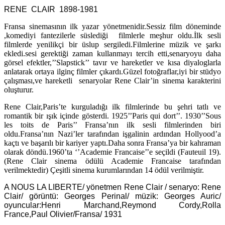
RENE CLAIR 1898-1981
Fransa sinemasının ilk yazar yönetmenidir.Sessiz film döneminde
,komediyi fantezilerle süslediği filmlerle meşhur oldu.İlk sesli
filmlerde yenilikçi bir üslup sergiledi.Filmlerine müzik ve şarkı
ekledi.sesi gerektiği zaman kullanmayı tercih etti,senaryoyu daha
görsel efektler,’’Slapstick’’ tavır ve hareketler ve kısa diyaloglarla
anlatarak ortaya ilginç filmler çıkardı.Güzel fotoğraflar,iyi bir stüdyo
çalışması,ve hareketli senaryolar Rene Clair’in sinema karakterini
oluşturur.
Rene Clair,Paris’te kurguladığı ilk filmlerinde bu şehri tatlı ve
romantik bir ışık içinde gösterdi. 1925’’Paris qui dort’’. 1930’’Sous
les toits de Paris’’ Fransa’nın ilk sesli filmlerinden biri
oldu.Fransa’nın Nazi’ler tarafından işgalinin ardından Hollyood’a
kaçtı ve başarılı bir kariyer yaptı.Daha sonra Fransa’ya bir kahraman
olarak döndü.1960’ta ‘’Academie Francaise’’e seçildi (Fauteuil 19).
(Rene Clair sinema ödülü Academie Francaise tarafından
verilmektedir) Çeşitli sinema kurumlarından 14 ödül verilmiştir.
A NOUS LA LIBERTE/ yönetmen Rene Clair / senaryo: Rene
Clair/ görüntü: Georges Perinal/ müzik: Georges Auric/
oyuncular:Henri Marchand,Reymond Cordy,Rolla
France,Paul Olivier/Fransa/ 1931