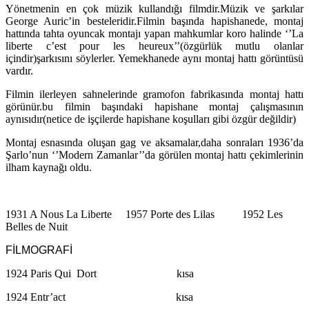
Yönetmenin en çok müzik kullandığı filmdir.Müzik ve şarkılar
George Auric’in besteleridir.Filmin başında hapishanede, montaj
hattında tahta oyuncak montajı yapan mahkumlar koro halinde ‘’La
liberte c’est pour les heureux’’(özgürlük mutlu olanlar
içindir)şarkısını söylerler. Yemekhanede aynı montaj hattı görüntüsü
vardır.
Filmin ilerleyen sahnelerinde gramofon fabrikasında montaj hattı
görünür.bu filmin başındaki hapishane montaj çalışmasının
aynısıdır(netice de işçilerde hapishane koşulları gibi özgür değildir)
Montaj esnasında oluşan gag ve aksamalar,daha sonraları 1936’da
Şarlo’nun ‘’Modern Zamanlar’’da görülen montaj hattı çekimlerinin
ilham kaynağı oldu.
1931 A Nous La Liberte 1957 Porte des Lilas 1952 Les
Belles de Nuit
FİLMOGRAFİ
1924 Paris Qui Dort kısa
1924 Entr’act kısa