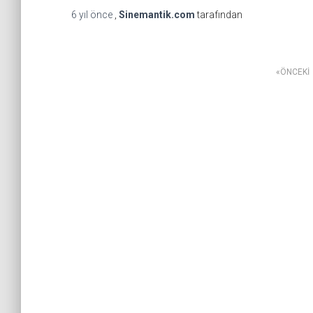
6 yıl
önce
,
Sinemantik.com
tarafından
Yazı
ÖNCEKI
sayfalaması