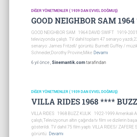
DİĞER YÖNETMENLER ( 1939 DAN EVVEL DOĞMUŞ)
GOOD NEIGHBOR SAM 1964 *
GOOD NEIGHBOR SAM 1964 DAVID SWIFT 1919-2001 Amer
televizyonda çalıştı. TV dahil toplam 47 senaryo yazd
senaryo: James Fritzell/ görüntü: Burnett Guffey / müz
Schneider,Dorothy Provine,Mike
Devamı
6 yıl
önce
,
Sinemantik.com
tarafından
DİĞER YÖNETMENLER ( 1939 DAN EVVEL DOĞMUŞ)
VILLA RIDES 1968 **** BUZ
VILLA RIDES 1968 BUZZ KULIK 1922-1999 Amerikalı Akt
çalıştı,Televizyonun altın çağında tv film ve dizilerin b
gösterildi. TV dahil 75 film yaptı. VILLA RIDES/ ZAFE
görüntü:
Devamı