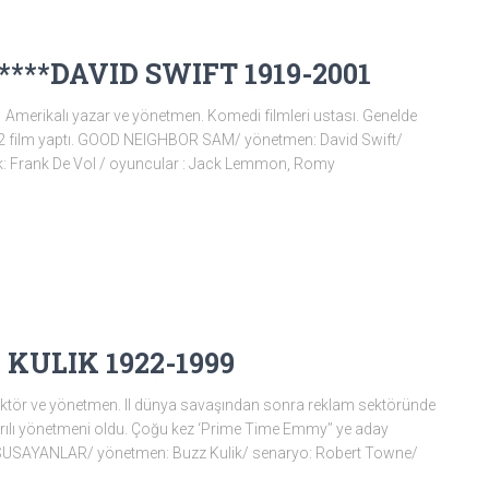
***DAVID SWIFT 1919-2001
ikalı yazar ve yönetmen. Komedi filmleri ustası. Genelde
ı,22 film yaptı. GOOD NEIGHBOR SAM/ yönetmen: David Swift/
ik: Frank De Vol / oyuncular : Jack Lemmon, Romy
Z KULIK 1922-1999
ör ve yönetmen. II dünya savaşından sonra reklam sektöründe
aşarılı yönetmeni oldu. Çoğu kez ‘Prime Time Emmy’’ ye aday
RE SUSAYANLAR/ yönetmen: Buzz Kulik/ senaryo: Robert Towne/