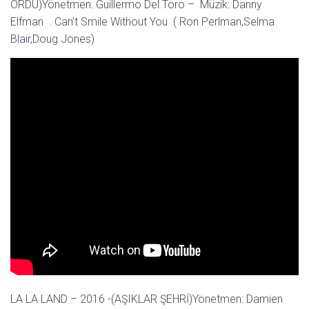
ORDU)Yönetmen: Guillermo Del Toro – Müzik: Danny
Elfman . Can’t Smile Without You ( Ron Perlman,Selma
Blair,Doug Jones)
LA LA LAND – 2016 -(AŞIKLAR ŞEHRİ)Yönetmen: Damien