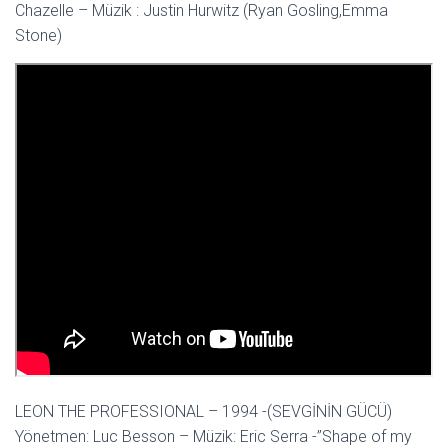
Chazelle – Müzik : Justin Hurwitz (Ryan Gosling,Emma
Stone)
LEON THE PROFESSIONAL – 1994 -(SEVGİNİN GÜCÜ)
Yönetmen: Luc Besson – Müzik: Eric Serra -”Shape of my