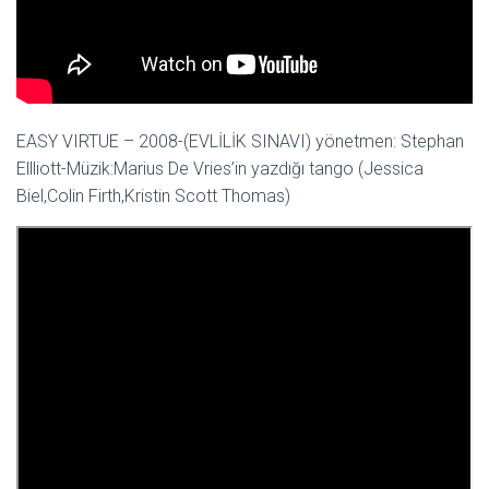
EASY VIRTUE – 2008-(EVLİLİK SINAVI) yönetmen: Stephan
Ellliott-Müzik:Marius De Vries’in yazdığı tango (Jessica
Biel,Colin Firth,Kristin Scott Thomas)