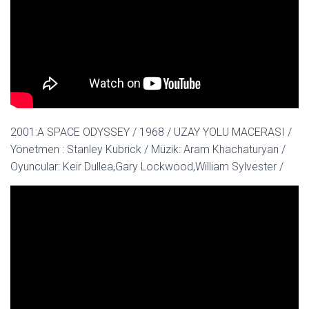
2001:A SPACE ODYSSEY / 1968 / UZAY YOLU MACERASI /
Yönetmen : Stanley Kubrick / Müzik: Aram Khachaturyan /
Oyuncular: Keir Dullea,Gary Lockwood,William Sylvester /