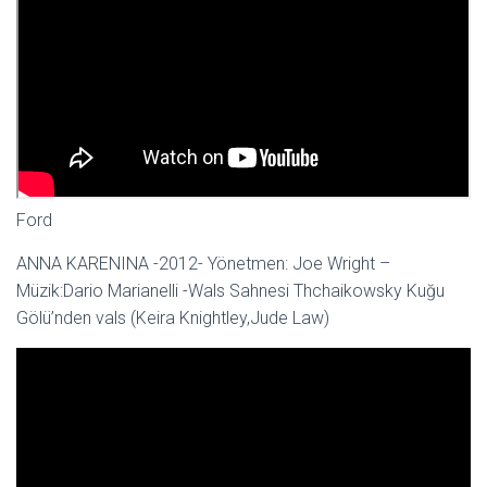
Ford
ANNA KARENINA -2012- Yönetmen: Joe Wright –
Müzik:Dario Marianelli -Wals Sahnesi Thchaikowsky Kuğu
Gölü’nden vals (Keira Knightley,Jude Law)