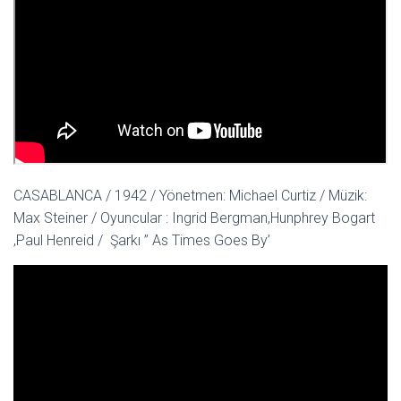
CASABLANCA / 1942 / Yönetmen: Michael Curtiz / Müzik:
Max Steiner / Oyuncular : Ingrid Bergman,Hunphrey Bogart
,Paul Henreid / Şarkı ” As Times Goes By’