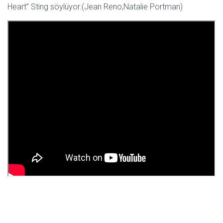
Heart” Sting söylüyor.(Jean Reno,Natalie Portman)