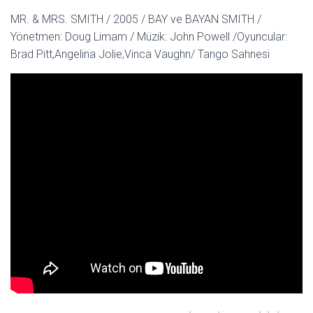
MR. & MRS. SMITH / 2005 / BAY ve BAYAN SMITH /
Yönetmen: Doug Limam / Müzik: John Powell /Oyuncular:
Brad Pitt,Angelina Jolie,Vinca Vaughn/ Tango Sahnesi