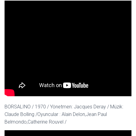
BORSALINO / 1970 / Yönetmen: Jacques Deray / Müzik:
Claude Bolling /Oyuncular : Alain Delon,Jean Paul
Belmondo,Catherine Rouvel /