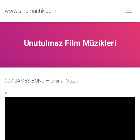
www.sinemantik.com
M
E
N
Ü
Y
Unutulmaz Film Müzikleri
Ü
A
Ç
/
K
A
007 JAMES BOND – Orijinal Müzik
P
A
<