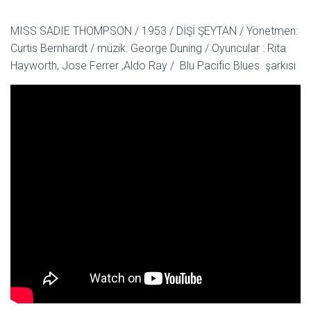
MISS SADIE THOMPSON / 1953 / DİŞİ ŞEYTAN / Yönetmen:
Curtis Bernhardt / müzik: George Duning / Oyuncular : Rita
Hayworth, Jose Ferrer ,Aldo Ray / Blu Pacific Blues şarkısı