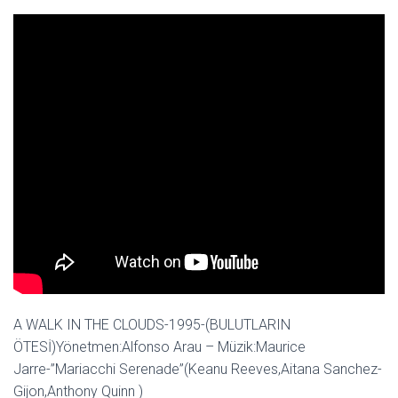
A WALK IN THE CLOUDS-1995-(BULUTLARIN
ÖTESİ)Yönetmen:Alfonso Arau – Müzik:Maurice
Jarre-”Mariacchi Serenade”(Keanu Reeves,Aitana Sanchez-
Gijon,Anthony Quinn )