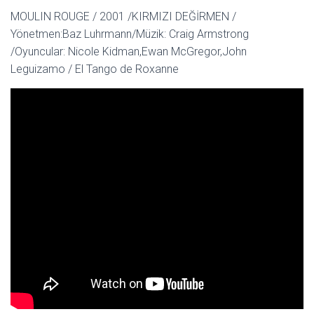
MOULIN ROUGE / 2001 /KIRMIZI DEĞİRMEN /
Yönetmen:Baz Luhrmann/Müzik: Craig Armstrong
/Oyuncular: Nicole Kidman,Ewan McGregor,John
Leguizamo / El Tango de Roxanne