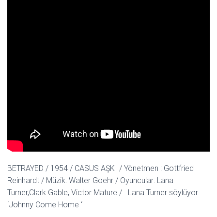
BETRAYED / 1954 / CASUS AŞKI / Yönetmen : Gottfried
Reinhardt / Müzik: Walter Goehr / Oyuncular: Lana
Turner,Clark Gable, Victor Mature / Lana Turner söylüyor
‘Johnny Come Home ‘