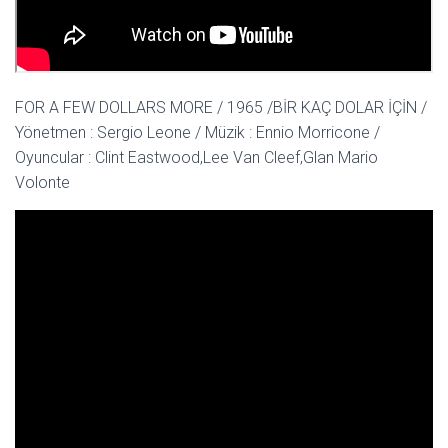
FOR A FEW DOLLARS MORE / 1965 /BİR KAÇ DOLAR İÇİN /
Yönetmen : Sergio Leone / Müzik : Ennio Morricone /
Oyuncular : Clint Eastwood,Lee Van Cleef,Glan Mario
Volonte