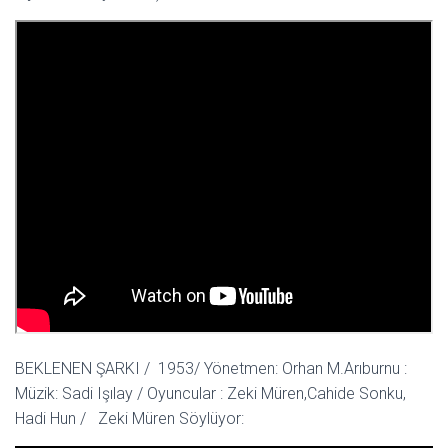
BEKLENEN ŞARKI / 1953/ Yönetmen: Orhan M.Arıburnu :
Müzik: Sadi Işılay / Oyuncular : Zeki Müren,Cahide Sonku,
Hadi Hun / Zeki Müren Söylüyor: