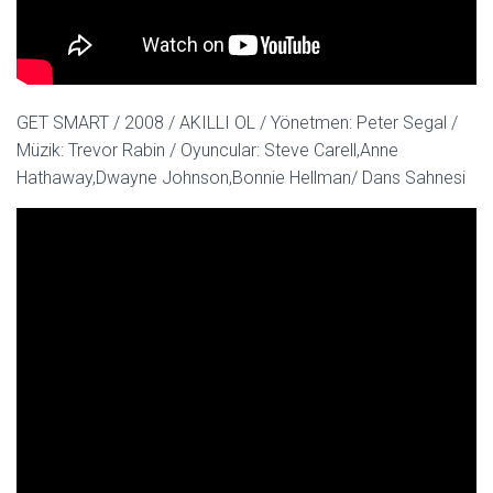
GET SMART / 2008 / AKILLI OL / Yönetmen: Peter Segal /
Müzik: Trevor Rabin / Oyuncular: Steve Carell,Anne
Hathaway,Dwayne Johnson,Bonnie Hellman/ Dans Sahnesi