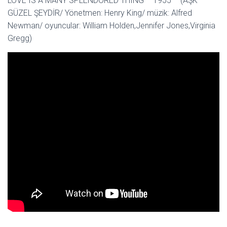
LOVE IS A MANY SPLENDORED THING – 1955 – (AŞK
GÜZEL ŞEYDİR/ Yönetmen: Henry King/ müzik: Alfred
Newman/ oyuncular: William Holden,Jennifer Jones,Virginia
Gregg)