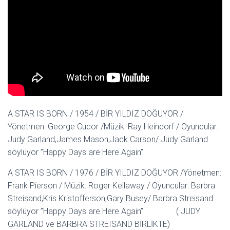
A STAR IS BORN / 1954 / BİR YILDIZ DOĞUYOR /
Yönetmen: George Cucor /Müzik: Ray Heindorf / Oyuncular:
Judy Garland,James Mason,Jack Carson/ Judy Garland
söylüyor ”Happy Days are Here Again”
A STAR IS BORN / 1976 / BİR YILDIZ DOĞUYOR /Yönetmen:
Frank Pierson / Müzik: Roger Kellaway / Oyuncular: Barbra
Streisand,Kris Kristofferson,Gary Busey/ Barbra Streisand
söylüyor ”Happy Days are Here Again” ( JUDY
GARLAND ve BARBRA STREISAND BİRLİKTE)