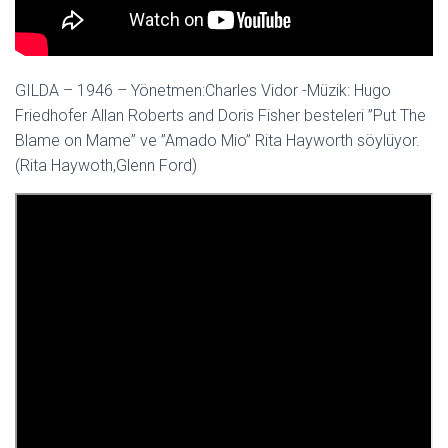
GILDA – 1946 – Yönetmen:Charles Vidor -Müzik: Hugo
Friedhofer Allan Roberts and Doris Fisher besteleri ”Put The
Blame on Mame” ve ”Amado Mio” Rita Hayworth söylüyor.
(Rita Haywoth,Glenn Ford)