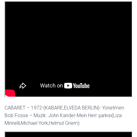
CABARET – 1972-(KABARE,ELVEDA BERLİN)- Yönetmen:
Bob Fosse – Müzik: John Kander-Mein Herr şarkısı(Liza
Minnelli,Michael York,Helmut Griem)