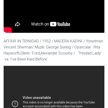
AFFAIR IN TRINIDAD / 1952 / MACERA KADINI / Yönetmen:
Vincent Sherman/ Müzik: George Duning / Oyuncular : Rita
Hayworth,Glenn Ford,Alexander Scourby / ‘Trinidad Lady’
ve ‘I’ve Been Kied Before’