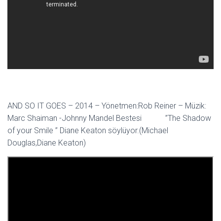
AND SO IT GOES – 2014 – Yönetmen:Rob Reiner – Müzik:
Marc Shaiman -Johnny Mandel Bestesi ”The Shadow
of your Smile ” Diane Keaton söylüyor.(Michael
Douglas,Diane Keaton)