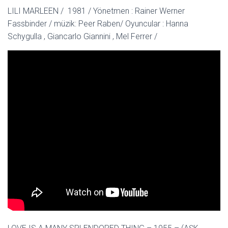
LILI MARLEEN / 1981 / Yönetmen : Rainer Werner
Fassbinder / müzik: Peer Raben/ Oyuncular : Hanna
Schygulla , Giancarlo Giannini , Mel Ferrer /