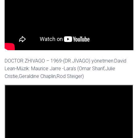
DOCTOR ZHIVAGO – 1969-(DR.JİVAGO) yönetmen:David
Lean-Müzik: Maurice Jarre -Lara’s (Omar Sharif,Julie
Cristie,Geraldine Chaplin,Rod Steiger)