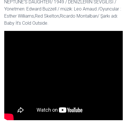
NEPTUNE’S DAUGHTER/ 1949 / DENİZLERİN SEVGİLİSİ /
Yönetmen: Edward Buzzell / müzik: Leo Arnaud /Oyuncular :
Esther Williams,Red Skelton,Ricardo Montalban/ Şarkı adı:
Baby İt’s Cold Outside.