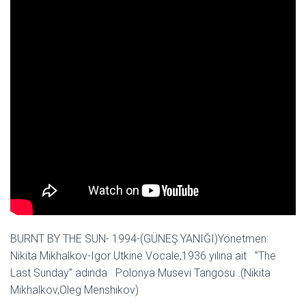
BURNT BY THE SUN- 1994-(GÜNEŞ YANIĞI)Yönetmen:
Nikita Mikhalkov-Igor Utkine Vocale,1936 yılına ait ”The
Last Sunday” adında Polonya Musevi Tangosu .(Nikita
Mikhalkov,Oleg Menshikov)