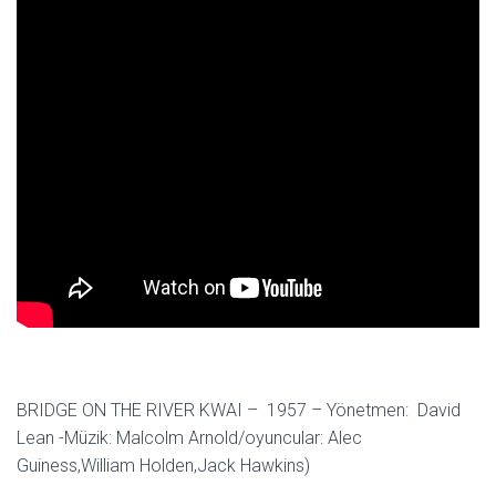
BRIDGE ON THE RIVER KWAI – 1957 – Yönetmen: David
Lean -Müzik: Malcolm Arnold/oyuncular: Alec
Guiness,William Holden,Jack Hawkins)