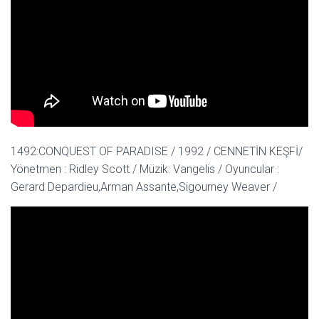
1492:CONQUEST OF PARADISE / 1992 / CENNETİN KEŞFİ/
Yönetmen : Ridley Scott / Müzik: Vangelis / Oyuncular :
Gerard Depardieu,Arman Assante,Sigourney Weaver /