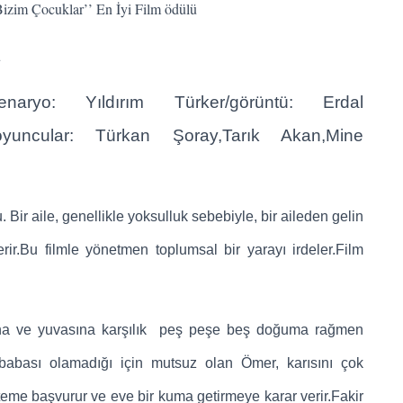
izim Çocuklar’’ En İyi Film ödülü
ü
naryo: Yıldırım Türker/görüntü: Erdal
yuncular: Türkan Şoray,Tarık Akan,Mine
. Bir aile, genellikle yoksulluk sebebiyle, bir aileden gelin
erir.Bu filmle yönetmen toplumsal bir yarayı irdeler.Film
rına ve yuvasına karşılık peş peşe beş doğuma rağmen
 babası olamadığı için mutsuz olan Ömer, karısını çok
me başvurur ve eve bir kuma getirmeye karar verir.Fakir