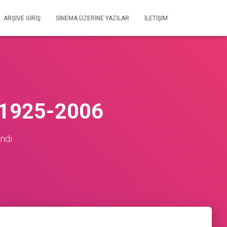
ARŞIVE GIRIŞ
SİNEMA ÜZERİNE YAZILAR
İLETIŞIM
1925-2006
andı