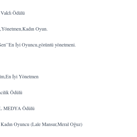
ı Vakfı Ödülü
ilm,Yönetmen,Kadın Oyun.
 Sen’’En İyi Oyuncu,görüntü yönetmeni.
Film,En İyi Yönetmen
ncilik Ödülü
OBAL MEDYA Ödülü
İyi Kadın Oyuncu (Lale Mansur,Meral Oğuz)