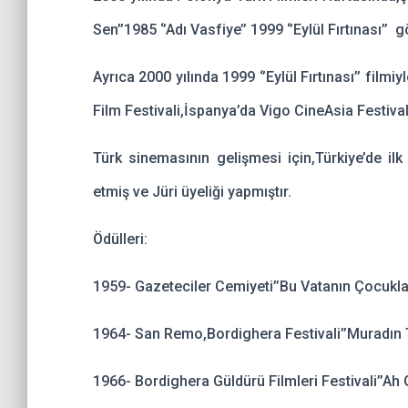
Sen’’1985 ‘’Adı Vasfiye’’ 1999 ‘’Eylül Fırtınası’’ g
Ayrıca 2000 yılında 1999 ‘’Eylül Fırtınası’’ film
Film Festivali,İspanya’da Vigo CineAsia Festivall
Türk sinemasının gelişmesi için,Türkiye’de il
etmiş ve Jüri üyeliği yapmıştır.
Ödülleri:
1959- Gazeteciler Cemiyeti’’Bu Vatanın Çocuklar
1964- San Remo,Bordighera Festivali’’Muradı
1966- Bordighera Güldürü Filmleri Festivali’’A