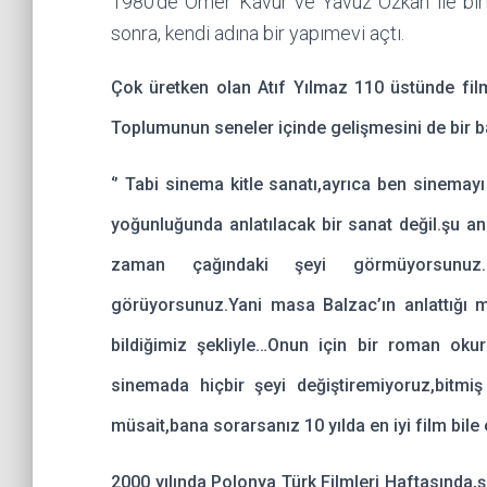
1980’de Ömer Kavur ve Yavuz Özkan ile birli
sonra, kendi adına bir yapımevi açtı.
Çok üretken olan Atıf Yılmaz 110 üstünde fil
Toplumunun seneler içinde gelişmesini de bir bak
‘’ Tabi sinema kitle sanatı,ayrıca ben sinema
yoğunluğunda anlatılacak bir sanat değil.şu 
zaman çağındaki şeyi görmüyorsunuz.
görüyorsunuz.Yani masa Balzac’ın anlattığı m
bildiğimiz şekliyle…Onun için bir roman ok
sinemada hiçbir şeyi değiştiremiyoruz,bitmi
müsait,bana sorarsanız 10 yılda en iyi film bile e
2000 yılında Polonya Türk Filmleri Haftasında,ş