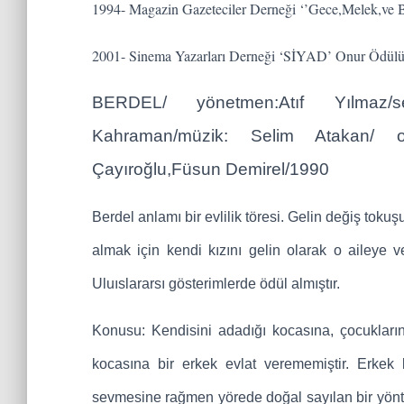
1994- Magazin Gazeteciler Derneği ‘’Gece,Melek,ve B
2001- Sinema Yazarları Derneği ‘SİYAD’ Onur Ödül
BERDEL/ yönetmen:Atıf Yılmaz/se
Kahraman/müzik: Selim Atakan/ o
Çayıroğlu,Füsun Demirel/1990
Berdel anlamı bir evlilik töresi. Gelin değiş tokuşu
almak için kendi kızını gelin olarak o aileye v
Uluıslararsı gösterimlerde ödül almıştır.
Konusu: Kendisini adadığı kocasına, çocukla
kocasına bir erkek evlat verememiştir. Erkek
sevmesine rağmen yörede doğal sayılan bir yönte