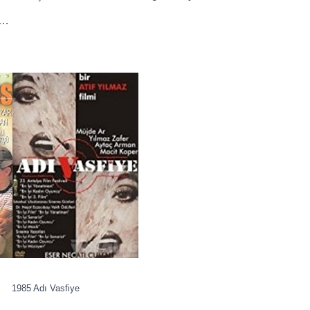
……
5 Adı Vasfiye