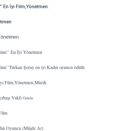
ı’’ En İyi Film,Yönetmen.
netmen
i Yönetmen
alım’’ En İyi Yönetmen
alım’’Türkan Şoray en iyi Kadın oyuncu ödülü
 İyi Film,Yönetmen,Müzik
cıbaşı Vakfı
Ödülü
Film
Kadın Oyuncu (Müjde Ar)