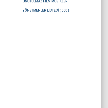
UNUTULMAZ FİLM MÜZİKLERİ
YÖNETMENLER LİSTESİ ( 500 )