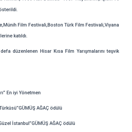
österildi.
iyle,Münih Film Festivali,Boston Türk Film Festivali,Viyana
erine katıldı.
k defa düzenlenen Hisar Kısa Film Yarışmalarını teşvik
ı’’ En iyi Yönetmen
n Türküsü’’GÜMÜŞ AĞAÇ ödülü
h Güzel İstanbul’’GÜMÜŞ AĞAÇ ödülü