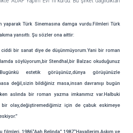
kte ‘ADAF Yapım Evi’ ni kurdu. Bu şirket dağıldıktan
m yaparak Türk
Sinemasına damga vurdu.Filmleri Türk
ıma yansıttı. Şu sözler ona aittir:
yı ciddi bir sanat diye de düşünmüyorum.Yani bir roman
anlamda söylüyorum,bir Stendhal,bir Balzac okuduğunuz
Bugünkü estetik görüşünüz,dünya görüşünüzle
asa değil,sizin bildiğiniz masa,insan davranışı bugün
urken aslında bir roman yazma imkanımız var.Halbuki
ş bir olay,değiştiremediğimiz için de çabuk eskimeye
skiyor.’’
u filmleri, 1986‘’Aah Belinda’’ 1987‘’Hayallerim,Aşkım ve